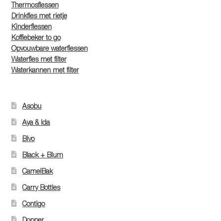
Thermosflessen
Drinkfles met rietje
Kinderflessen
Koffiebeker to go
Opvouwbare waterflessen
Waterfles met filter
Waterkannen met filter
Asobu
Aya & Ida
Bivo
Black + Blum
CamelBak
Carry Bottles
Contigo
Dopper