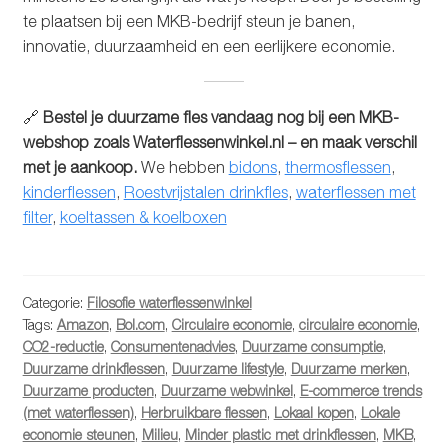
te plaatsen bij een MKB-bedrijf steun je banen,
innovatie, duurzaamheid en een eerlijkere economie.
🔗
Bestel je duurzame fles vandaag nog bij een MKB-
webshop zoals Waterflessenwinkel.nl – en maak verschil
met je aankoop.
We hebben
bidons
,
thermosflessen
,
kinderflessen
,
Roestvrijstalen drinkfles
,
waterflessen met
filter
,
koeltassen & koelboxen
Categorie:
Filosofie waterflessenwinkel
Tags:
Amazon
,
Bol.com
,
Circulaire economie
,
circulaire economie
,
CO2-reductie
,
Consumentenadvies
,
Duurzame consumptie
,
Duurzame drinkflessen
,
Duurzame lifestyle
,
Duurzame merken
,
Duurzame producten
,
Duurzame webwinkel
,
E-commerce trends
(met waterflessen)
,
Herbruikbare flessen
,
Lokaal kopen
,
Lokale
economie steunen
,
Milieu
,
Minder plastic met drinkflessen
,
MKB
,