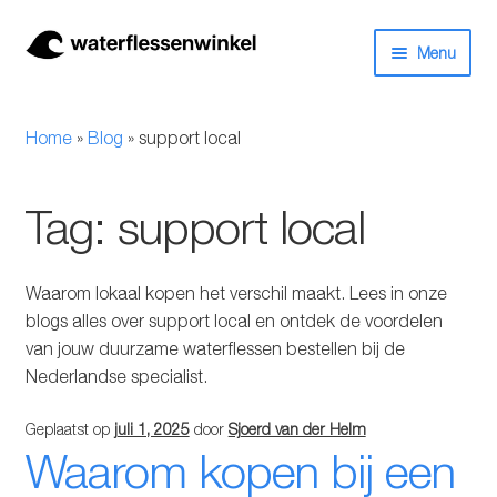
Ga
Ga
Menu
door
naar
naar
de
Herbruikbare waterflessen & drinkflessen
navigatie
inhoud
Home
»
Blog
»
support local
Bidons
Tag:
support local
Thermosfles
Kinderflessen
Waarom lokaal kopen het verschil maakt. Lees in onze
blogs alles over support local en ontdek de voordelen
Drinkfles met rietje
van jouw duurzame waterflessen bestellen bij de
Nederlandse specialist.
Waterfles met filter
Geplaatst op
juli 1, 2025
door
Sjoerd van der Helm
Waarom kopen bij een
Aluminium drinkfles