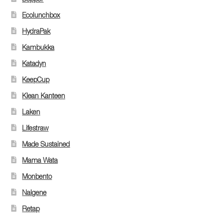
Ecolunchbox
HydraPak
Kambukka
Katadyn
KeepCup
Klean Kanteen
Laken
Lifestraw
Made Sustained
Mama Wata
Monbento
Nalgene
Retap