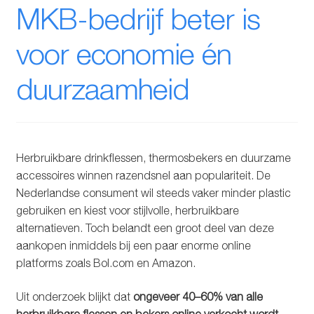
MKB-bedrijf beter is
Glazen drinkfles
voor economie én
RVS drinkfles
duurzaamheid
Broodtrommels & lunchboxen
Herbruikbare boterhamzakjes
Herbruikbare drinkflessen, thermosbekers en duurzame
Accessoires
accessoires winnen razendsnel aan populariteit. De
Nederlandse consument wil steeds vaker minder plastic
Aanbiedingen
gebruiken en kiest voor stijlvolle, herbruikbare
alternatieven. Toch belandt een groot deel van deze
Waterfles bedrukken
aankopen inmiddels bij een paar enorme online
platforms zoals Bol.com en Amazon.
Reviews waterflessenwinkel.nl
Uit onderzoek blijkt dat
ongeveer 40–60% van alle
Contact Waterflessenwinkel.nl