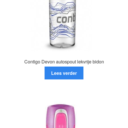
op
de
productpagina
Contigo Devon autospout lekvrije bidon
Lees verder