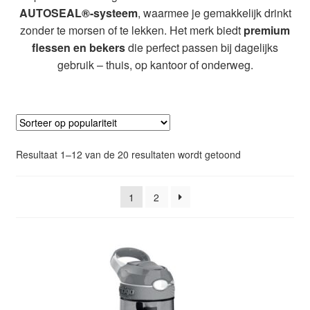
Glazen drinkfles
AUTOSEAL®-systeem
, waarmee je gemakkelijk drinkt
zonder te morsen of te lekken. Het merk biedt
premium
flessen en bekers
die perfect passen bij dagelijks
RVS drinkfles
gebruik – thuis, op kantoor of onderweg.
Broodtrommels & lunchboxen
Herbruikbare boterhamzakjes
Gesorteerd
Resultaat 1–12 van de 20 resultaten wordt getoond
Accessoires
op
populariteit
Aanbiedingen
1
2
Waterfles bedrukken
Reviews waterflessenwinkel.nl
Contact Waterflessenwinkel.nl