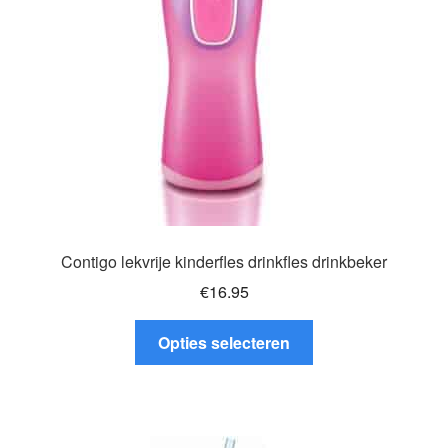
Contigo lekvrije kinderfles drinkfles drinkbeker
€
16.95
Dit
Opties selecteren
product
heeft
meerdere
variaties.