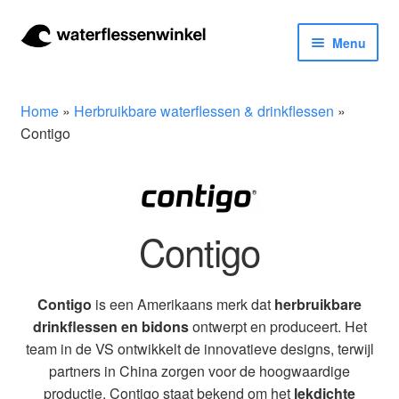
Ga
Ga
Menu
door
naar
naar
de
Herbruikbare waterflessen & drinkflessen
navigatie
inhoud
Home
»
Herbruikbare waterflessen & drinkflessen
»
Bidons
Contigo
Thermosfles
Kinderflessen
Contigo
Drinkfles met rietje
Contigo
is een Amerikaans merk dat
herbruikbare
Waterfles met filter
drinkflessen en bidons
ontwerpt en produceert. Het
team in de VS ontwikkelt de innovatieve designs, terwijl
Aluminium drinkfles
partners in China zorgen voor de hoogwaardige
productie. Contigo staat bekend om het
lekdichte