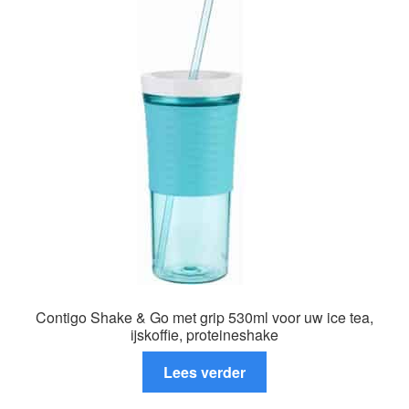
Deze
optie
kan
gekozen
worden
op
de
productpagina
Contigo Shake & Go met grip 530ml voor uw ice tea,
ijskoffie, proteineshake
Lees verder