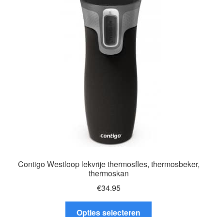
Deze
optie
kan
gekozen
worden
op
de
productpagina
Contigo Westloop lekvrije thermosfles, thermosbeker,
thermoskan
€
34.95
Dit
Opties selecteren