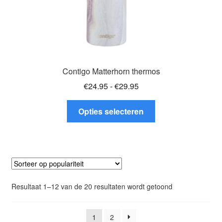
Contigo Matterhorn thermos
Prijsklasse:
€
24.95
-
€
29.95
€24.95
Dit
tot
Opties selecteren
product
€29.95
heeft
meerdere
variaties.
Deze
optie
Gesorteerd
Resultaat 1–12 van de 20 resultaten wordt getoond
kan
op
gekozen
populariteit
worden
1
2