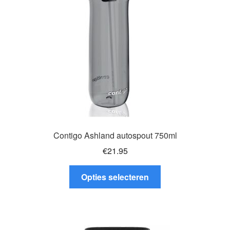
Contigo Ashland autospout 750ml
€
21.95
Dit
Opties selecteren
product
heeft
meerdere
variaties.