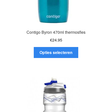
Contigo Byron 470ml thermosfles
€
24.95
Dit
Opties selecteren
product
heeft
meerdere
variaties.
Deze
optie
kan
gekozen
worden