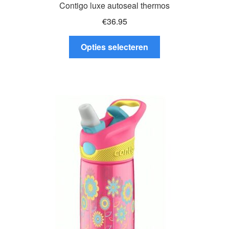
Contigo luxe autoseal thermos
€
36.95
Dit
Opties selecteren
product
heeft
meerdere
variaties.
Deze
optie
kan
gekozen
worden
op
de
productpagina