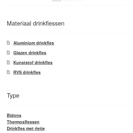
op
de
productpagina
Materiaal drinkflessen
Aluminium drinkfles
Glazen drinkfles
Kunststof drinkfles
RVS drinkfles
Type
Bidons
Thermosflessen
Drinkfles met rietje