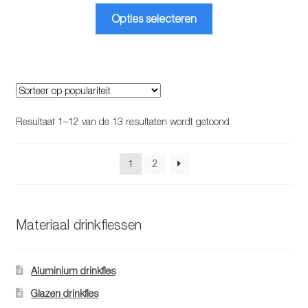
Dit
Opties selecteren
product
heeft
meerdere
variaties.
Deze
optie
Gesorteerd
Resultaat 1–12 van de 13 resultaten wordt getoond
kan
op
gekozen
populariteit
1
2
worden
op
de
productpagina
Materiaal drinkflessen
Aluminium drinkfles
Glazen drinkfles