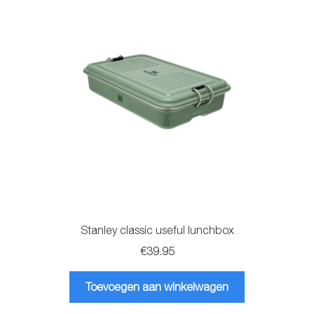
optie
kan
gekozen
worden
op
de
productpagina
Stanley classic useful lunchbox
€
39.95
Toevoegen aan winkelwagen