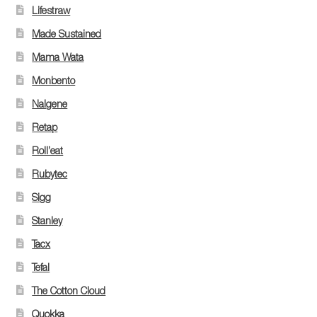
Lifestraw
Made Sustained
Mama Wata
Monbento
Nalgene
Retap
Roll’eat
Rubytec
Sigg
Stanley
Tacx
Tefal
The Cotton Cloud
Quokka