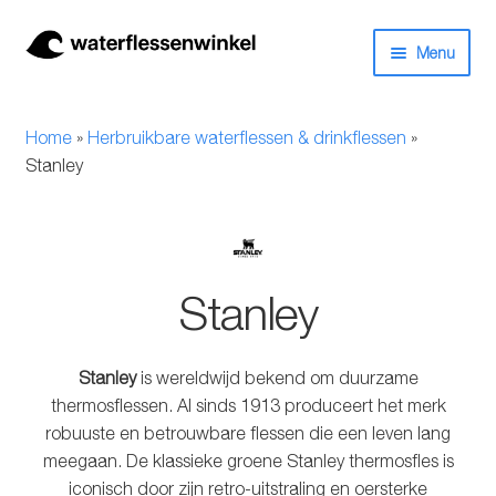
Ga
Ga
Menu
door
naar
naar
de
Herbruikbare waterflessen & drinkflessen
navigatie
inhoud
Home
»
Herbruikbare waterflessen & drinkflessen
»
Bidons
Stanley
Thermosfles
Kinderflessen
Stanley
Drinkfles met rietje
Stanley
is wereldwijd bekend om duurzame
Waterfles met filter
thermosflessen. Al sinds 1913 produceert het merk
robuuste en betrouwbare flessen die een leven lang
Aluminium drinkfles
meegaan. De klassieke groene Stanley thermosfles is
iconisch door zijn retro-uitstraling en oersterke