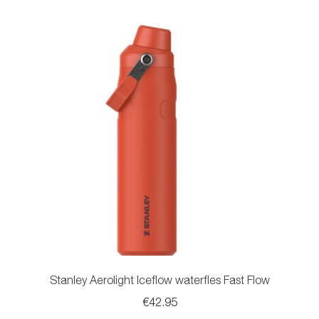
meerdere
variaties.
Deze
optie
kan
gekozen
worden
op
de
productpagina
Stanley Aerolight Iceflow waterfles Fast Flow
€
42.95