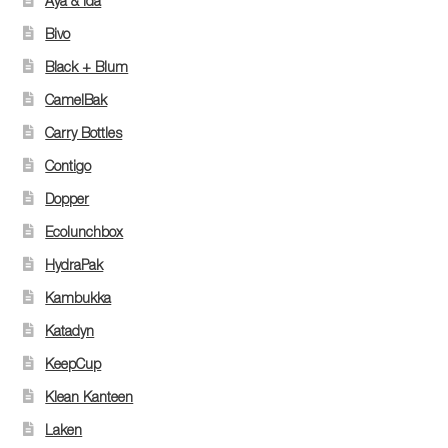
Aya & Ida
Bivo
Black + Blum
CamelBak
Carry Bottles
Contigo
Dopper
Ecolunchbox
HydraPak
Kambukka
Katadyn
KeepCup
Klean Kanteen
Laken