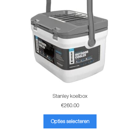
Stanley koelbox
€
260.00
Dit
Opties selecteren
product
heeft