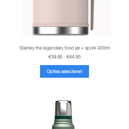
productpagina
Stanley the legendary food jar + spork 400ml
Prijsklasse:
€
39.95
-
€
44.95
€39.95
Dit
tot
Opties selecteren
product
€44.95
heeft
meerdere
variaties.
Deze
optie
kan
gekozen