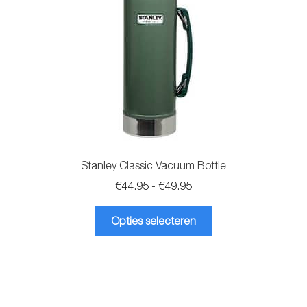
worden
op
de
productpagina
Stanley Classic Vacuum Bottle
Prijsklasse:
€
44.95
-
€
49.95
€44.95
Dit
tot
Opties selecteren
product
€49.95
heeft
meerdere
variaties.
Deze