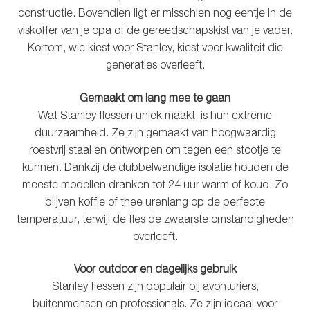
Glazen drinkfles
constructie. Bovendien ligt er misschien nog eentje in de
viskoffer van je opa of de gereedschapskist van je vader.
Kortom, wie kiest voor Stanley, kiest voor kwaliteit die
RVS drinkfles
generaties overleeft.
Broodtrommels & lunchboxen
Gemaakt om lang mee te gaan
Wat Stanley flessen uniek maakt, is hun extreme
Herbruikbare boterhamzakjes
duurzaamheid. Ze zijn gemaakt van hoogwaardig
roestvrij staal en ontworpen om tegen een stootje te
Accessoires
kunnen. Dankzij de dubbelwandige isolatie houden de
meeste modellen dranken tot 24 uur warm of koud. Zo
Aanbiedingen
blijven koffie of thee urenlang op de perfecte
temperatuur, terwijl de fles de zwaarste omstandigheden
Waterfles bedrukken
overleeft.
Voor outdoor en dagelijks gebruik
Reviews waterflessenwinkel.nl
Stanley flessen zijn populair bij avonturiers,
buitenmensen en professionals. Ze zijn ideaal voor
Contact Waterflessenwinkel.nl