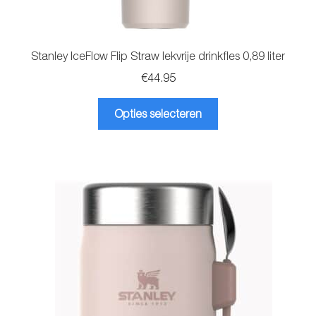
Stanley IceFlow Flip Straw lekvrije drinkfles 0,89 liter
€
44.95
Dit
Opties selecteren
product
heeft
meerdere
variaties.
Deze
optie
kan
gekozen
worden
op
de