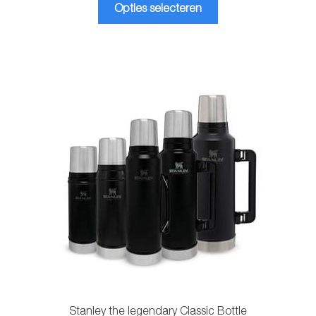
Dit
Opties selecteren
product
heeft
meerdere
variaties.
Deze
optie
kan
gekozen
worden
op
de
productpagina
Stanley the legendary Classic Bottle