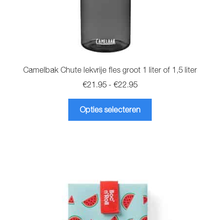
Camelbak Chute lekvrije fles groot 1 liter of 1,5 liter
Prijsklasse:
€
21.95
-
€
22.95
€21.95
Dit
tot
Opties selecteren
product
€22.95
heeft
meerdere
variaties.
Deze
optie
kan
gekozen
worden