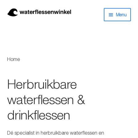
Ga
Ga
Menu
door
naar
naar
de
Herbruikbare waterflessen & drinkflessen
navigatie
inhoud
Bidons
Home
Thermosfles
Kinderflessen
Herbruikbare
waterflessen &
Drinkfles met rietje
drinkflessen
Waterfles met filter
Aluminium drinkfles
Dé specialist in herbruikbare waterflessen en