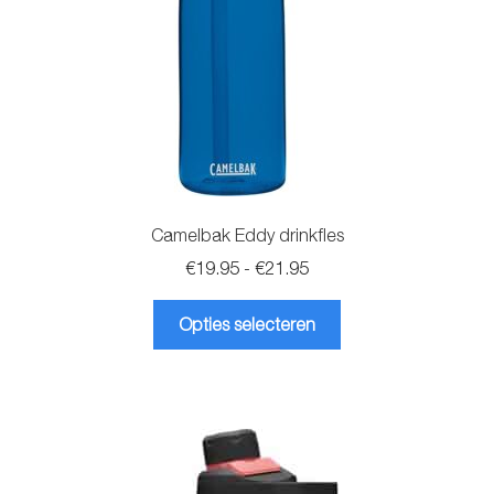
de
productpagina
Camelbak Eddy drinkfles
Prijsklasse:
€
19.95
-
€
21.95
€19.95
Dit
tot
Opties selecteren
product
€21.95
heeft
meerdere
variaties.
Deze
optie