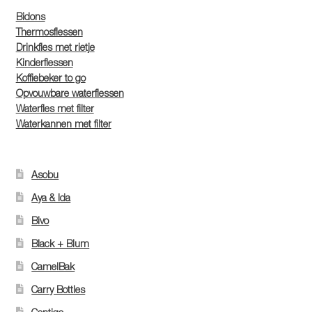
Bidons
Thermosflessen
Drinkfles met rietje
Kinderflessen
Koffiebeker to go
Opvouwbare waterflessen
Waterfles met filter
Waterkannen met filter
Asobu
Aya & Ida
Bivo
Black + Blum
CamelBak
Carry Bottles