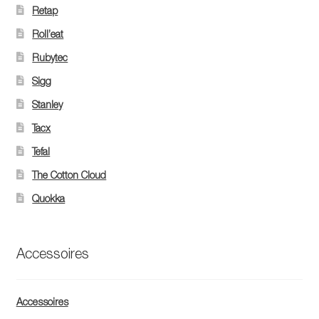
Retap
Roll’eat
Rubytec
Sigg
Stanley
Tacx
Tefal
The Cotton Cloud
Quokka
Accessoires
Accessoires