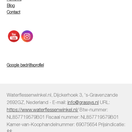
Blog
Contact
Google bedrijfsprofiel
Waterflessenwinkel.nl
,
Dijckerhoek 3
,
's-Gravenzande
2692GZ
,
Nederland
-
E-mail:
info@grassys.nl
URL:
https://www.waterflessenwinkel.nl/
Btw-nummer:
NL857719579B01
Fiscaal nummer:
NL857719579B01
Kamer-van-Koophandelnummer: 69075654
Prijsindicatie:
$$