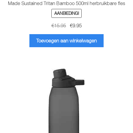
Made Sustained Tritan Bamboo 500ml herbruikbare fles
AANBIEDING!
Oorspronkelijke
Huidige
€
15.95
€
9.95
prijs
prijs
was:
is:
Toevoegen aan winkelwagen
€15.95.
€9.95.