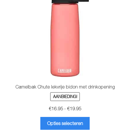
kan
gekozen
worden
op
de
productpagina
Camelbak Chute lekvrije bidon met drinkopening
AANBIEDING!
Prijsklasse:
€
16.95
-
€
19.95
€16.95
Dit
tot
Opties selecteren
product
€19.95