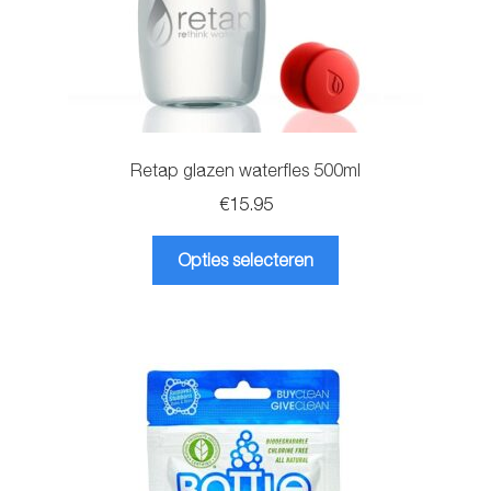
Retap glazen waterfles 500ml
€
15.95
Dit
Opties selecteren
product
heeft
meerdere
variaties.
Deze
optie
kan
gekozen