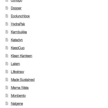
Contigo
Dopper
Ecolunchbox
HydraPak
Kambukka
Katadyn
KeepCup
Klean Kanteen
Laken
Lifestraw
Made Sustained
Mama Wata
Monbento
Nalgene