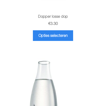
Dopper losse dop
€
3.30
Dit
Opties selecteren
product
heeft
meerdere
variaties.
Deze
optie
kan
gekozen
worden
op
de
productpagina