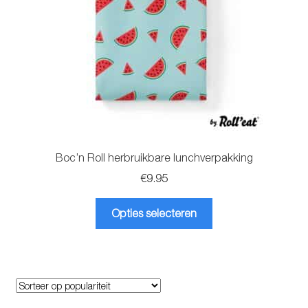
op
de
productpagina
Boc’n Roll herbruikbare lunchverpakking
€
9.95
Dit
Opties selecteren
product
heeft
meerdere
variaties.
Deze