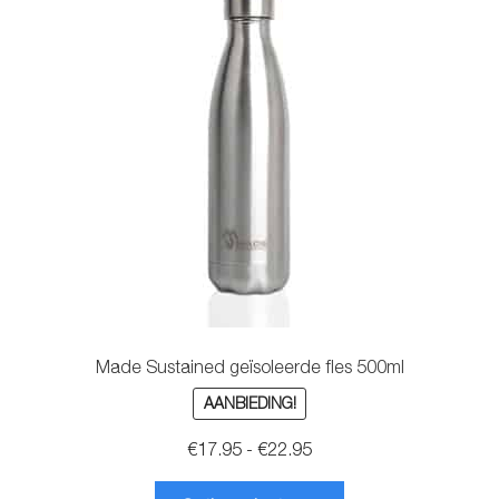
optie
kan
gekozen
worden
op
de
productpagina
Made Sustained geïsoleerde fles 500ml
AANBIEDING!
Prijsklasse:
€
17.95
-
€
22.95
€17.95
Dit