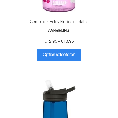
Camelbak Eddy kinder drinkfles
AANBIEDING!
Prijsklasse:
€
12.95
-
€
18.95
€12.95
Dit
tot
Opties selecteren
product
€18.95
heeft
meerdere
variaties.
Deze
optie
kan
gekozen
worden
op