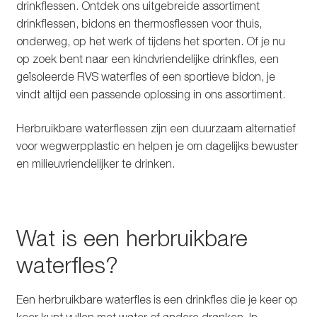
drinkflessen. Ontdek ons uitgebreide assortiment
Glazen drinkfles
drinkflessen, bidons en thermosflessen voor thuis,
onderweg, op het werk of tijdens het sporten. Of je nu
RVS drinkfles
op zoek bent naar een kindvriendelijke drinkfles, een
geïsoleerde RVS waterfles of een sportieve bidon, je
Broodtrommels & lunchboxen
vindt altijd een passende oplossing in ons assortiment.
Herbruikbare boterhamzakjes
Herbruikbare waterflessen zijn een duurzaam alternatief
voor wegwerpplastic en helpen je om dagelijks bewuster
Accessoires
en milieuvriendelijker te drinken.
Aanbiedingen
Wat is een herbruikbare
Waterfles bedrukken
waterfles?
Reviews waterflessenwinkel.nl
Een herbruikbare waterfles is een drinkfles die je keer op
Contact Waterflessenwinkel.nl
keer kunt vullen met water of andere dranken. In