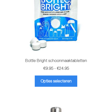
worden
op
de
productpagina
Bottle Bright schoonmaaktabletten
Prijsklasse:
€
9.95
-
€
24.95
€9.95
Dit
tot
Opties selecteren
product
€24.95
heeft
meerdere
variaties.
Deze