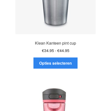
Klean Kanteen pint cup
Prijsklasse:
€
34.95
-
€
44.95
€34.95
Dit
tot
Opties selecteren
product
€44.95
heeft
meerdere
variaties.
Deze
optie
kan
gekozen