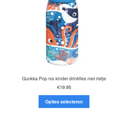
gekozen
worden
op
de
productpagina
Quokka Pop rvs kinder drinkfles met rietje
€
19.95
Dit
Opties selecteren
product
heeft
meerdere
variaties.