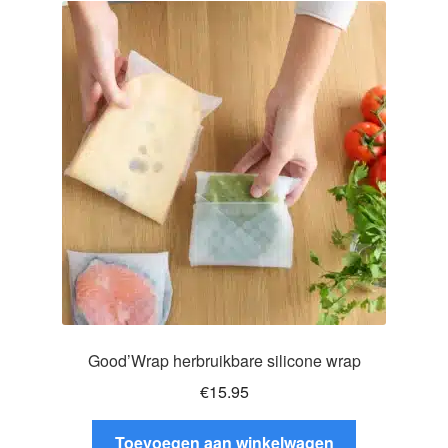
Deze
optie
kan
gekozen
worden
op
de
productpagina
Good’Wrap herbruikbare silicone wrap
€
15.95
Toevoegen aan winkelwagen