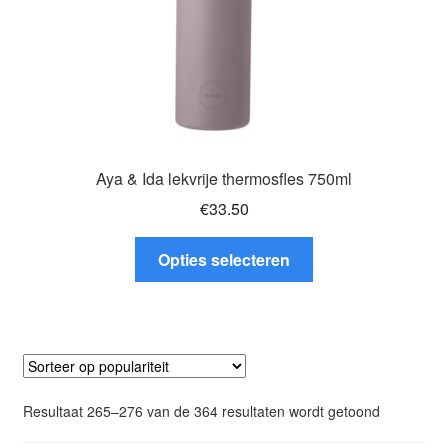
productpagina
Aya & Ida lekvrije thermosfles 750ml
€
33.50
Dit
Opties selecteren
product
heeft
meerdere
variaties.
Deze
optie
Gesorteer
Resultaat 265–276 van de 364 resultaten wordt getoond
kan
op