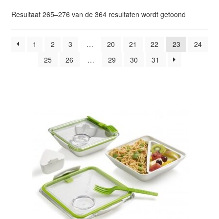
Glazen drinkfles
Gesorteer
Resultaat 265–276 van de 364 resultaten wordt getoond
op
RVS drinkfles
popularitei
1
2
3
…
20
21
22
23
24
25
26
…
29
30
31
Broodtrommels & lunchboxen
Herbruikbare boterhamzakjes
Accessoires
Aanbiedingen
Waterfles bedrukken
Reviews waterflessenwinkel.nl
Contact Waterflessenwinkel.nl