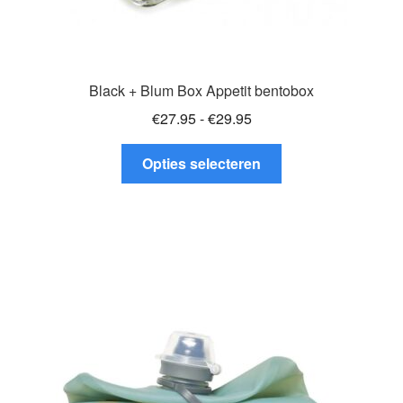
Black + Blum Box Appetit bentobox
Prijsklasse:
€
27.95
-
€
29.95
€27.95
Dit
tot
Opties selecteren
product
€29.95
heeft
meerdere
variaties.
Deze
optie
kan
gekozen
worden
op
de