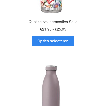
Quokka rvs thermosfles Solid
Prijsklasse:
€
21.95
-
€
25.95
€21.95
Dit
tot
Opties selecteren
product
€25.95
heeft
meerdere
variaties.
Deze
optie
kan
gekozen
worden
op
de