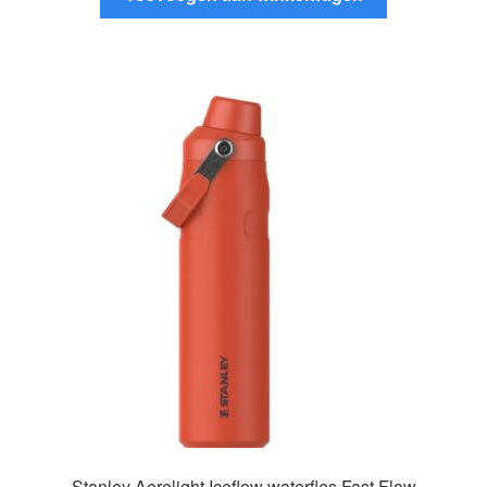
Stanley Aerolight Iceflow waterfles Fast Flow