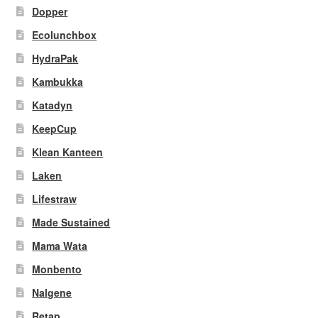
Dopper
Ecolunchbox
HydraPak
Kambukka
Katadyn
KeepCup
Klean Kanteen
Laken
Lifestraw
Made Sustained
Mama Wata
Monbento
Nalgene
Retap