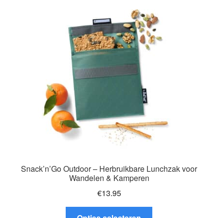
Deze
optie
kan
gekozen
worden
op
de
productpagina
Snack’n’Go Outdoor – Herbruikbare Lunchzak voor
Wandelen & Kamperen
€
13.95
Dit
Opties selecteren