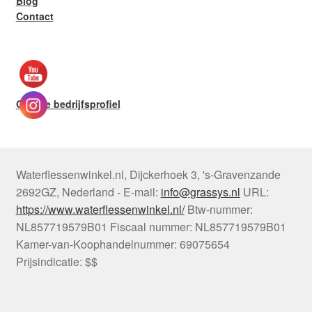
Blog
Contact
Google bedrijfsprofiel
Waterflessenwinkel.nl
,
Dijckerhoek 3
,
's-Gravenzande
2692GZ
,
Nederland
-
E-mail:
info@grassys.nl
URL:
https://www.waterflessenwinkel.nl/
Btw-nummer:
NL857719579B01
Fiscaal nummer:
NL857719579B01
Kamer-van-Koophandelnummer: 69075654
Prijsindicatie: $$