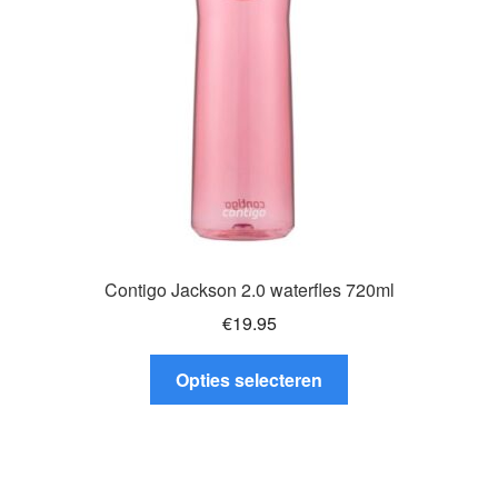
worden
op
de
productpagina
Contigo Jackson 2.0 waterfles 720ml
€
19.95
Dit
Opties selecteren
product
heeft
meerdere
variaties.