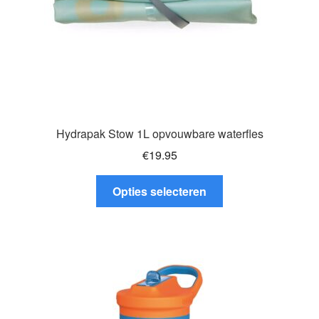
productpagina
Hydrapak Stow 1L opvouwbare waterfles
€
19.95
Dit
Opties selecteren
product
heeft
meerdere
variaties.
Deze
optie
kan