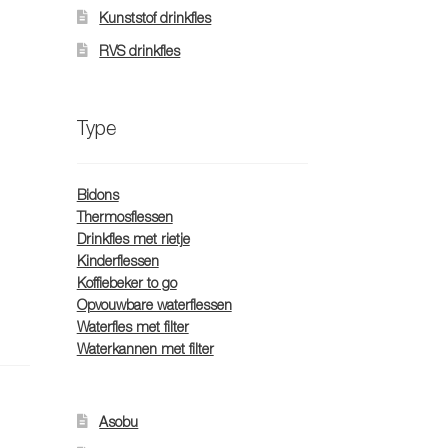
Kunststof drinkfles
RVS drinkfles
Type
Bidons
Thermosflessen
Drinkfles met rietje
Kinderflessen
Koffiebeker to go
Opvouwbare waterflessen
Waterfles met filter
Waterkannen met filter
Asobu