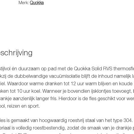
Merk:
Quokka
schrijving
tijlvol én duurzaam op pad met de Quokka Solid RVS thermosfl
zij de dubbelwandige vacuümisolatie blijft de inhoud namelijk 
iel. Waardoor warme dranken tot 12 uur warm blijven en koude
ken tot 10 uur koel. Wanneer je bovendien ijsklontjes toevoegt, bl
rankje aanzienlijk langer fris. Hierdoor is de fles geschikt voor wer
ol, reizen en sport.
les is gemaakt van hoogwaardig roestvrij staal van het type 304. 
riaal is volledig roestbestendig, zodat de smaak van je drankje