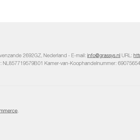
gekozen
g
worden
w
op
o
de
d
productpagina
pr
avenzande
2692GZ
,
Nederland
-
E-mail:
info@grassys.nl
URL:
ht
r:
NL857719579B01
Kamer-van-Koophandelnummer: 6907565
mmerce
.