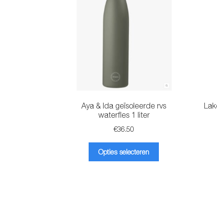
Aya & Ida geïsoleerde rvs
Lak
waterfles 1 liter
€
36.50
Dit
Opties selecteren
product
heeft
meerdere
variaties.
Deze
optie