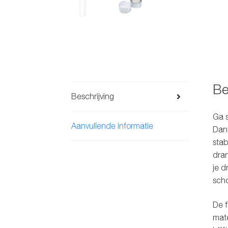
Be
Beschrijving
Ga s
Aanvullende informatie
Dank
stab
dran
je d
scho
De f
mate