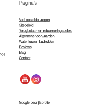
Pagina’s
Veel gestelde vragen
Sitebeleid
Terugbetaal- en retourneringsbeleid
Algemene voorwaarden
Waterflessen bedrukken
Reviews
Blog
mos
Contact
t
oduct
eft
eerdere
riaties.
eze
Google bedrijfsprofiel
tie
an