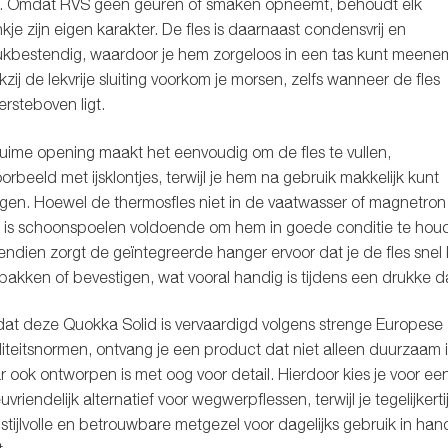
ft. Omdat RVS geen geuren of smaken opneemt, behoudt elk
kje zijn eigen karakter. De fles is daarnaast condensvrij en
kbestendig, waardoor je hem zorgeloos in een tas kunt meene
zij de lekvrije sluiting voorkom je morsen, zelfs wanneer de fles
rsteboven ligt.
uime opening maakt het eenvoudig om de fles te vullen,
oorbeeld met ijsklontjes, terwijl je hem na gebruik makkelijk kunt
igen. Hoewel de thermosfles niet in de vaatwasser of magnetron
 is schoonspoelen voldoende om hem in goede conditie te hou
ndien zorgt de geïntegreerde hanger ervoor dat je de fles snel
pakken of bevestigen, wat vooral handig is tijdens een drukke d
t deze Quokka Solid is vervaardigd volgens strenge Europese
iteitsnormen, ontvang je een product dat niet alleen duurzaam i
 ook ontworpen is met oog voor detail. Hierdoor kies je voor ee
euvriendelijk alternatief voor wegwerpflessen, terwijl je tegelijkerti
stijlvolle en betrouwbare metgezel voor dagelijks gebruik in ha