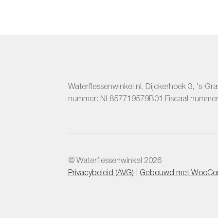
kan
gekozen
worden
op
de
productpagina
Waterflessenwinkel.nl
,
Dijckerhoek 3
,
's-Gr
nummer:
NL857719579B01
Fiscaal numme
© Waterflessenwinkel 2026
Privacybeleid (AVG)
Gebouwd met WooCo