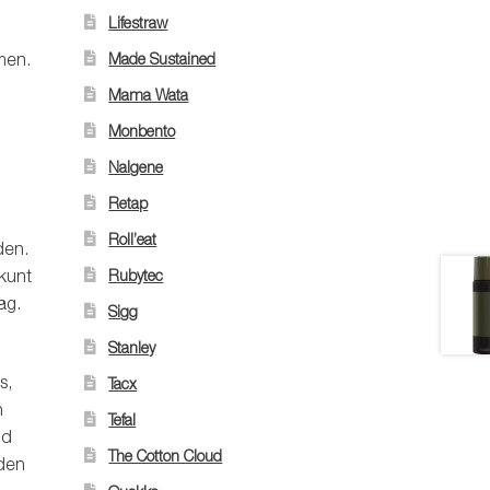
Lifestraw
men.
Made Sustained
Mama Wata
Monbento
Nalgene
Retap
Roll’eat
den.
 kunt
Rubytec
ag.
Sigg
Stanley
s,
Tacx
n
Tefal
jd
The Cotton Cloud
nden