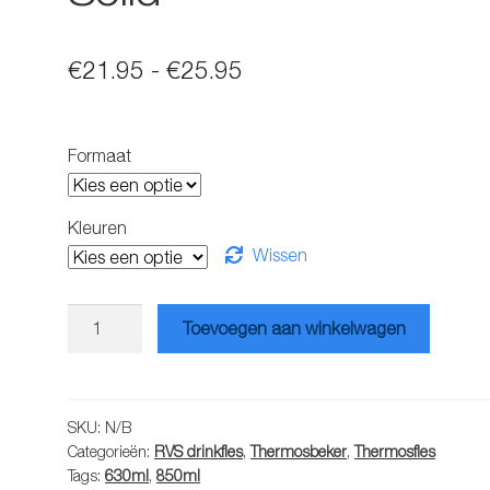
Prijsklasse:
€
21.95
-
€
25.95
€21.95
tot
Formaat
€25.95
Kleuren
Wissen
Quokka
Toevoegen aan winkelwagen
rvs
thermosfles
Solid
aantal
SKU:
N/B
Categorieën:
RVS drinkfles
,
Thermosbeker
,
Thermosfles
Tags:
630ml
,
850ml