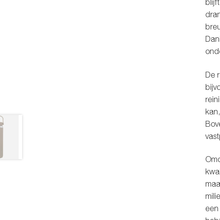
blij
dran
breu
Dank
onde
De r
bijv
rein
kan,
Bove
vast
Omda
kwal
maar
mili
een 