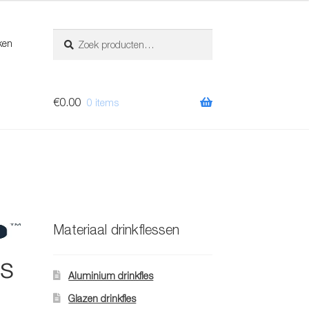
Zoeken
Zoeken
ken
naar:
€
0.00
0 items
Materiaal drinkflessen
es
Aluminium drinkfles
Glazen drinkfles