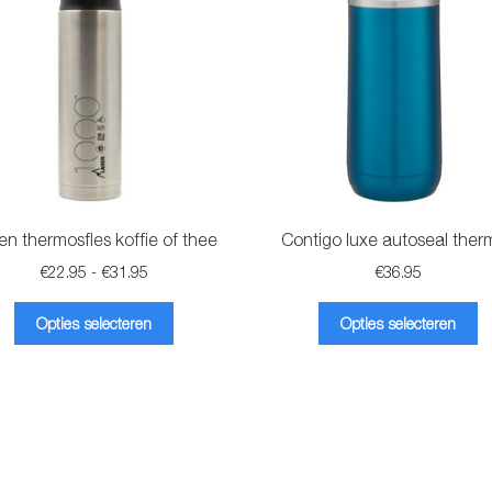
en thermosfles koffie of thee
Contigo luxe autoseal ther
Prijsklasse:
€
22.95
-
€
31.95
€
36.95
€22.95
Dit
Di
tot
Opties selecteren
Opties selecteren
product
pr
€31.95
heeft
he
meerdere
m
variaties.
va
Deze
D
optie
op
kan
k