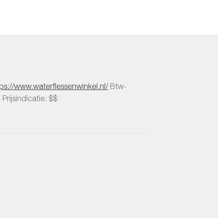
ekozen
orden
p
e
oductpagina
tps://www.waterflessenwinkel.nl/
Btw-
4
Prijsindicatie: $$