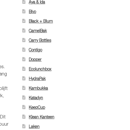
Aya & Ida
Bivo
Black + Blum
CamelBak
Carry Bottles
Contigo
Dopper
es.
Ecolunchbox
lang
HydraPak
Kambukka
ijft
k,
Katadyn
KeepCup
Dit
Klean Kanteen
 puur
Laken