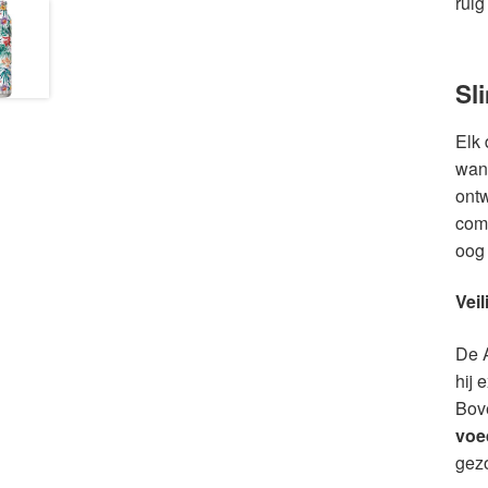
ruig
Sl
Elk 
wann
ontw
comf
oog 
Vei
De A
hij 
Bove
voe
gez