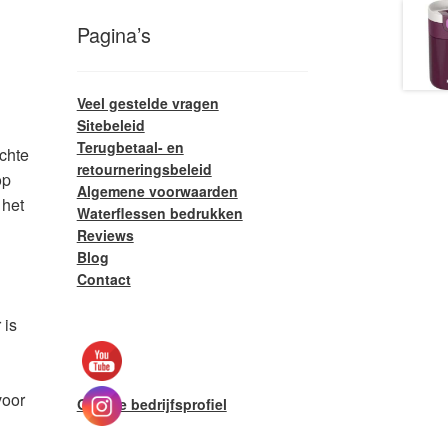
Pagina’s
Veel gestelde vragen
Sitebeleid
Terugbetaal- en
chte
retourneringsbeleid
op
Algemene voorwaarden
 het
Waterflessen bedrukken
Reviews
Blog
Contact
 is
voor
Google bedrijfsprofiel