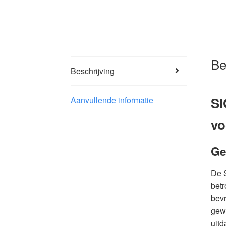
Be
Beschrijving
SI
Aanvullende informatie
vo
Ge
De S
bet
bevr
gewi
uitd