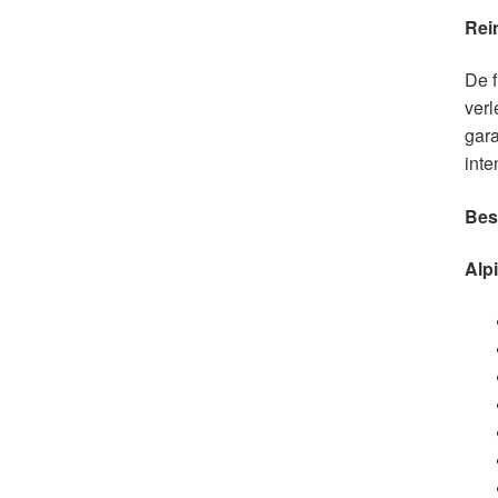
Rei
De f
verl
gara
inte
Bes
Alpi