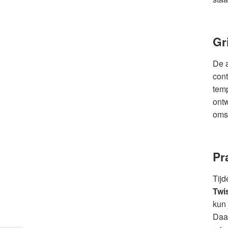
Gr
De a
cont
temp
ontw
omst
Pr
Tijd
Twi
kun 
Daar