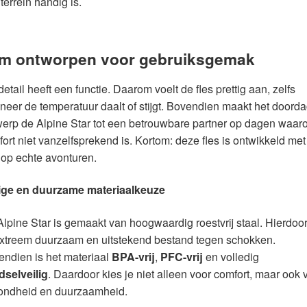
 terrein handig is.
im ontworpen voor gebruiksgemak
detail heeft een functie. Daarom voelt de fles prettig aan, zelfs
eer de temperatuur daalt of stijgt. Bovendien maakt het doorda
erp de Alpine Star tot een betrouwbare partner op dagen waar
ort niet vanzelfsprekend is. Kortom: deze fles is ontwikkeld met
op echte avonturen.
lige en duurzame materiaalkeuze
lpine Star is gemaakt van hoogwaardig roestvrij staal. Hierdoor
extreem duurzaam en uitstekend bestand tegen schokken.
ndien is het materiaal
BPA-vrij
,
PFC-vrij
en volledig
dselveilig
. Daardoor kies je niet alleen voor comfort, maar ook 
ondheid en duurzaamheid.