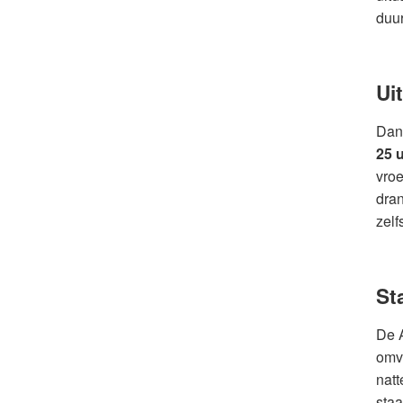
duur
Ui
Dank
25 
vroe
dran
zelf
St
De A
omv
natt
staa