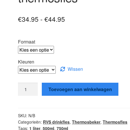
Prijsklasse:
€
34.95
-
€
44.95
€34.95
tot
Formaat
€44.95
Kleuren
Wissen
Sigg
Toevoegen aan winkelwagen
Alpine
Star
thermosfles
aantal
SKU:
N/B
Categorieën:
RVS drinkfles
,
Thermosbeker
,
Thermosfles
Tags:
1 liter
,
500ml
,
750ml