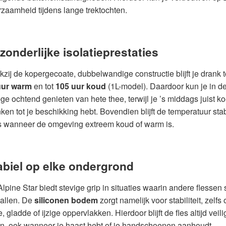
zaamheid tijdens lange trektochten.
tzonderlijke isolatieprestaties
zij de kopergecoate, dubbelwandige constructie blijft je drank t
uur warm
en tot
105 uur koud
(1L-model). Daardoor kun je in d
ge ochtend genieten van hete thee, terwijl je ’s middags juist ko
ken tot je beschikking hebt. Bovendien blijft de temperatuur stab
s wanneer de omgeving extreem koud of warm is.
abiel op elke ondergrond
lpine Star biedt stevige grip in situaties waarin andere flessen 
allen. De
siliconen bodem
zorgt namelijk voor stabiliteit, zelfs 
e, gladde of ijzige oppervlakken. Hierdoor blijft de fles altijd veili
n, ook wanneer je haast hebt of je handschoenen aanhoudt.