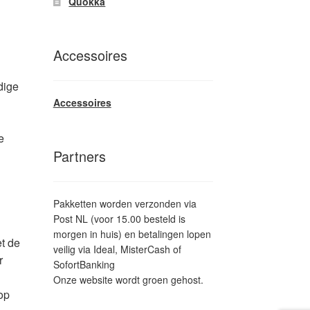
Quokka
Accessoires
dige
Accessoires
e
Partners
Pakketten worden verzonden via
Post NL (voor 15.00 besteld is
morgen in huis) en betalingen lopen
et de
veilig via Ideal, MisterCash of
r
SofortBanking
Onze website wordt groen gehost.
op