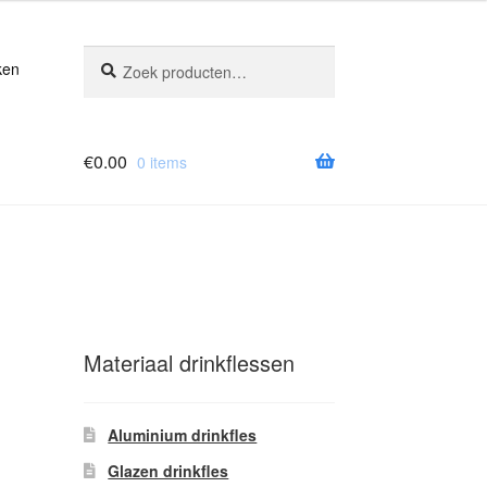
Zoeken
Zoeken
ken
naar:
€
0.00
0 items
Materiaal drinkflessen
Aluminium drinkfles
Glazen drinkfles