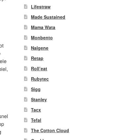
Lifestraw
Made Sustained
Mama Wata
Monbento
ot
Nalgene
e
Retap
ele
Roll’eat
iel,
Rubytec
Sigg
Stanley
Tacx
snel
Tefal
op
The Cotton Cloud
g