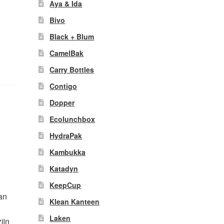
Aya & Ida
Bivo
Black + Blum
CamelBak
Carry Bottles
Contigo
Dopper
Ecolunchbox
HydraPak
Kambukka
Katadyn
KeepCup
van
Klean Kanteen
Laken
ijn