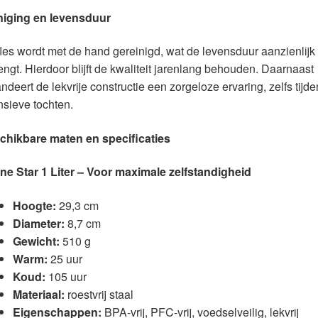
niging en levensduur
les wordt met de hand gereinigd, wat de levensduur aanzienlijk
engt. Hierdoor blijft de kwaliteit jarenlang behouden. Daarnaast
ndeert de lekvrije constructie een zorgeloze ervaring, zelfs tijde
nsieve tochten.
chikbare maten en specificaties
ne Star 1 Liter – Voor maximale zelfstandigheid
Hoogte:
29,3 cm
Diameter:
8,7 cm
Gewicht:
510 g
Warm:
25 uur
Koud:
105 uur
Materiaal:
roestvrij staal
Eigenschappen:
BPA-vrij, PFC-vrij, voedselveilig, lekvrij