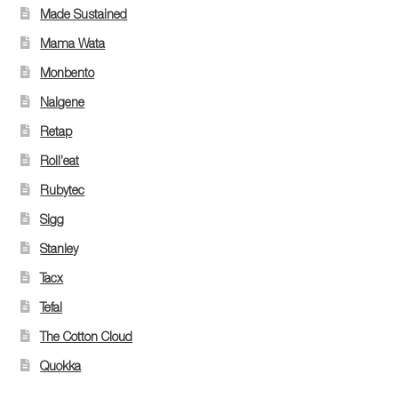
Made Sustained
Mama Wata
Monbento
Nalgene
Retap
Roll’eat
Rubytec
Sigg
Stanley
Tacx
Tefal
The Cotton Cloud
Quokka