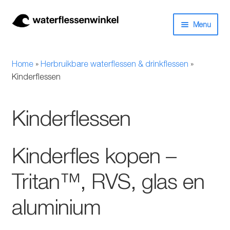
Ga
Ga
Menu
door
naar
naar
de
Herbruikbare waterflessen & drinkflessen
navigatie
inhoud
Home
»
Herbruikbare waterflessen & drinkflessen
»
Bidons
Kinderflessen
Thermosfles
Kinderflessen
Kinderflessen
Kinderfles kopen –
Drinkfles met rietje
Tritan™, RVS, glas en
Waterfles met filter
aluminium
Aluminium drinkfles