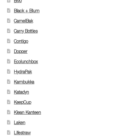
Bivo
Black + Blum
CamelBak
Carry Bottles
Contigo
Dopper
Ecolunchbox
HydraPak
Kambukka
Katadyn
KeepCup
Klean Kanteen
Laken
Lifestraw