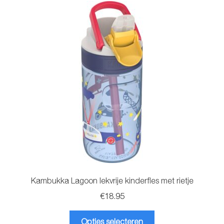
Deze
optie
kan
gekozen
worden
op
de
productpagina
Kambukka Lagoon lekvrije kinderfles met rietje
€
18.95
Dit
Opties selecteren