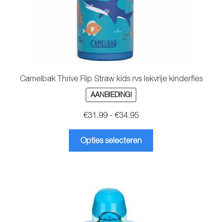
Camelbak Thrive Flip Straw kids rvs lekvrije kinderfles
AANBIEDING!
Prijsklasse:
€
31.99
-
€
34.95
€31.99
Dit
tot
Opties selecteren
product
€34.95
heeft
meerdere
variaties.
Deze
optie
kan