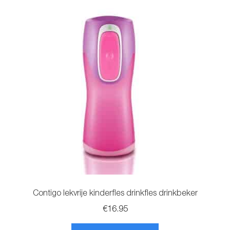
variaties.
Deze
optie
kan
gekozen
worden
op
de
productpagina
Contigo lekvrije kinderfles drinkfles drinkbeker
€
16.95
Dit