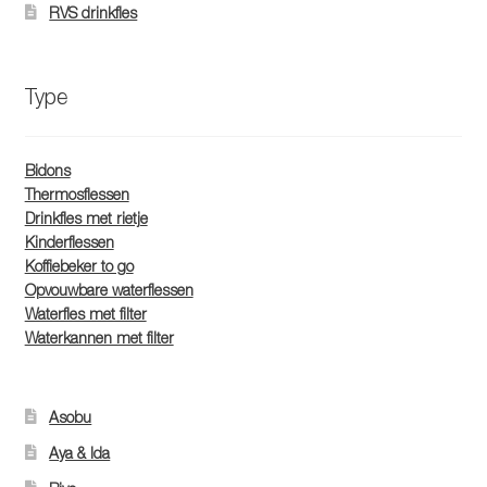
RVS drinkfles
Type
Bidons
Thermosflessen
Drinkfles met rietje
Kinderflessen
Koffiebeker to go
Opvouwbare waterflessen
Waterfles met filter
Waterkannen met filter
Asobu
Aya & Ida