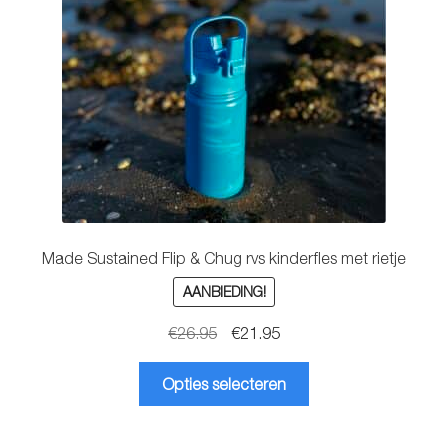
worden
op
de
productpagina
Made Sustained Flip & Chug rvs kinderfles met rietje
AANBIEDING!
Oorspronkelijke
Huidige
€
26.95
€
21.95
prijs
prijs
Dit
was:
is:
Opties selecteren
product
€26.95.
€21.95.
heeft
meerdere