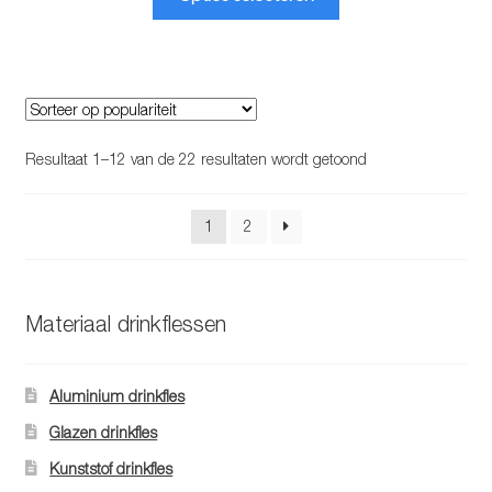
product
heeft
meerdere
variaties.
Deze
optie
Gesorteerd
Resultaat 1–12 van de 22 resultaten wordt getoond
kan
op
gekozen
populariteit
1
2
worden
op
de
productpagina
Materiaal drinkflessen
Aluminium drinkfles
Glazen drinkfles
Kunststof drinkfles