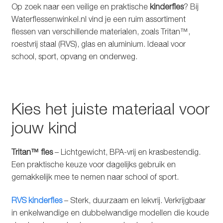
Op zoek naar een veilige en praktische
kinderfles
? Bij
Glazen drinkfles
Waterflessenwinkel.nl vind je een ruim assortiment
flessen van verschillende materialen, zoals Tritan™,
RVS drinkfles
roestvrij staal (RVS), glas en aluminium. Ideaal voor
school, sport, opvang en onderweg.
Broodtrommels & lunchboxen
Herbruikbare boterhamzakjes
Kies het juiste materiaal voor
Accessoires
jouw kind
Aanbiedingen
Tritan™ fles
– Lichtgewicht, BPA-vrij en krasbestendig.
Een praktische keuze voor dagelijks gebruik en
Waterfles bedrukken
gemakkelijk mee te nemen naar school of sport.
Reviews waterflessenwinkel.nl
RVS kinderfles
– Sterk, duurzaam en lekvrij. Verkrijgbaar
in enkelwandige en dubbelwandige modellen die koude
Contact Waterflessenwinkel.nl