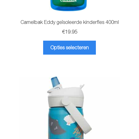
Camelbak Eddy geïsoleerde kinderfles 400ml
€
19.95
Dit
Opties selecteren
product
heeft
meerdere
variaties.
Deze
optie
kan
gekozen
worden
op
de
productpagina