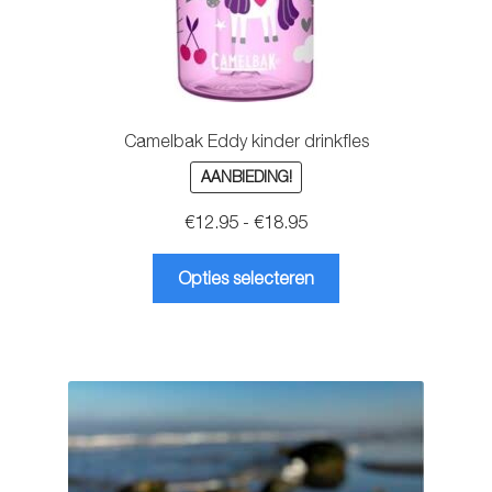
Camelbak Eddy kinder drinkfles
AANBIEDING!
Prijsklasse:
€
12.95
-
€
18.95
€12.95
Dit
tot
Opties selecteren
product
€18.95
heeft
meerdere
variaties.
Deze
optie
kan
gekozen