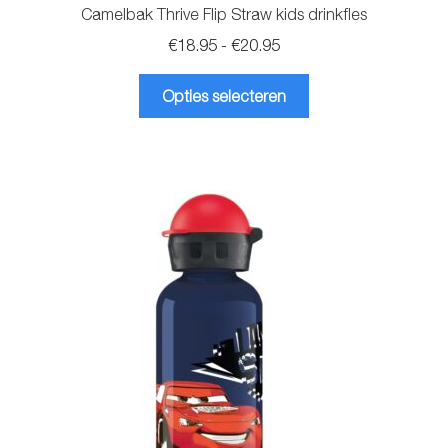
Camelbak Thrive Flip Straw kids drinkfles
Prijsklasse:
€
18.95
-
€
20.95
€18.95
Dit
tot
Opties selecteren
product
€20.95
heeft
meerdere
variaties.
Deze
optie
kan
gekozen
worden
op
de
productpagina