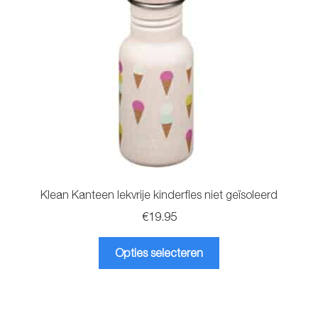
gekozen
worden
op
de
productpagina
Klean Kanteen lekvrije kinderfles niet geïsoleerd
€
19.95
Dit
Opties selecteren
product
heeft
meerdere
variaties.