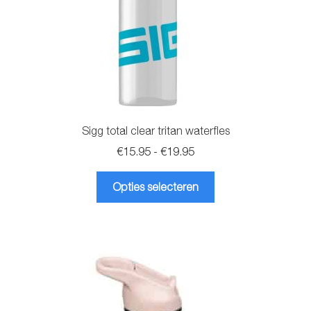
productpagina
Sigg total clear tritan waterfles
Prijsklasse:
€
15.95
-
€
19.95
€15.95
Dit
tot
Opties selecteren
product
€19.95
heeft
meerdere
variaties.
Deze
optie
kan