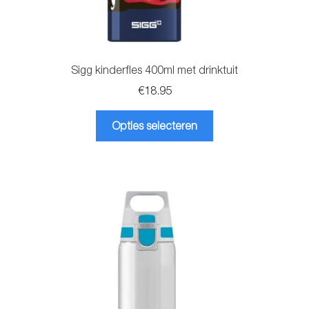
Sigg kinderfles 400ml met drinktuit
€
18.95
Dit
Opties selecteren
product
heeft
meerdere
variaties.
Deze
optie
kan
gekozen
worden
op
de