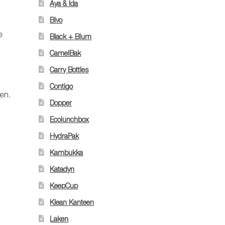
Aya & Ida
Bivo
e
Black + Blum
CamelBak
Carry Bottles
Contigo
ken.
Dopper
Ecolunchbox
HydraPak
Kambukka
Katadyn
KeepCup
Klean Kanteen
Laken