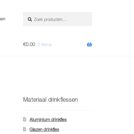
Zoeken
Zoeken
ken
naar:
€
0.00
0 items
Materiaal drinkflessen
Aluminium drinkfles
Glazen drinkfles