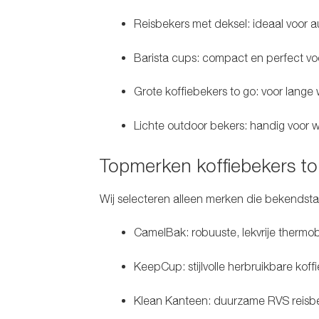
Reisbekers met deksel:
ideaal voor au
Barista cups:
compact en perfect voo
Grote koffiebekers to go:
voor lange 
Lichte outdoor bekers:
handig voor w
Topmerken koffiebekers to
Wij selecteren alleen merken die bekendst
CamelBak:
robuuste, lekvrije thermob
KeepCup:
stijlvolle herbruikbare kof
Klean Kanteen:
duurzame RVS reisbek