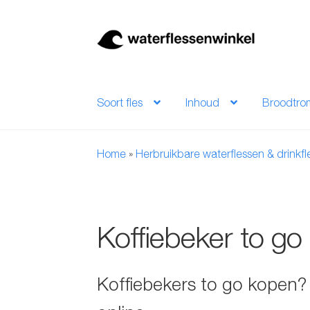
Ga
Ga
door
naar
naar
de
navigatie
inhoud
Soort fles
Inhoud
Broodtro
Home
»
Herbruikbare waterflessen & drinkf
Koffiebeker to go
Koffiebekers to go kopen