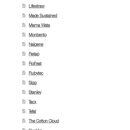
Lifestraw
Made Sustained
Mama Wata
Monbento
Nalgene
Retap
Roll’eat
Rubytec
Sigg
Stanley
Tacx
Tefal
The Cotton Cloud