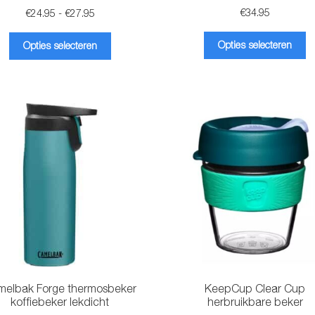
Prijsklasse:
€
34.95
€
24.95
-
€
27.95
€24.95
Di
Dit
tot
Opties selecteren
Opties selecteren
pr
product
€27.95
he
heeft
m
meerdere
va
variaties.
D
Deze
op
optie
k
kan
g
gekozen
w
worden
o
op
d
de
pr
productpagina
melbak Forge thermosbeker
KeepCup Clear Cup
koffiebeker lekdicht
herbruikbare beker