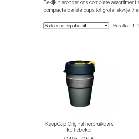
Bekijk hieronder ons complete assortiment en
compacte barista cups tot grote lekvrije th
Resultaat 1–1
KeepCup Original herbruikbare
koffiebeker
Prijsklasse:
€
14.95
-
€
16.95