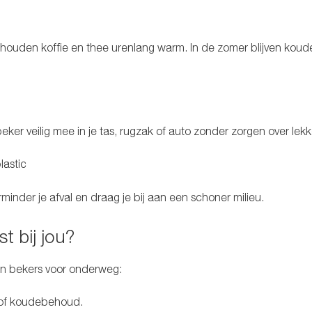
uden koffie en thee urenlang warm. In de zomer blijven koud
beker veilig mee in je tas, rugzak of auto zonder zorgen over lek
lastic
inder je afval en draag je bij aan een schoner milieu.
t bij jou?
en bekers voor onderweg:
 of koudebehoud.