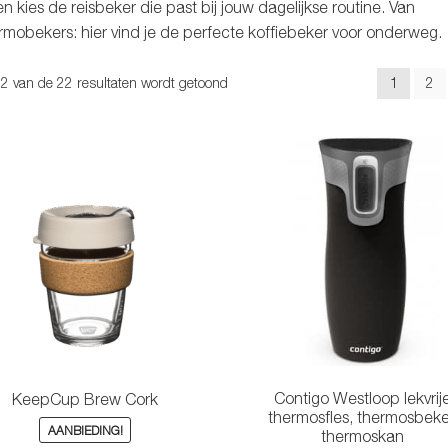
 kies de reisbeker die past bij jouw dagelijkse routine. Van
ermobekers: hier vind je de perfecte
koffiebeker voor onderweg
.
Gesorteerd
2 van de 22 resultaten wordt getoond
1
2
op
populariteit
Contigo Westloop lekvrij
KeepCup Brew Cork
thermosfles, thermosbeke
AANBIEDING!
thermoskan