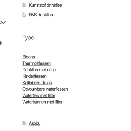
Kunststof drinkfles
RVS drinkfles
oor
Type
k
,
Bidons
Thermosflessen
Drinkfles met rietje
Kinderflessen
Koffiebeker to go
Opvouwbare waterflessen
Waterfles met filter
Waterkannen met filter
Asobu