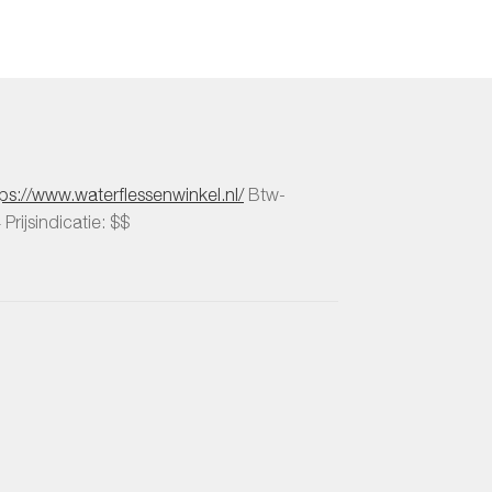
tps://www.waterflessenwinkel.nl/
Btw-
4
Prijsindicatie: $$