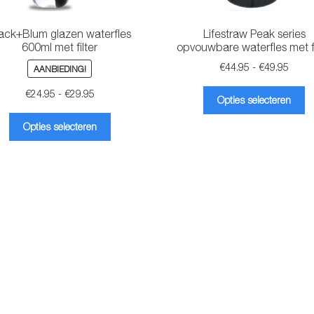
ack+Blum glazen waterfles
Lifestraw Peak series
600ml met filter
opvouwbare waterfles met fi
Prijsk
€
44.95
-
€
49.95
AANBIEDING!
€44.9
Di
Prijsklasse:
€
24.95
-
€
29.95
tot
Opties selecteren
pr
€24.95
€49.9
Dit
he
tot
Opties selecteren
product
m
€29.95
heeft
va
meerdere
D
variaties.
op
Deze
k
optie
g
kan
w
gekozen
o
worden
d
op
pr
de
productpagina