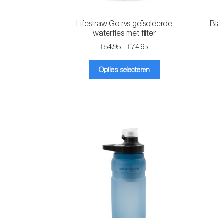
Lifestraw Go rvs geïsoleerde
Bl
waterfles met filter
Prijsklasse:
€
54.95
-
€
74.95
€54.95
Dit
tot
Opties selecteren
product
€74.95
heeft
meerdere
variaties.
Deze
optie
kan
gekozen
worden
op
de
productpagina