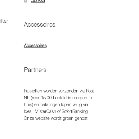
Quokka
lter
Accessoires
lasse:
5
t
Accessoires
oduct
5
eft
eerdere
riaties.
Partners
eze
tie
an
Pakketten worden verzonden via Post
ekozen
NL (voor 15.00 besteld is morgen in
orden
huis) en betalingen lopen veilig via
p
Ideal, MisterCash of SofortBanking
e
Onze website wordt groen gehost.
oductpagina