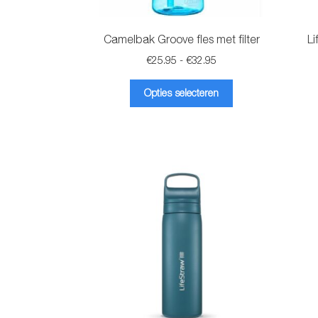
Camelbak Groove fles met filter
Li
Prijsklasse:
€
25.95
-
€
32.95
€25.95
Dit
tot
Opties selecteren
product
€32.95
heeft
meerdere
variaties.
Deze
optie
kan
gekozen
worden
op
de
productpagina