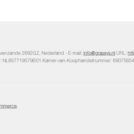
avenzande
2692GZ
,
Nederland
-
E-mail:
info@grassys.nl
URL:
ht
r:
NL857719579B01
Kamer-van-Koophandelnummer: 6907565
mmerce
.