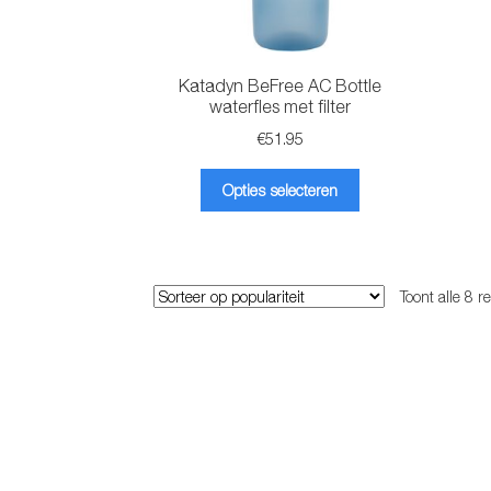
Katadyn BeFree AC Bottle
waterfles met filter
€
51.95
Dit
Opties selecteren
product
heeft
meerdere
variaties.
Toont alle 8 r
Deze
optie
kan
gekozen
worden
op
de
productpagina