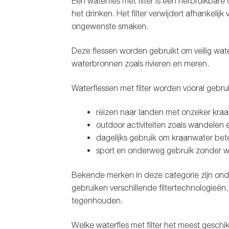
Een waterfles met filter is een herbruikbare
het drinken. Het filter verwijdert afhankeli
ongewenste smaken.
Deze flessen worden gebruikt om veilig wate
waterbronnen zoals rivieren en meren.
Waterflessen met filter worden vooral gebruik
reizen naar landen met onzeker kra
outdoor activiteiten zoals wandelen
dagelijks gebruik om kraanwater bet
sport en onderweg gebruik zonder 
Bekende merken in deze categorie zijn on
gebruiken verschillende filtertechnologieën
tegenhouden.
Welke waterfles met filter het meest geschikt