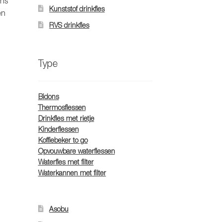
ens
Kunststof drinkfles
en
RVS drinkfles
Type
Bidons
Thermosflessen
Drinkfles met rietje
Kinderflessen
Koffiebeker to go
Opvouwbare waterflessen
Waterfles met filter
Waterkannen met filter
n
Asobu