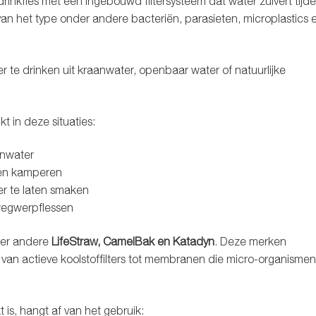
 drinkfles met een ingebouwd filtersysteem dat water zuivert tijd
jk van het type onder andere bacteriën, parasieten, microplastics 
r te drinken uit kraanwater, openbaar water of natuurlijke
t in deze situaties:
anwater
 en kamperen
er te laten smaken
wegwerpflessen
der andere
LifeStraw, CamelBak en Katadyn
. Deze merken
, van actieve koolstoffilters tot membranen die micro-organisme
 is, hangt af van het gebruik: