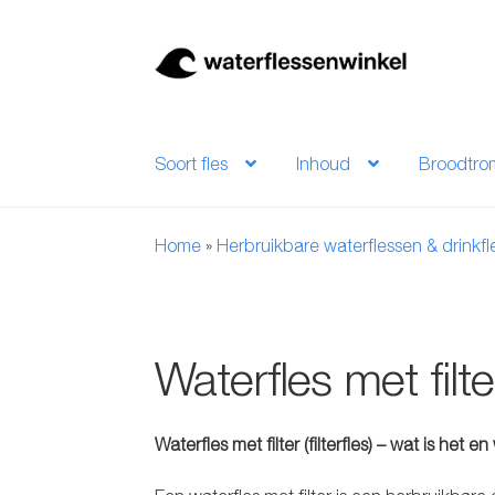
Ga
Ga
door
naar
naar
de
navigatie
inhoud
Soort fles
Inhoud
Broodtro
Home
»
Herbruikbare waterflessen & drinkf
Waterfles met filte
Waterfles met filter (filterfles) – wat is het 