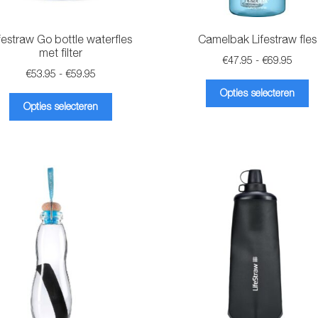
festraw Go bottle waterfles
Camelbak Lifestraw fles
met filter
Prijsk
€
47.95
-
€
69.95
Prijsklasse:
€
53.95
-
€
59.95
€47.9
Di
€53.95
tot
Opties selecteren
Dit
pr
tot
€69.9
Opties selecteren
product
he
€59.95
heeft
m
meerdere
va
variaties.
D
Deze
op
optie
k
kan
g
gekozen
w
worden
o
op
d
de
pr
productpagina