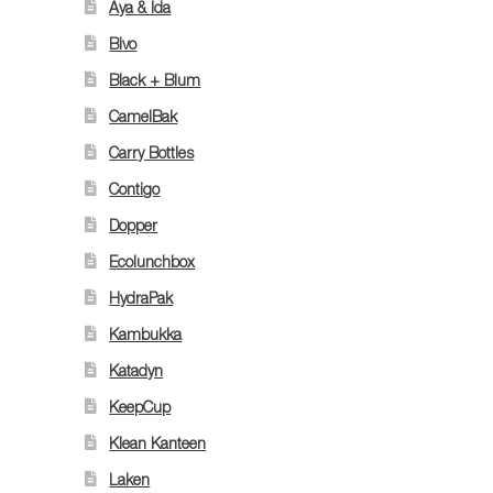
Aya & Ida
Bivo
Black + Blum
CamelBak
.
Carry Bottles
Contigo
Dopper
Ecolunchbox
HydraPak
Kambukka
Katadyn
KeepCup
Klean Kanteen
Laken