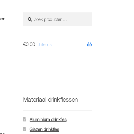
Zoeken
Zoeken
ken
naar:
€
0.00
0 items
Materiaal drinkflessen
Aluminium drinkfles
Glazen drinkfles