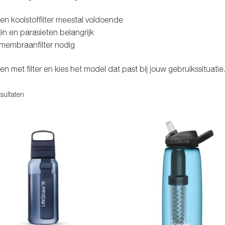
en koolstoffilter meestal voldoende
iën en parasieten belangrijk
 membraanfilter nodig
n met filter en kies het model dat past bij jouw gebruikssituatie
Gesorteerd
esultaten
op
populariteit