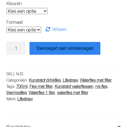
tot
Kleuren
€74.95
Formaat
Wissen
Lifestraw
Toevoegen aan winkelwagen
Go
rvs
geïsoleerde
waterfles
SKU:
N/B
Categorieën:
Kunststof drinkfles
,
Lifestraw
,
Waterfles met filter
met
Tags:
700ml
,
Fles met filter
,
Kunststof waterflessen
,
rvs fles
,
filter
thermosfles
,
Waterfles 1 liter
,
waterfles met filter
aantal
Merk:
Lifestraw
Beschrijving