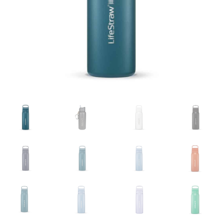
Glazen drinkfles
RVS drinkfles
Broodtrommels & lunchboxen
Herbruikbare boterhamzakjes
Accessoires
Aanbiedingen
Waterfles bedrukken
Reviews waterflessenwinkel.nl
Contact Waterflessenwinkel.nl