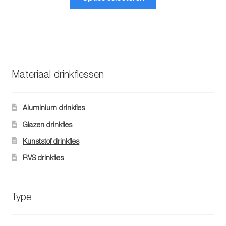
product
heeft
meerdere
variaties.
Deze
optie
Materiaal drinkflessen
kan
gekozen
worden
Aluminium drinkfles
op
Glazen drinkfles
de
Kunststof drinkfles
productpagina
RVS drinkfles
Type