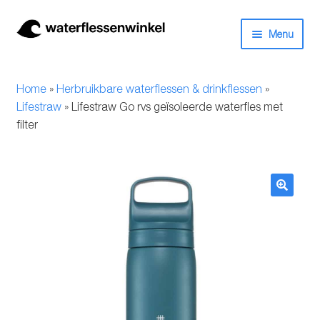
Ga
Ga
Menu
door
naar
naar
de
Herbruikbare waterflessen & drinkflessen
navigatie
inhoud
Home
»
Herbruikbare waterflessen & drinkflessen
»
Bidons
Lifestraw
»
Lifestraw Go rvs geïsoleerde waterfles met
filter
Thermosfles
Kinderflessen
🔍
Drinkfles met rietje
Waterfles met filter
Aluminium drinkfles