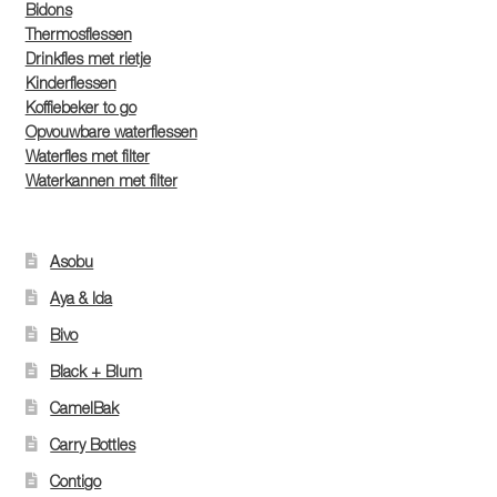
Bidons
Thermosflessen
Drinkfles met rietje
Kinderflessen
Koffiebeker to go
Opvouwbare waterflessen
Waterfles met filter
Waterkannen met filter
Asobu
Aya & Ida
Bivo
Black + Blum
CamelBak
Carry Bottles
Contigo