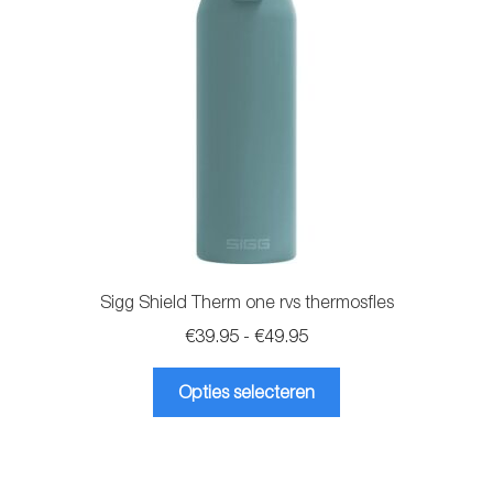
gekozen
worden
op
de
productpagina
Sigg Shield Therm one rvs thermosfles
Prijsklasse:
€
39.95
-
€
49.95
€39.95
Dit
tot
Opties selecteren
product
€49.95
heeft
meerdere
variaties.