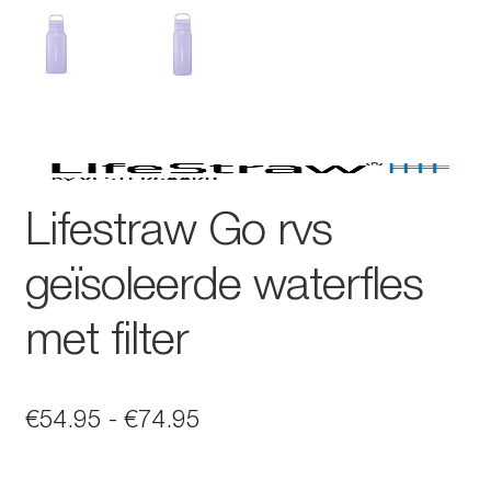
Lifestraw Go rvs
geïsoleerde waterfles
met filter
Prijsklasse:
€
54.95
-
€
74.95
€54.95