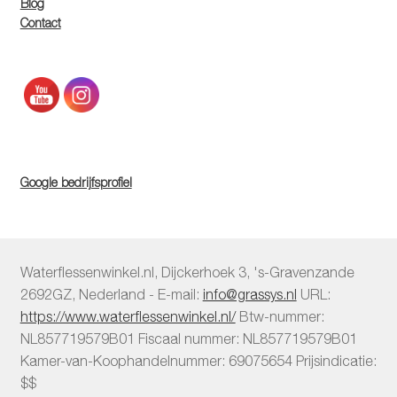
Blog
Contact
Google bedrijfsprofiel
Waterflessenwinkel.nl
,
Dijckerhoek 3
,
's-Gravenzande
2692GZ
,
Nederland
-
E-mail:
info@grassys.nl
URL:
https://www.waterflessenwinkel.nl/
Btw-nummer:
NL857719579B01
Fiscaal nummer:
NL857719579B01
Kamer-van-Koophandelnummer: 69075654
Prijsindicatie:
$$