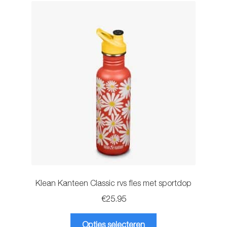
Deze
optie
kan
gekozen
worden
op
de
productpagina
Klean Kanteen Classic rvs fles met sportdop
€
25.95
Dit
Opties selecteren