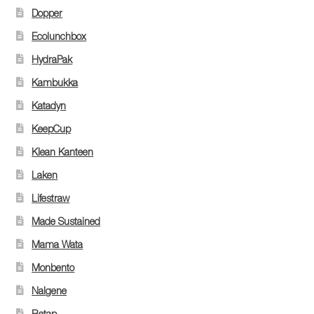
Dopper
Ecolunchbox
HydraPak
Kambukka
Katadyn
KeepCup
Klean Kanteen
Laken
Lifestraw
Made Sustained
Mama Wata
Monbento
Nalgene
Retap