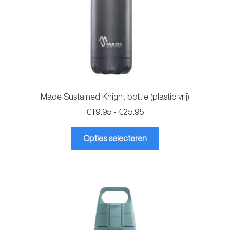
Made Sustained Knight bottle (plastic vrij)
Prijsklasse:
€
19.95
-
€
25.95
€19.95
Dit
tot
Opties selecteren
product
€25.95
heeft
meerdere
variaties.
Deze
optie
kan