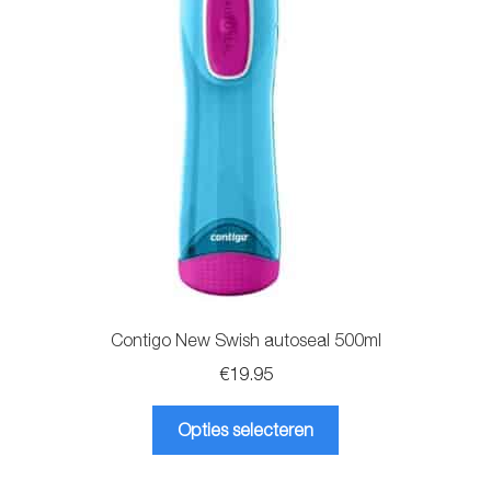
kan
gekozen
worden
op
de
productpagina
Contigo New Swish autoseal 500ml
€
19.95
Dit
Opties selecteren
product
heeft