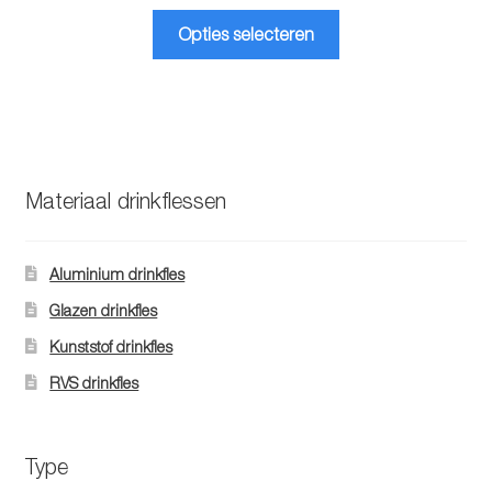
Dit
Opties selecteren
product
heeft
meerdere
variaties.
Deze
optie
Materiaal drinkflessen
kan
gekozen
worden
Aluminium drinkfles
op
Glazen drinkfles
de
Kunststof drinkfles
productpagina
RVS drinkfles
Type