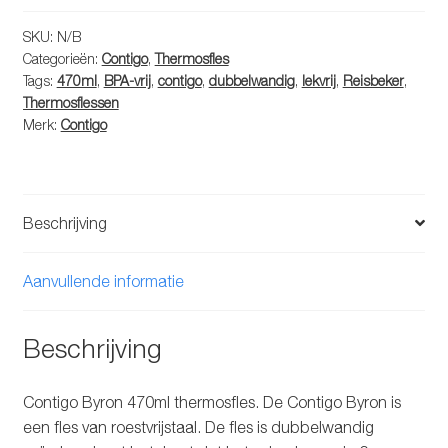
thermosfles
aantal
SKU:
N/B
Categorieën:
Contigo
,
Thermosfles
Tags:
470ml
,
BPA-vrij
,
contigo
,
dubbelwandig
,
lekvrij
,
Reisbeker
,
Thermosflessen
Merk:
Contigo
Beschrijving
Aanvullende informatie
Beschrijving
Contigo Byron 470ml thermosfles. De Contigo Byron is
een fles van roestvrijstaal. De fles is dubbelwandig