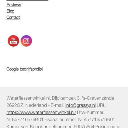
Reviews
Blog
Contact
Google bedrijfsprofiel
Waterflessenwinkel.nl
,
Dijckerhoek 3
,
's-Gravenzande
2692GZ
,
Nederland
-
E-mail:
info@grassys.nl
URL:
https://www.waterflessenwinkel.nl/
Btw-nummer:
NL857719579B01
Fiscaal nummer:
NL857719579B01
Kamer-van-Koophandelnummer: 69075654
Prijsindicatie: