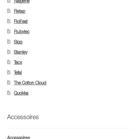
Nalgene
Retap
Roll’eat
Rubytec
Sigg
Stanley
Tacx
Tefal
The Cotton Cloud
Quokka
Accessoires
Accessoires