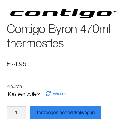
Contigo Byron 470ml
thermosfles
€
24.95
Kleuren
Wissen
Contigo
Toevoegen aan winkelwagen
Byron
470ml