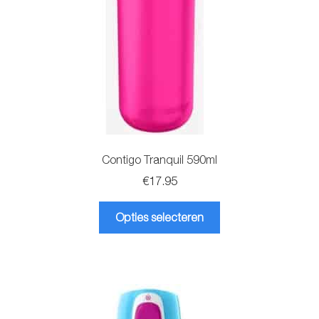
Contigo Tranquil 590ml
€
17.95
Dit
Opties selecteren
product
heeft
meerdere
variaties.
Deze
optie