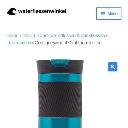
Ga
Ga
Menu
door
naar
naar
de
Herbruikbare waterflessen & drinkflessen
navigatie
inhoud
Home
»
Herbruikbare waterflessen & drinkflessen
»
Bidons
Thermosfles
»
Contigo Byron 470ml thermosfles
Thermosfles
Kinderflessen
🔍
Drinkfles met rietje
Waterfles met filter
Aluminium drinkfles