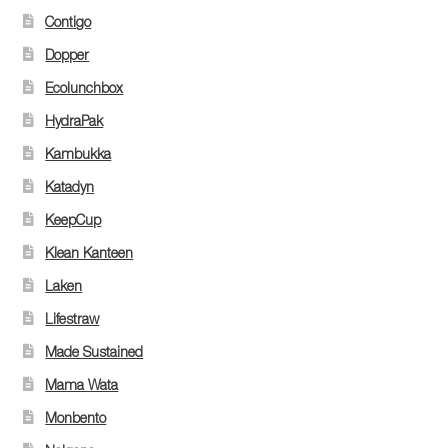
Contigo
Dopper
Ecolunchbox
HydraPak
Kambukka
Katadyn
KeepCup
Klean Kanteen
Laken
Lifestraw
Made Sustained
Mama Wata
Monbento