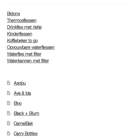
Bidons
Thermosflessen
Drinkfles met rietje
Kinderflessen
Koffiebeker to go
Opvouwbare waterflessen
Waterfles met filter
Waterkannen met filter
Asobu
Aya & Ida
Bivo
Black + Blum
CamelBak
Carry Bottles