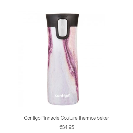
meerdere
variaties.
Deze
optie
kan
gekozen
worden
op
de
productpagina
Contigo Pinnacle Couture thermos beker
€
34.95