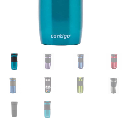
Glazen drinkfles
RVS drinkfles
Broodtrommels & lunchboxen
Herbruikbare boterhamzakjes
Accessoires
Aanbiedingen
Waterfles bedrukken
Reviews waterflessenwinkel.nl
Contact Waterflessenwinkel.nl