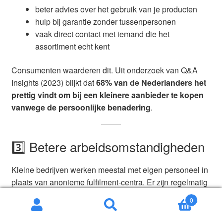
beter advies over het gebruik van je producten
hulp bij garantie zonder tussenpersonen
vaak direct contact met iemand die het
assortiment echt kent
Consumenten waarderen dit. Uit onderzoek van Q&A
Insights (2023) blijkt dat
68% van de Nederlanders het
prettig vindt om bij een kleinere aanbieder te kopen
vanwege de persoonlijke benadering
.
3️⃣ Betere arbeidsomstandigheden
Kleine bedrijven werken meestal met eigen personeel in
plaats van anonieme fulfilment-centra. Er zijn regelmatig
berichten over slechte arbeidsomstandigheden bij grote
0
logistieke hubs (NOS, 2022). Door lokaal te kopen help
Zoeken
Zoeken
je mee aan eerlijkere banen.
naar: