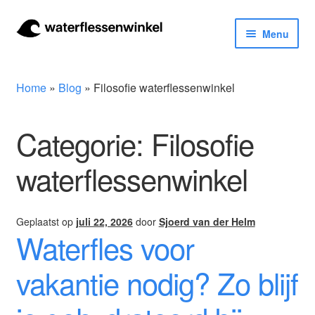
Ga
Ga
Menu
door
naar
naar
de
Herbruikbare waterflessen & drinkflessen
navigatie
inhoud
Home
»
Blog
»
Filosofie waterflessenwinkel
Bidons
Categorie:
Filosofie
Thermosfles
waterflessenwinkel
Kinderflessen
Drinkfles met rietje
Geplaatst op
juli 22, 2026
door
Sjoerd van der Helm
Waterfles voor
Waterfles met filter
vakantie nodig? Zo blijf
Aluminium drinkfles