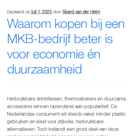
Glazen drinkfles
Geplaatst op
juli 1, 2025
door
Sjoerd van der Helm
Waarom kopen bij een
RVS drinkfles
MKB-bedrijf beter is
Broodtrommels & lunchboxen
voor economie én
Herbruikbare boterhamzakjes
duurzaamheid
Accessoires
Aanbiedingen
Herbruikbare drinkflessen, thermosbekers en duurzame
Waterfles bedrukken
accessoires winnen razendsnel aan populariteit. De
Nederlandse consument wil steeds vaker minder plastic
Reviews waterflessenwinkel.nl
gebruiken en kiest voor stijlvolle, herbruikbare
alternatieven. Toch belandt een groot deel van deze
Contact Waterflessenwinkel.nl