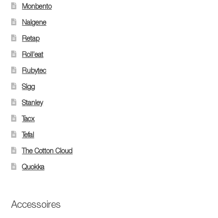
Monbento
Nalgene
Retap
Roll’eat
Rubytec
Sigg
Stanley
Tacx
Tefal
The Cotton Cloud
Quokka
Accessoires