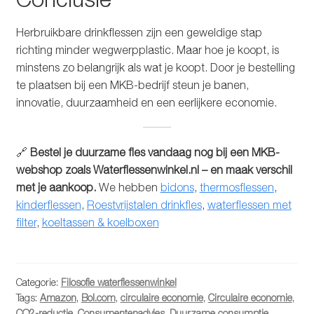
Herbruikbare drinkflessen zijn een geweldige stap
richting minder wegwerpplastic. Maar hoe je koopt, is
minstens zo belangrijk als wat je koopt. Door je bestelling
te plaatsen bij een MKB-bedrijf steun je banen,
innovatie, duurzaamheid en een eerlijkere economie.
🔗
Bestel je duurzame fles vandaag nog bij een MKB-
webshop zoals Waterflessenwinkel.nl – en maak verschil
met je aankoop.
We hebben
bidons
,
thermosflessen
,
kinderflessen
,
Roestvrijstalen drinkfles
,
waterflessen met
filter
,
koeltassen & koelboxen
Categorie:
Filosofie waterflessenwinkel
Tags:
Amazon
,
Bol.com
,
circulaire economie
,
Circulaire economie
,
CO2-reductie
,
Consumentenadvies
,
Duurzame consumptie
,