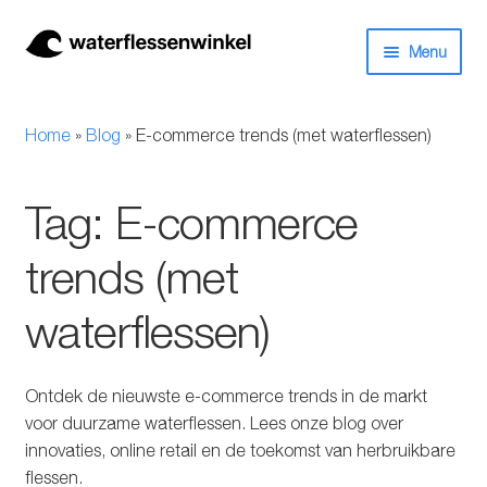
Ga
Ga
Menu
door
naar
naar
de
Herbruikbare waterflessen & drinkflessen
navigatie
inhoud
Home
»
Blog
»
E-commerce trends (met waterflessen)
Bidons
Tag:
E-commerce
Thermosfles
trends (met
Kinderflessen
waterflessen)
Drinkfles met rietje
Waterfles met filter
Ontdek de nieuwste e-commerce trends in de markt
voor duurzame waterflessen. Lees onze blog over
Aluminium drinkfles
innovaties, online retail en de toekomst van herbruikbare
flessen.