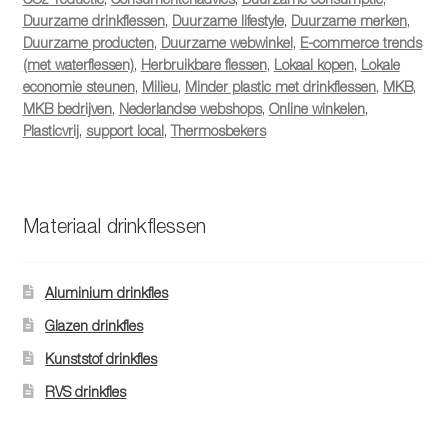
Duurzame drinkflessen
,
Duurzame lifestyle
,
Duurzame merken
,
Duurzame producten
,
Duurzame webwinkel
,
E-commerce trends
(met waterflessen)
,
Herbruikbare flessen
,
Lokaal kopen
,
Lokale
economie steunen
,
Milieu
,
Minder plastic met drinkflessen
,
MKB
,
MKB bedrijven
,
Nederlandse webshops
,
Online winkelen
,
Plasticvrij
,
support local
,
Thermosbekers
Materiaal drinkflessen
Aluminium drinkfles
Glazen drinkfles
Kunststof drinkfles
RVS drinkfles