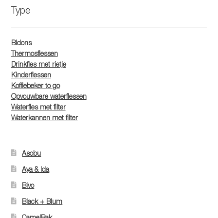
Type
Bidons
Thermosflessen
Drinkfles met rietje
Kinderflessen
Koffiebeker to go
Opvouwbare waterflessen
Waterfles met filter
Waterkannen met filter
Asobu
Aya & Ida
Bivo
Black + Blum
CamelBak