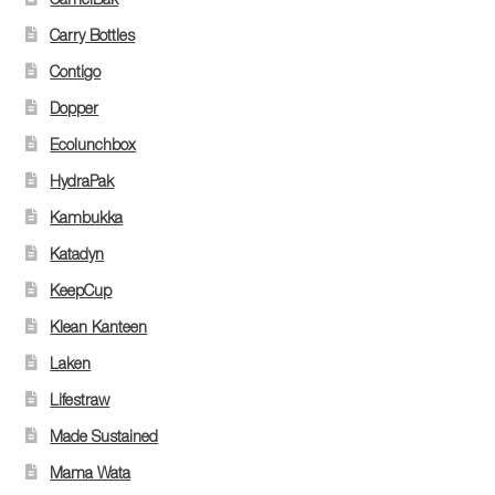
Carry Bottles
Contigo
Dopper
Ecolunchbox
HydraPak
Kambukka
Katadyn
KeepCup
Klean Kanteen
Laken
Lifestraw
Made Sustained
Mama Wata