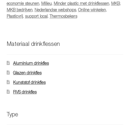
economie steunen
,
Milieu
,
Minder plastic met drinkflessen
,
MKB
,
MKB bedrijven
,
Nederlandse webshops
,
Online winkelen
,
Plasticvrij
,
support local
,
Thermosbekers
Materiaal drinkflessen
Aluminium drinkfles
Glazen drinkfles
Kunststof drinkfles
RVS drinkfles
Type