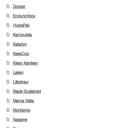
Dopper
Ecolunchbox
HydraPak
Kambukka
Katadyn
KeepCup
Klean Kanteen
Laken
Lifestraw
Made Sustained
Mama Wata
Monbento
Nalgene