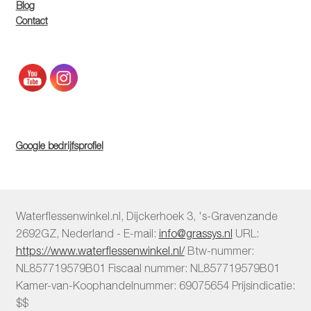
Blog
Contact
Google bedrijfsprofiel
Waterflessenwinkel.nl
,
Dijckerhoek 3
,
's-Gravenzande
2692GZ
,
Nederland
-
E-mail:
info@grassys.nl
URL:
https://www.waterflessenwinkel.nl/
Btw-nummer:
NL857719579B01
Fiscaal nummer:
NL857719579B01
Kamer-van-Koophandelnummer: 69075654
Prijsindicatie:
$$