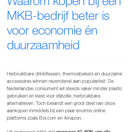
Waarom kopen bij een
Glazen drinkfles
MKB-bedrijf beter is
RVS drinkfles
voor economie én
Broodtrommels & lunchboxen
duurzaamheid
Herbruikbare boterhamzakjes
Accessoires
Herbruikbare drinkflessen, thermosbekers en duurzame
accessoires winnen razendsnel aan populariteit. De
Aanbiedingen
Nederlandse consument wil steeds vaker minder plastic
gebruiken en kiest voor stijlvolle, herbruikbare
Waterfles bedrukken
alternatieven. Toch belandt een groot deel van deze
aankopen inmiddels bij een paar enorme online
Reviews waterflessenwinkel.nl
platforms zoals Bol.com en Amazon.
Contact Waterflessenwinkel.nl