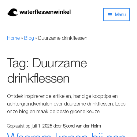
Ga
Ga
Menu
door
naar
naar
de
Herbruikbare waterflessen & drinkflessen
navigatie
inhoud
Home
»
Blog
»
Duurzame drinkflessen
Bidons
Tag:
Duurzame
Thermosfles
drinkflessen
Kinderflessen
Drinkfles met rietje
Ontdek inspirerende artikelen, handige kooptips en
achtergrondverhalen over duurzame drinkflessen. Lees
Waterfles met filter
onze blog en maak de beste groene keuze!
Geplaatst op
juli 1, 2025
door
Sjoerd van der Helm
Aluminium drinkfles