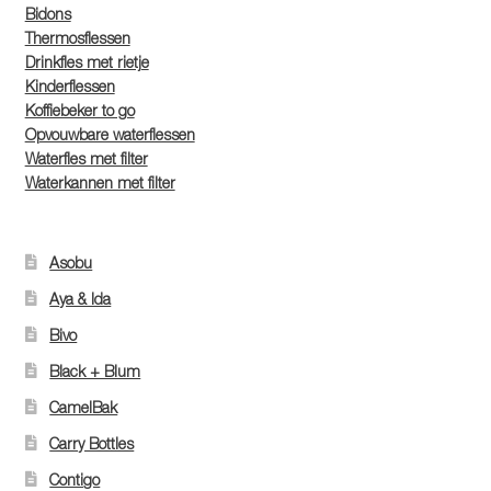
Bidons
Thermosflessen
Drinkfles met rietje
Kinderflessen
Koffiebeker to go
Opvouwbare waterflessen
Waterfles met filter
Waterkannen met filter
Asobu
Aya & Ida
Bivo
Black + Blum
CamelBak
Carry Bottles
Contigo