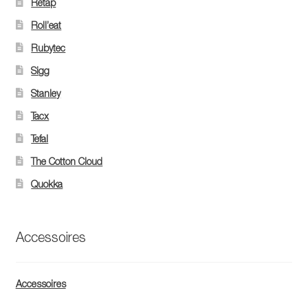
Retap
Roll’eat
Rubytec
Sigg
Stanley
Tacx
Tefal
The Cotton Cloud
Quokka
Accessoires
Accessoires