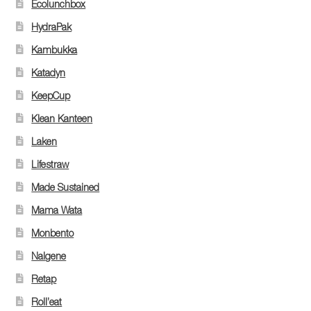
Ecolunchbox
HydraPak
Kambukka
Katadyn
KeepCup
Klean Kanteen
Laken
Lifestraw
Made Sustained
Mama Wata
Monbento
Nalgene
Retap
Roll’eat