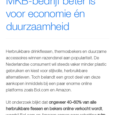
MKB-bedrijf beter is
Glazen drinkfles
voor economie én
RVS drinkfles
duurzaamheid
Broodtrommels & lunchboxen
Herbruikbare boterhamzakjes
Herbruikbare drinkflessen, thermosbekers en duurzame
accessoires winnen razendsnel aan populariteit. De
Accessoires
Nederlandse consument wil steeds vaker minder plastic
gebruiken en kiest voor stijlvolle, herbruikbare
Aanbiedingen
alternatieven. Toch belandt een groot deel van deze
aankopen inmiddels bij een paar enorme online
Waterfles bedrukken
platforms zoals Bol.com en Amazon.
Reviews waterflessenwinkel.nl
Uit onderzoek blijkt dat
ongeveer 40–60% van alle
herbruikbare flessen en bekers online verkocht wordt
,
Contact Waterflessenwinkel.nl