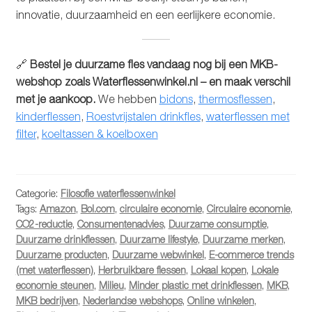
innovatie, duurzaamheid en een eerlijkere economie.
🔗
Bestel je duurzame fles vandaag nog bij een MKB-
webshop zoals Waterflessenwinkel.nl – en maak verschil
met je aankoop.
We hebben
bidons
,
thermosflessen
,
kinderflessen
,
Roestvrijstalen drinkfles
,
waterflessen met
filter
,
koeltassen & koelboxen
Categorie:
Filosofie waterflessenwinkel
Tags:
Amazon
,
Bol.com
,
circulaire economie
,
Circulaire economie
,
CO2-reductie
,
Consumentenadvies
,
Duurzame consumptie
,
Duurzame drinkflessen
,
Duurzame lifestyle
,
Duurzame merken
,
Duurzame producten
,
Duurzame webwinkel
,
E-commerce trends
(met waterflessen)
,
Herbruikbare flessen
,
Lokaal kopen
,
Lokale
economie steunen
,
Milieu
,
Minder plastic met drinkflessen
,
MKB
,
MKB bedrijven
,
Nederlandse webshops
,
Online winkelen
,