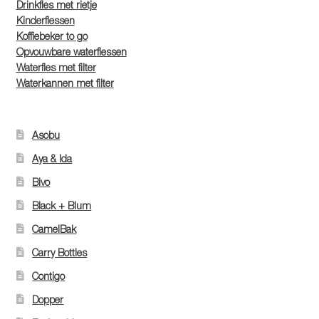
Drinkfles met rietje
Kinderflessen
Koffiebeker to go
Opvouwbare waterflessen
Waterfles met filter
Waterkannen met filter
Asobu
Aya & Ida
Bivo
Black + Blum
CamelBak
Carry Bottles
Contigo
Dopper