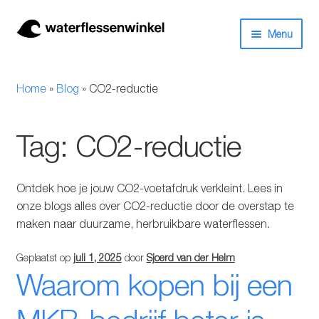
Ga
Ga
Menu
door
naar
naar
de
Herbruikbare waterflessen & drinkflessen
navigatie
inhoud
Home
»
Blog
»
CO2-reductie
Bidons
Tag:
CO2-reductie
Thermosfles
Kinderflessen
Ontdek hoe je jouw CO2-voetafdruk verkleint. Lees in
onze blogs alles over CO2-reductie door de overstap te
Drinkfles met rietje
maken naar duurzame, herbruikbare waterflessen.
Waterfles met filter
Geplaatst op
juli 1, 2025
door
Sjoerd van der Helm
Waarom kopen bij een
Aluminium drinkfles