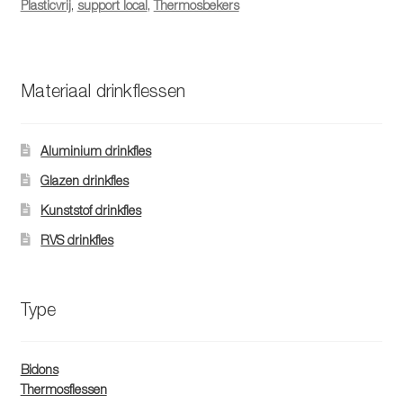
Plasticvrij
,
support local
,
Thermosbekers
Materiaal drinkflessen
Aluminium drinkfles
Glazen drinkfles
Kunststof drinkfles
RVS drinkfles
Type
Bidons
Thermosflessen