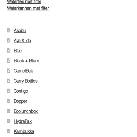
Waterfles met filter
Waterkannen met filter
Asobu
Aya & Ida
Bivo
Black + Blum
CamelBak
Carry Bottles
Contigo
Dopper
Ecolunchbox
HydraPak
Kambukka