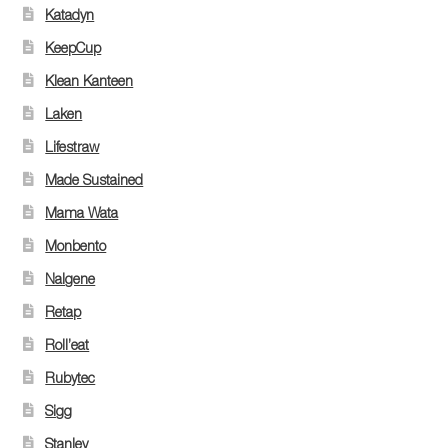
Katadyn
KeepCup
Klean Kanteen
Laken
Lifestraw
Made Sustained
Mama Wata
Monbento
Nalgene
Retap
Roll’eat
Rubytec
Sigg
Stanley