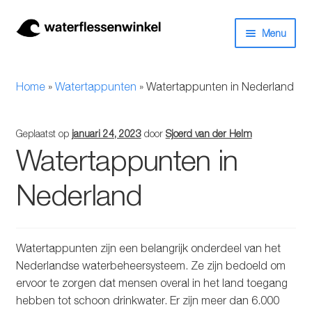
Ga
Ga
Menu
door
naar
naar
de
Herbruikbare waterflessen & drinkflessen
navigatie
inhoud
Home
»
Watertappunten
»
Watertappunten in Nederland
Bidons
Geplaatst op
januari 24, 2023
door
Sjoerd van der Helm
Thermosfles
Watertappunten in
Kinderflessen
Nederland
Drinkfles met rietje
Watertappunten zijn een belangrijk onderdeel van het
Waterfles met filter
Nederlandse waterbeheersysteem. Ze zijn bedoeld om
ervoor te zorgen dat mensen overal in het land toegang
Aluminium drinkfles
hebben tot schoon drinkwater. Er zijn meer dan 6.000