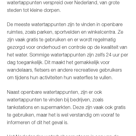
watertappunten verspreid over Nederland, van grote
Glazen drinkfles
steden tot kleine dorpen.
RVS drinkfles
De meeste watertappunten zijn te vinden in openbare
ruimtes, zoals parken, sportvelden en winkelcentra. Ze
Broodtrommels & lunchboxen
zijn vaak gratis te gebruiken en er wordt regelmatig
gezorgd voor onderhoud en controle op de kwaliteit van
Herbruikbare boterhamzakjes
het water. Sommige watertappunten zijn zelfs 24 uur per
dag toegankelijk. Dit maakt het gemakkelijk voor
Accessoires
wandelaars, fietsers en andere recreatieve gebruikers
om tijdens hun activiteiten hun waterfles te vullen.
Aanbiedingen
Naast openbare watertappunten, zijn er ook
watertappunten te vinden bij bedrijven, zoals
Waterfles bedrukken
tankstations en supermarkten. Deze zijn vaak ook gratis
te gebruiken, maar het is wel verstandig om vooraf te
Reviews waterflessenwinkel.nl
informeren of dit het geval is.
Contact Waterflessenwinkel.nl