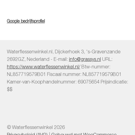
Google bedrijfsprofiel
Waterflessenwinkel.nl
,
Dijckerhoek 3
,
's-Gravenzande
2692GZ
,
Nederland
-
E-mail:
info@grassys.nl
URL:
https://www.waterflessenwinkel.nl/
Btw-nummer:
NL857719579B01
Fiscaal nummer:
NL857719579B01
Kamer-van-Koophandelnummer: 69075654
Prijsindicatie:
$$
© Waterflessenwinkel 2026
Privacybeleid (AVG)
Gebouwd met WooCommerce
.