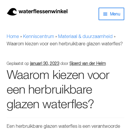
Ga
Ga
Menu
door
naar
naar
de
Herbruikbare waterflessen & drinkflessen
navigatie
inhoud
Home
»
Kenniscentrum
»
Materiaal & duurzaamheid
»
Bidons
Waarom kiezen voor een herbruikbare glazen waterfles?
Thermosfles
Geplaatst op
januari 30, 2023
door
Sjoerd van der Helm
Waarom kiezen voor
Kinderflessen
een herbruikbare
Drinkfles met rietje
glazen waterfles?
Waterfles met filter
Aluminium drinkfles
Een herbruikbare glazen waterfles is een verantwoorde