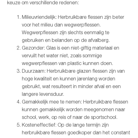
keuze om verschillende redenen:
Glazen drinkfles
Milieuvriendelijk: Herbruikbare flessen zijn beter
RVS drinkfles
voor het milieu dan wegwerpflessen.
Wegwerpflessen zijn slechts eenmalig te
Broodtrommels & lunchboxen
gebruiken en belanden op de afvalberg.
Gezonder: Glas is een niet-giftig materiaal en
Herbruikbare boterhamzakjes
vervuilt het water niet, zoals sommige
wegwerpflessen van plastic kunnen doen.
Accessoires
Duurzaam: Herbruikbare glazen flessen zijn van
hoge kwaliteit en kunnen jarenlang worden
gebruikt, wat resulteert in minder afval en een
Aanbiedingen
langere levensduur.
Gemakkelijk mee te nemen: Herbruikbare flessen
Waterfles bedrukken
kunnen gemakkelijk worden meegenomen naar
school, werk, op reis of naar de sportschool.
Reviews waterflessenwinkel.nl
Kosteneffectief: Op de lange termijn zijn
herbruikbare flessen goedkoper dan het constant
Contact Waterflessenwinkel.nl