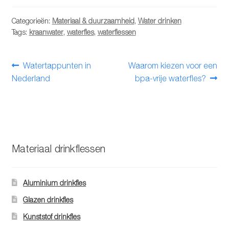
Categorieën:
Materiaal & duurzaamheid
,
Water drinken
Tags:
kraanwater
,
waterfles
,
waterflessen
Bericht
Vorig
Volgend
Watertappunten in
Waarom kiezen voor een
bericht:
bericht:
Nederland
bpa-vrije waterfles?
navigatie
Materiaal drinkflessen
Aluminium drinkfles
Glazen drinkfles
Kunststof drinkfles