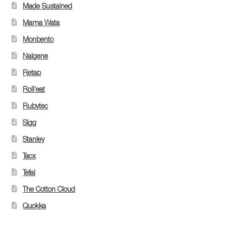
Made Sustained
Mama Wata
Monbento
Nalgene
Retap
Roll’eat
Rubytec
Sigg
Stanley
Tacx
Tefal
The Cotton Cloud
Quokka