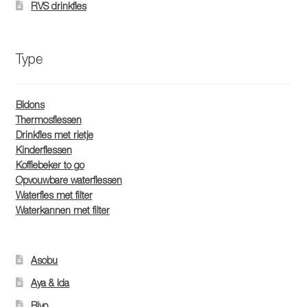
RVS drinkfles
Type
Bidons
Thermosflessen
Drinkfles met rietje
Kinderflessen
Koffiebeker to go
Opvouwbare waterflessen
Waterfles met filter
Waterkannen met filter
Asobu
Aya & Ida
Bivo