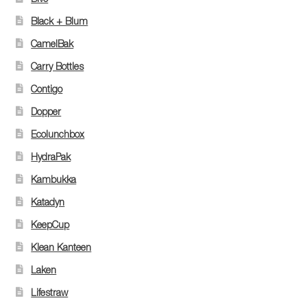
Black + Blum
CamelBak
Carry Bottles
Contigo
Dopper
Ecolunchbox
HydraPak
Kambukka
Katadyn
KeepCup
Klean Kanteen
Laken
Lifestraw