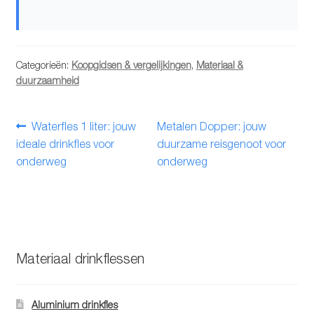
Categorieën:
Koopgidsen & vergelijkingen
,
Materiaal &
duurzaamheid
Bericht
Vorig
Volgend
Waterfles 1 liter: jouw
Metalen Dopper: jouw
bericht:
bericht:
ideale drinkfles voor
duurzame reisgenoot voor
navigatie
onderweg
onderweg
Materiaal drinkflessen
Aluminium drinkfles