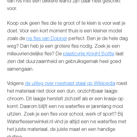
van rvs met een dikkere wand zijn daar heel geschikt
voor.
Koop ook geen fles die te groot of te klein is voor wat je
doet. Voor een kort moment thuis is een kleiner model
zoals de
rvs fles van Dopper
perfect. Ben je de hele dag
weg? Dan heb je een grotere fles nodig. Zoek je een
milieuvriendelijke fles? De
plasticvrije Knight Bottle
laat
zien dat duurzaamheid en gebruiksgemak heel goed
samengaan.
Volgens
de uitleg over roestvast staal op Wikipedia
roest
het materiaal niet door een dun, onzichtbaar laagje
chroom. Dit laagje herstelt zichzelf als er een krasje op
komt. Daarom blijft een rvs waterfles er jarenlang mooi
uitzien. Zoek je een fles voor school, werk of sport? Bij
Waterflessenwinkel.nl vind je altijd een rvs waterfles met
het juiste materiaal, de juiste maat en een handige
sluiting.