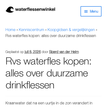
Ga
Ga
Menu
door
naar
naar
de
Herbruikbare waterflessen & drinkflessen
navigatie
inhoud
Home
»
Kenniscentrum
»
Koopgidsen & vergelijkingen
»
Bidons
Rvs waterfles kopen: alles over duurzame drinkflessen
Thermosfles
Geplaatst op
juli 8, 2026
door
Sjoerd van der Helm
Rvs waterfles kopen:
Kinderflessen
alles over duurzame
Drinkfles met rietje
drinkflessen
Waterfles met filter
Aluminium drinkfles
Kraanwater dat na een uurtje in de zon verandert in