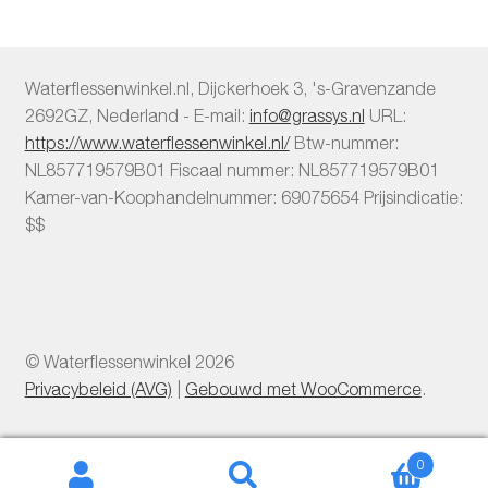
Waterflessenwinkel.nl
,
Dijckerhoek 3
,
's-Gravenzande
2692GZ
,
Nederland
-
E-mail:
info@grassys.nl
URL:
https://www.waterflessenwinkel.nl/
Btw-nummer:
NL857719579B01
Fiscaal nummer:
NL857719579B01
Kamer-van-Koophandelnummer: 69075654
Prijsindicatie:
$$
© Waterflessenwinkel 2026
Privacybeleid (AVG)
Gebouwd met WooCommerce
.
0