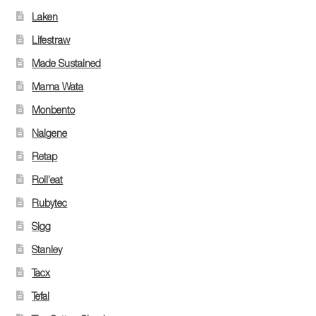
Laken
Lifestraw
Made Sustained
Mama Wata
Monbento
Nalgene
Retap
Roll’eat
Rubytec
Sigg
Stanley
Tacx
Tefal