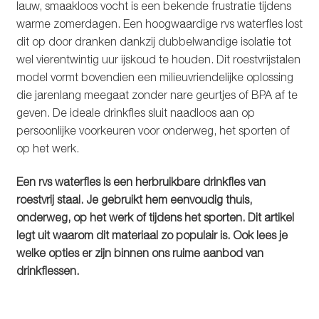
lauw, smaakloos vocht is een bekende frustratie tijdens
Glazen drinkfles
warme zomerdagen. Een hoogwaardige rvs waterfles lost
dit op door dranken dankzij dubbelwandige isolatie tot
RVS drinkfles
wel vierentwintig uur ijskoud te houden. Dit roestvrijstalen
model vormt bovendien een milieuvriendelijke oplossing
Broodtrommels & lunchboxen
die jarenlang meegaat zonder nare geurtjes of BPA af te
geven. De ideale drinkfles sluit naadloos aan op
Herbruikbare boterhamzakjes
persoonlijke voorkeuren voor onderweg, het sporten of
op het werk.
Accessoires
Een rvs waterfles is een herbruikbare drinkfles van
roestvrij staal. Je gebruikt hem eenvoudig thuis,
Aanbiedingen
onderweg, op het werk of tijdens het sporten. Dit artikel
legt uit waarom dit materiaal zo populair is. Ook lees je
Waterfles bedrukken
welke opties er zijn binnen ons ruime aanbod van
drinkflessen.
Reviews waterflessenwinkel.nl
Contact Waterflessenwinkel.nl