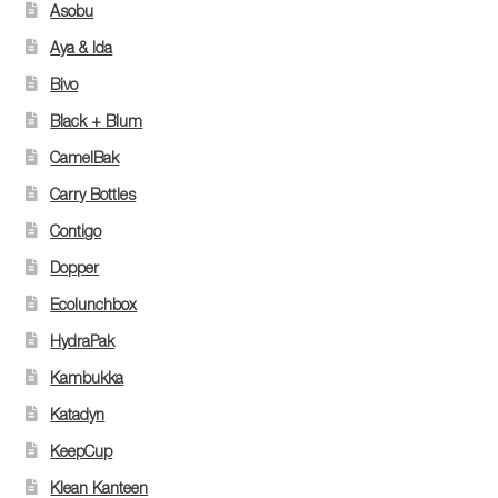
Asobu
Aya & Ida
Bivo
Black + Blum
CamelBak
Carry Bottles
Contigo
Dopper
Ecolunchbox
HydraPak
Kambukka
Katadyn
KeepCup
Klean Kanteen