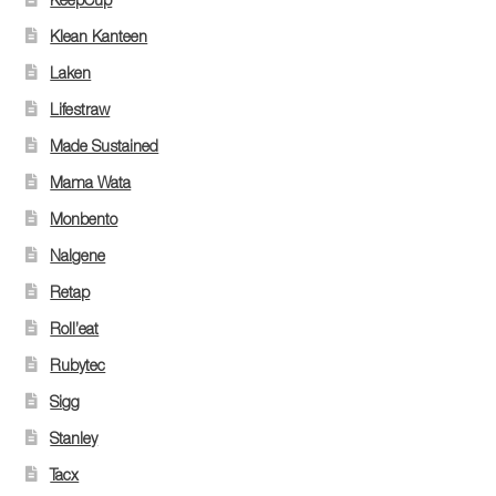
Klean Kanteen
Laken
Lifestraw
Made Sustained
Mama Wata
Monbento
Nalgene
Retap
Roll’eat
Rubytec
Sigg
Stanley
Tacx