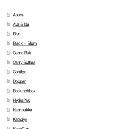
Asobu
Aya & Ida
Bivo
Black + Blum
CamelBak
Carry Bottles
Contigo
Dopper
Ecolunchbox
HydraPak
Kambukka
Katadyn
KeepCup