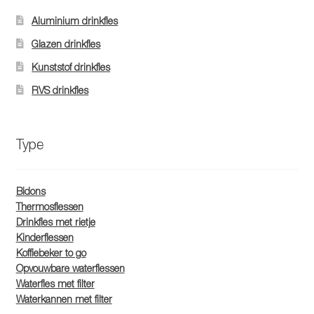
Aluminium drinkfles
Glazen drinkfles
Kunststof drinkfles
RVS drinkfles
Type
Bidons
Thermosflessen
Drinkfles met rietje
Kinderflessen
Koffiebeker to go
Opvouwbare waterflessen
Waterfles met filter
Waterkannen met filter