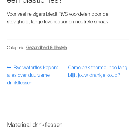
Voor veel reizigers biedt RVS voordelen door de
stevigheid, lange levensduur en neutrale smaak.
Categorie:
Gezondheid & lifestyle
Bericht
Vorig
Volgend
Rvs waterfles kopen:
Camelbak thermo: hoe lang
bericht:
bericht:
alles over duurzame
blijft jouw drankje koud?
navigatie
drinkflessen
Materiaal drinkflessen