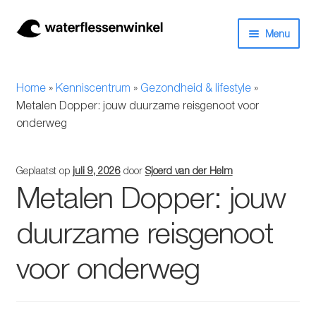
Ga
Ga
Menu
door
naar
naar
de
Herbruikbare waterflessen & drinkflessen
navigatie
inhoud
Home
»
Kenniscentrum
»
Gezondheid & lifestyle
»
Bidons
Metalen Dopper: jouw duurzame reisgenoot voor
onderweg
Thermosfles
Geplaatst op
juli 9, 2026
door
Sjoerd van der Helm
Kinderflessen
Metalen Dopper: jouw
Drinkfles met rietje
duurzame reisgenoot
Waterfles met filter
voor onderweg
Aluminium drinkfles