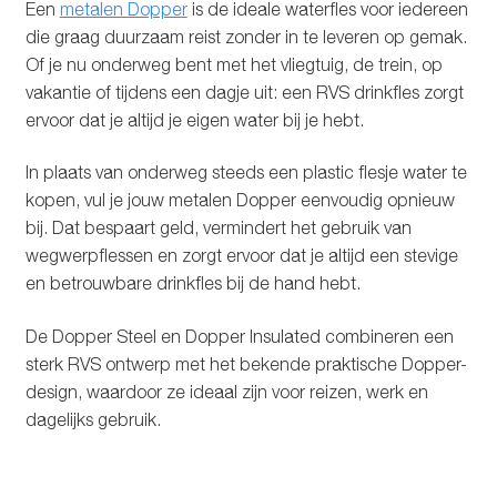
Een
metalen Dopper
is de ideale waterfles voor iedereen
Glazen drinkfles
die graag duurzaam reist zonder in te leveren op gemak.
Of je nu onderweg bent met het vliegtuig, de trein, op
RVS drinkfles
vakantie of tijdens een dagje uit: een RVS drinkfles zorgt
ervoor dat je altijd je eigen water bij je hebt.
Broodtrommels & lunchboxen
In plaats van onderweg steeds een plastic flesje water te
Herbruikbare boterhamzakjes
kopen, vul je jouw metalen Dopper eenvoudig opnieuw
bij. Dat bespaart geld, vermindert het gebruik van
Accessoires
wegwerpflessen en zorgt ervoor dat je altijd een stevige
en betrouwbare drinkfles bij de hand hebt.
Aanbiedingen
De Dopper Steel en Dopper Insulated combineren een
sterk RVS ontwerp met het bekende praktische Dopper-
Waterfles bedrukken
design, waardoor ze ideaal zijn voor reizen, werk en
dagelijks gebruik.
Reviews waterflessenwinkel.nl
Contact Waterflessenwinkel.nl