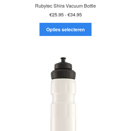
Rubytec Shira Vacuum Bottle
Prijsklasse:
€
25.95
-
€
34.95
€25.95
Dit
tot
Opties selecteren
product
€34.95
heeft
meerdere
variaties.
Deze
optie
kan
gekozen
worden
op
de
productpagina