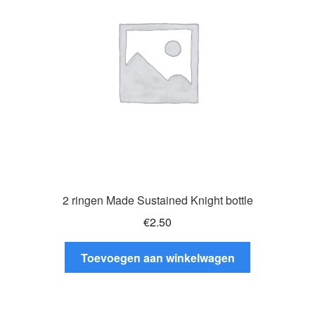
gekozen
worden
op
de
productpagina
2 ringen Made Sustained Knight bottle
€
2.50
Toevoegen aan winkelwagen