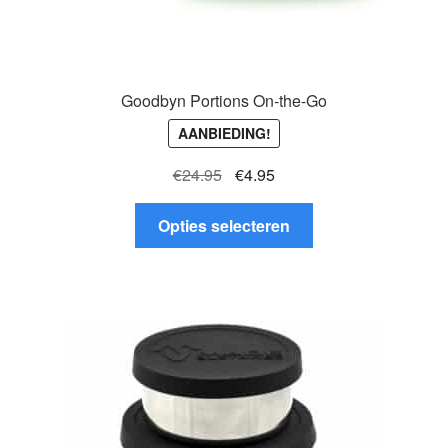
Goodbyn Portions On-the-Go
AANBIEDING!
Oorspronkelijke
Huidige
€
24.95
€
4.95
prijs
prijs
Dit
was:
is:
Opties selecteren
product
€24.95.
€4.95.
heeft
meerdere
variaties.
Deze
optie
kan
gekozen
worden