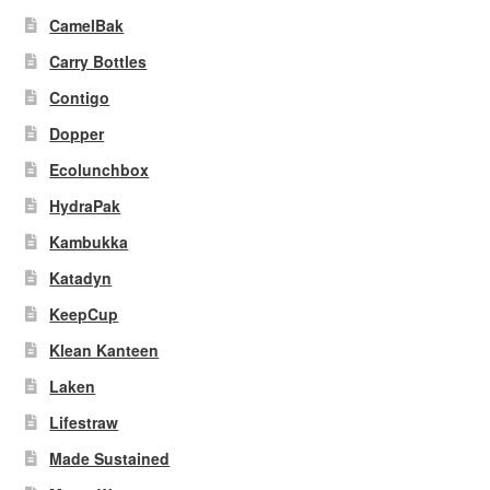
CamelBak
Carry Bottles
Contigo
Dopper
Ecolunchbox
HydraPak
Kambukka
Katadyn
KeepCup
Klean Kanteen
Laken
Lifestraw
Made Sustained