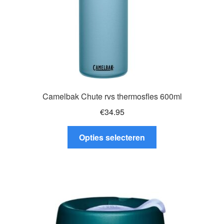
de
productpagina
Camelbak Chute rvs thermosfles 600ml
€
34.95
Dit
Opties selecteren
product
heeft
meerdere
variaties.
Deze
optie
kan