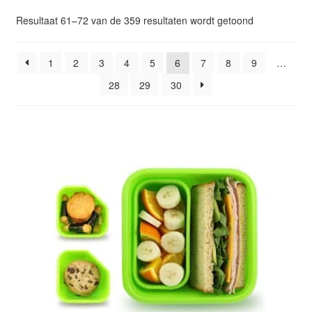
Glazen drinkfles
Gesorteerd
Resultaat 61–72 van de 359 resultaten wordt getoond
op
RVS drinkfles
populariteit
1
2
3
4
5
6
7
8
9
…
28
29
30
Broodtrommels & lunchboxen
Herbruikbare boterhamzakjes
Accessoires
Aanbiedingen
Waterfles bedrukken
Reviews waterflessenwinkel.nl
Contact Waterflessenwinkel.nl