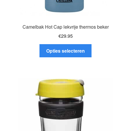
Camelbak Hot Cap lekvrije thermos beker
€
29.95
Dit
Opties selecteren
product
heeft
meerdere
variaties.
Deze
optie
kan
gekozen
worden
op
de