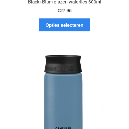
Black+Blum glazen waterfles 600ml
€
27.95
Dit
Opties selecteren
product
heeft
meerdere
variaties.
Deze
optie
kan
gekozen
worden
op
de
productpagina