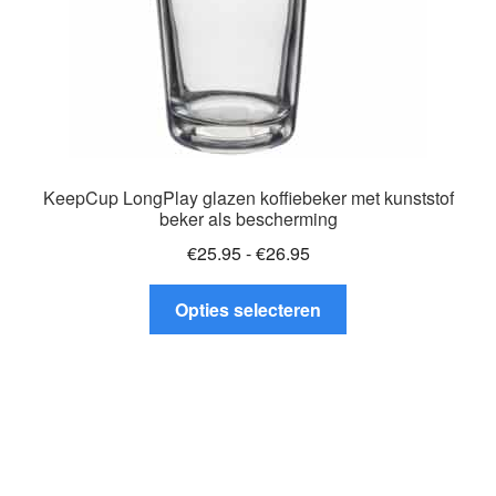
productpagina
KeepCup LongPlay glazen koffiebeker met kunststof
beker als bescherming
Prijsklasse:
€
25.95
-
€
26.95
€25.95
Dit
tot
Opties selecteren
product
€26.95
heeft
meerdere
variaties.
Deze
optie
kan