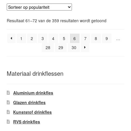
Gesorteerd
Resultaat 61–72 van de 359 resultaten wordt getoond
op
populariteit
1
2
3
4
5
6
7
8
9
…
28
29
30
Materiaal drinkflessen
Aluminium drinkfles
Glazen drinkfles
Kunststof drinkfles
RVS drinkfles