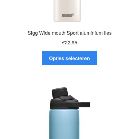
Sigg Wide mouth Sport aluminium fles
€
22.95
Dit
Opties selecteren
product
heeft
meerdere
variaties.
Deze
optie
kan
gekozen
worden
op