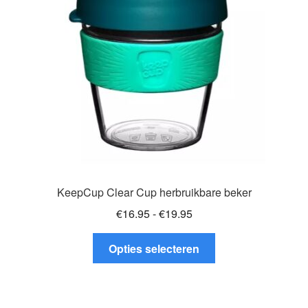
gekozen
worden
op
de
productpagina
KeepCup Clear Cup herbruikbare beker
Prijsklasse:
€
16.95
-
€
19.95
€16.95
Dit
tot
Opties selecteren
product
€19.95
heeft
meerdere