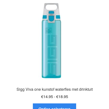
variaties.
Deze
optie
kan
gekozen
worden
op
de
productpagina
Sigg Viva one kunstof waterfles met drinktuit
Prijsklasse:
€
14.95
-
€
18.95
€14.95
Dit
tot
Opties selecteren