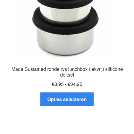
op
de
productpagina
Made Sustained ronde rvs lunchbox (lekvrij) sillicone
deksel
Prijsklasse:
€
8.95
-
€
34.95
€8.95
Dit
tot
Opties selecteren
product
€34.95
heeft
meerdere
variaties.
Deze