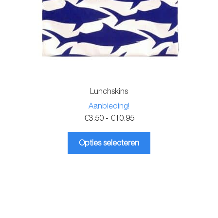
Lunchskins
Aanbieding!
Prijsklasse:
€
3.50
-
€
10.95
€3.50
Dit
tot
Opties selecteren
product
€10.95
heeft
meerdere
variaties.
Deze
optie