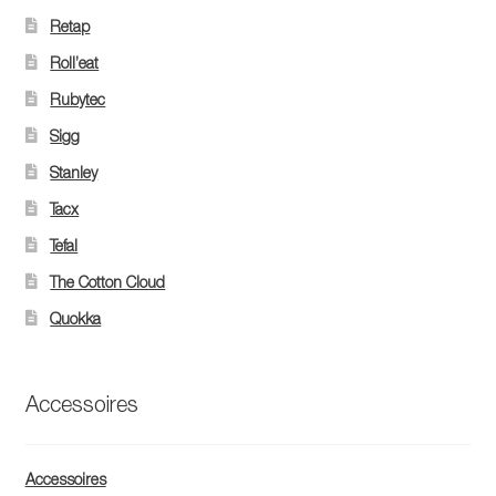
Retap
Roll’eat
Rubytec
Sigg
Stanley
Tacx
Tefal
The Cotton Cloud
Quokka
Accessoires
Accessoires