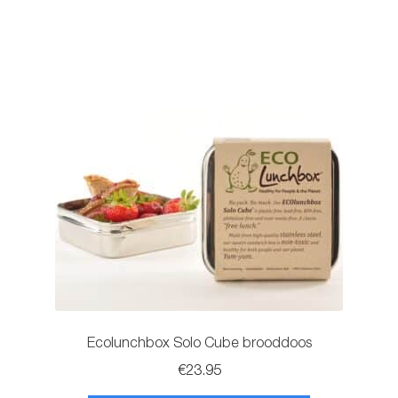
variaties.
Deze
optie
kan
gekozen
worden
op
de
productpagina
Ecolunchbox Solo Cube brooddoos
€
23.95