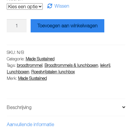
Wissen
Made
Toevoegen aan winkelwagen
Sustained
ronde
rvs
lunchbox
SKU:
N/B
Categorie:
Made Sustained
(lekvrij)
Tags:
broodtrommel
,
Broodtrommels & lunchboxen
,
lekvrij
,
sillicone
Lunchboxen
,
Roestvrijstalen lunchbox
deksel
Merk:
Made Sustained
aantal
Beschrijving
Aanvullende informatie