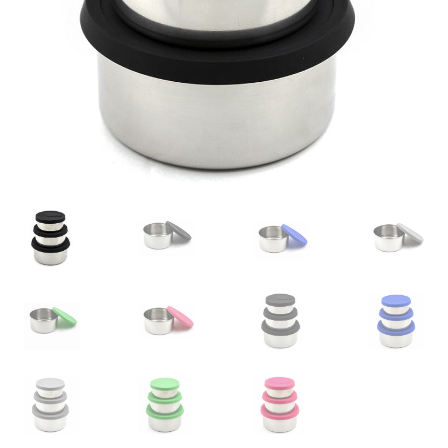
Glazen drinkfles
RVS drinkfles
Broodtrommels & lunchboxen
Herbruikbare boterhamzakjes
Accessoires
Aanbiedingen
Waterfles bedrukken
Reviews waterflessenwinkel.nl
Contact Waterflessenwinkel.nl