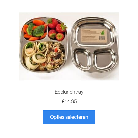
kan
gekozen
worden
op
de
productpagina
Ecolunchtray
€
14.95
Dit
Opties selecteren
product
heeft
meerdere