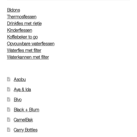
Bidons
Thermosflessen
Drinkfles met rietje
Kinderflessen
Koffiebeker to go
Opvouwbare waterflessen
Waterfles met filter
Waterkannen met filter
Asobu
Aya & Ida
Bivo
Black + Blum
CamelBak
Carry Bottles