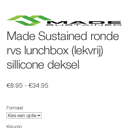
Made Sustained ronde
rvs lunchbox (lekvrij)
sillicone deksel
Prijsklasse:
€
8.95
-
€
34.95
€8.95
tot
Formaat
€34.95
Kleuren