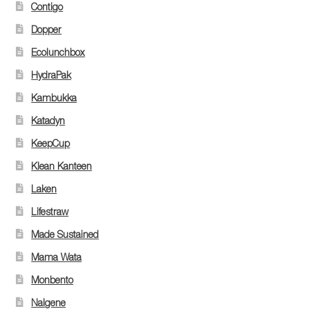
Contigo
Dopper
Ecolunchbox
HydraPak
Kambukka
Katadyn
KeepCup
Klean Kanteen
Laken
Lifestraw
Made Sustained
Mama Wata
Monbento
Nalgene