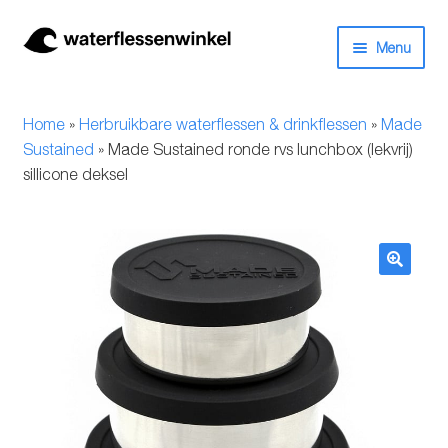
Ga
Ga
Menu
door
naar
naar
de
Herbruikbare waterflessen & drinkflessen
navigatie
inhoud
Home
»
Herbruikbare waterflessen & drinkflessen
»
Made
Bidons
Sustained
»
Made Sustained ronde rvs lunchbox (lekvrij)
sillicone deksel
Thermosfles
Kinderflessen
🔍
Drinkfles met rietje
Waterfles met filter
Aluminium drinkfles