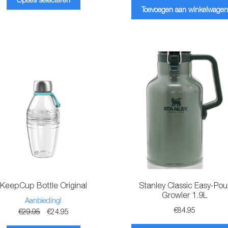
product
€168.00
Toevoegen aan winkelwagen
heeft
meerdere
variaties.
Deze
optie
kan
gekozen
worden
op
de
productpagina
KeepCup Bottle Original
Stanley Classic Easy-Pou
Growler 1.9L
Aanbieding!
€
84.95
Oorspronkelijke
Huidige
€
29.95
€
24.95
prijs
prijs