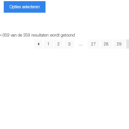
Dit
tot
Opties selecteren
product
€10.95
heeft
meerdere
variaties.
Gesorteerd
9–359 van de 359 resultaten wordt getoond
Deze
op
optie
1
2
3
…
27
28
29
populariteit
kan
gekozen
worden
op
de
productpagina