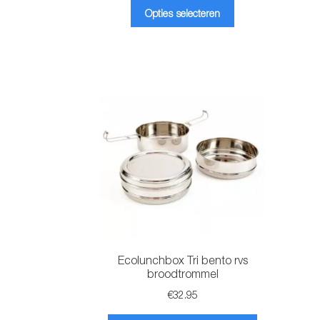
Dit
Opties selecteren
product
heeft
meerdere
variaties.
Deze
optie
kan
gekozen
worden
op
de
productpagina
Ecolunchbox Tri bento rvs
broodtrommel
€
32.95