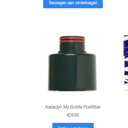
was:
is:
Toevoegen aan winkelwagen
€24.95.
€19.95.
Katadyn My Bottle Postfilter
€
29.95
Dit