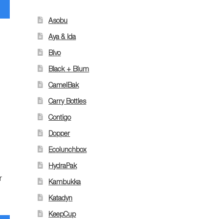
Asobu
Aya & Ida
Bivo
Black + Blum
CamelBak
Carry Bottles
Contigo
Dopper
Ecolunchbox
HydraPak
r
Kambukka
Katadyn
KeepCup