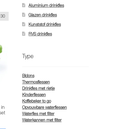
Aluminium drinkfles
Glazen drinkfles
30
Kunststof drinkfles
RVS drinkfles
Type
Bidons
Thermosflessen
Drinkfles met rietje
Kinderflessen
Koffiebeker to go
 in
Opvouwbare waterflessen
set
Waterfles met filter
Waterkannen met filter