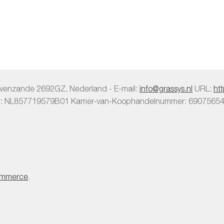
avenzande
2692GZ
,
Nederland
-
E-mail:
info@grassys.nl
URL:
ht
r:
NL857719579B01
Kamer-van-Koophandelnummer: 6907565
mmerce
.