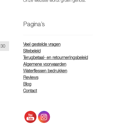
Onze website wordt groen gehost.
Pagina’s
Veel gestelde vragen
30
Sitebeleid
Terugbetaal- en retourneringsbeleid
Algemene voorwaarden
Waterflessen bedrukken
Reviews
Blog
Contact