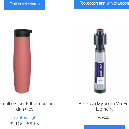
Dit
was:
is:
Toevoegen aan winkelwagen
Opties selecteren
product
€29.95.
€24.95.
heeft
meerdere
variaties.
Deze
optie
kan
gekozen
worden
op
de
productpagina
amelbak Beck thermosfles
Katadyn MyBottle ViruPu
drinkfles
Element
Aanbieding!
€
59.95
Prijsklasse:
€
24.95
-
€
29.95
Di