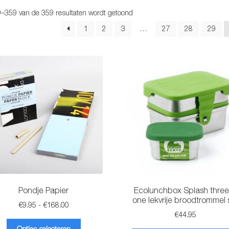
Gesorteerd
9–359 van de 359 resultaten wordt getoond
op
1
2
3
…
27
28
29
populariteit
Pondje Papier
Ecolunchbox Splash three
one lekvrije broodtrommel 
Prijsklasse:
€
9.95
-
€
168.00
€
44.95
€9.95
Dit
tot
Opties selecteren