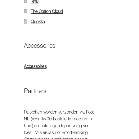
Tefal
oduct
The Cotton Cloud
eft
eerdere
Quokka
riaties.
eze
tie
Accessoires
an
ekozen
orden
Accessoires
p
e
oductpagina
Partners
Pakketten worden verzonden via Post
NL (voor 15.00 besteld is morgen in
huis) en betalingen lopen veilig via
Ideal, MisterCash of SofortBanking