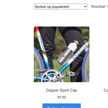
Resultaat 
Dopper Sport Cap
Ca
€
5.50
Dit