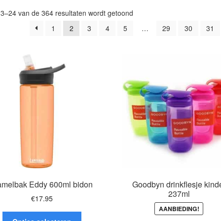
Gesorteerd
13–24 van de 364 resultaten wordt getoond
op
1
2
3
4
5
…
29
30
31
populariteit
melbak Eddy 600ml bidon
Goodbyn drinkflesje kind
237ml
€
17.95
AANBIEDING!
Dit