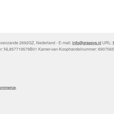
ravenzande
2692GZ
,
Nederland
-
E-mail:
info@grassys.nl
URL:
r:
NL857719579B01
Kamer-van-Koophandelnummer: 690756
ommerce
.