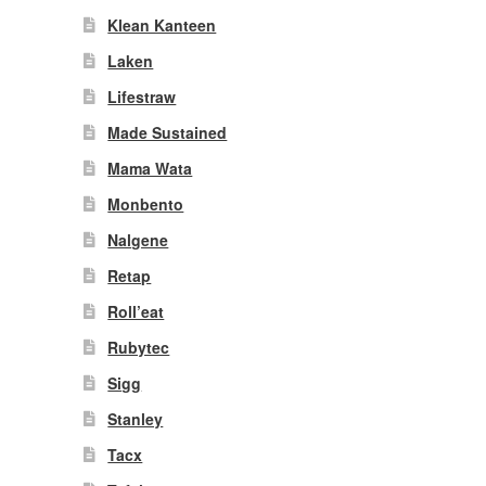
it
Klean Kanteen
product
Laken
eeft
meerdere
Lifestraw
ariaties.
Made Sustained
Deze
ptie
Mama Wata
kan
Monbento
gekozen
worden
Nalgene
op
Retap
de
productpagina
Roll’eat
Rubytec
Sigg
Stanley
Tacx