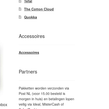
Tefal
it
The Cotton Cloud
product
Quokka
eeft
meerdere
ariaties.
Accessoires
Deze
ptie
kan
gekozen
Accessoires
worden
op
de
Partners
productpagina
Pakketten worden verzonden via
Post NL (voor 15.00 besteld is
morgen in huis) en betalingen lopen
veilig via Ideal, MisterCash of
hbox