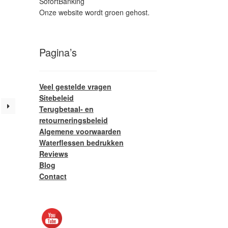
SofortBanking
Onze website wordt groen gehost.
it
product
eeft
Pagina’s
meerdere
ariaties.
Deze
Veel gestelde vragen
ptie
Sitebeleid
kan
Terugbetaal- en
gekozen
retourneringsbeleid
worden
Algemene voorwaarden
op
Waterflessen bedrukken
de
Reviews
productpagina
Blog
Contact