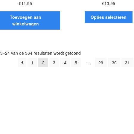
€
11.95
€
13.95
D
Toevoegen aan
Opties selecteren
winkelwagen
h
v
Gesorteerd
13–24 van de 364 resultaten wordt getoond
o
op
1
2
3
4
5
…
29
30
31
populariteit