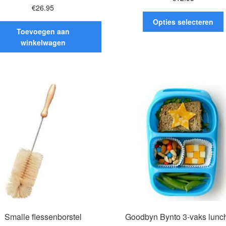
€
26.95
D
Opties selecteren
Toevoegen aan
h
winkelwagen
v
o
Smalle flessenborstel
Goodbyn Bynto 3-vaks lunc