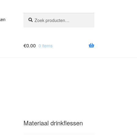
Zoeken
Zoeken
ken
naar:
€
0.00
0 items
Materiaal drinkflessen