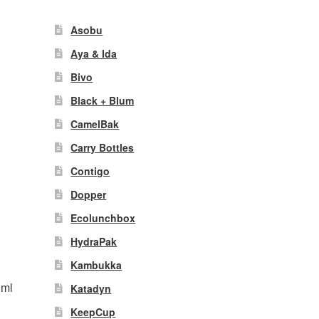
ke
e
Asobu
it
product
Aya & Ida
eeft
Bivo
meerdere
ariaties.
Black + Blum
Deze
CamelBak
ptie
kan
Carry Bottles
gekozen
Contigo
worden
op
Dopper
de
Ecolunchbox
productpagina
HydraPak
Kambukka
0ml
Katadyn
KeepCup