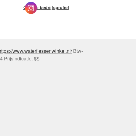
Google bedrijfsprofiel
https://www.waterflessenwinkel.nl/
Btw-
54
Prijsindicatie: $$