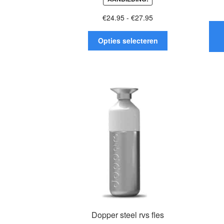
Prijsklasse:
€
24.95
-
€
27.95
€24.95
Dit
tot
Opties selecteren
product
€27.95
heeft
meerdere
variaties.
Deze
optie
kan
gekozen
worden
op
de
productpagina
Dopper steel rvs fles