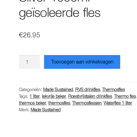
geïsoleerde fles
€
26.95
Made
Toevoegen aan winkelwagen
Sustained
Big
Silver
1000ml
Categorieën:
Made Sustained
,
RVS drinkfles
,
Thermosfles
Tags:
1 liter
,
lekvrije beker
,
Roestvrijstalen drinkfles
,
Thermo fles
,
geïsoleerde
thermos beker
,
thermosfles
,
Thermosflessen
,
Waterfles 1 liter
fles
Merk:
Made Sustained
aantal