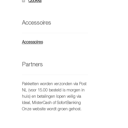
Quokka
Accessoires
t
oduct
eft
eerdere
Accessoires
riaties.
eze
tie
Partners
an
ekozen
orden
Pakketten worden verzonden via Post
p
NL (voor 15.00 besteld is morgen in
e
huis) en betalingen lopen veilig via
oductpagina
Ideal, MisterCash of SofortBanking
Onze website wordt groen gehost.