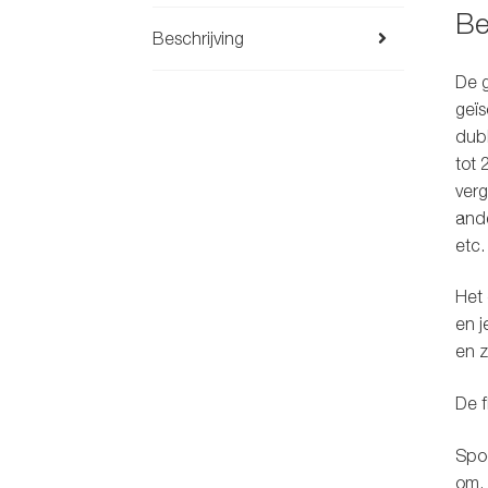
Be
Beschrijving
De g
geïs
dubb
tot 
verg
ande
etc.
Het 
en j
en z
De f
Spoe
om. 