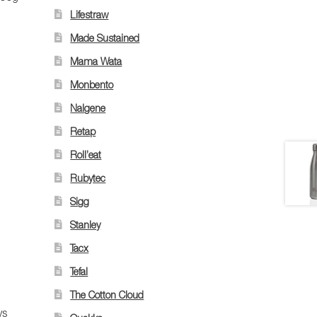
Lifestraw
Made Sustained
Mama Wata
Monbento
Nalgene
Retap
Roll’eat
Rubytec
Sigg
Stanley
Tacx
Tefal
The Cotton Cloud
vs