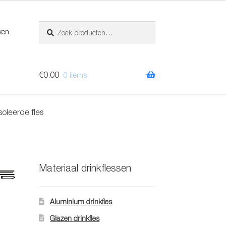
Zoeken
Zoeken
ken
naar:
€
0.00
0 items
oleerde fles
Materiaal drinkflessen
Aluminium drinkfles
Glazen drinkfles