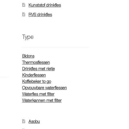
Kunststof drinkfles
RVS drinkfles
Type
Bidons
Thermosflessen
Drinkfles met rietje
Kinderflessen
Koffiebeker to go
Opvouwbare waterflessen
Waterfles met filter
Waterkannen met filter
Asobu