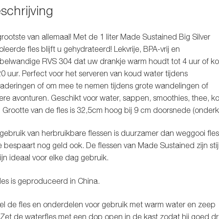
schrijving
rootste van allemaal! Met de 1 liter Made Sustained Big Silver
oleerde fles blijft u gehydrateerd! Lekvrije, BPA-vrij en
elwandige RVS 304 dat uw drankje warm houdt tot 4 uur of ko
20 uur. Perfect voor het serveren van koud water tijdens
aderingen of om mee te nemen tijdens grote wandelingen of
re avonturen. Geschikt voor water, sappen, smoothies, thee, ko
 Grootte van de fles is 32,5cm hoog bij 9 cm doorsnede (onderk
gebruik van herbruikbare flessen is duurzamer dan weggooi fle
e bespaart nog geld ook. De flessen van Made Sustained zijn stijl
ijn ideaal voor elke dag gebruik.
les is geproduceerd in China.
l de fles en onderdelen voor gebruik met warm water en zeep
Zet de waterfles met een dop open in de kast zodat hij goed d