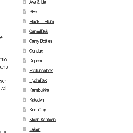
Aya & Ida
Bivo
Black + Blum
CamelBak
el
Carry Bottles
Contigo
ffie
Dopper
ant)
Ecolunchbox
HydraPak
ssen
vol
Kambukka
Katadyn
KeepCup
Klean Kanteen
Laken
roog