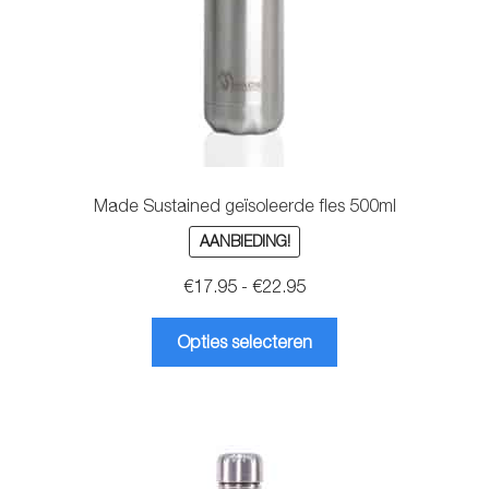
Made Sustained geïsoleerde fles 500ml
AANBIEDING!
Prijsklasse:
€
17.95
-
€
22.95
€17.95
Dit
tot
Opties selecteren
product
€22.95
heeft
meerdere
variaties.
Deze