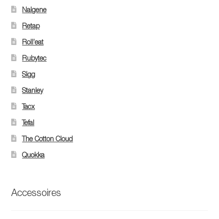
Nalgene
Retap
Roll’eat
Rubytec
Sigg
Stanley
Tacx
Tefal
The Cotton Cloud
Quokka
Accessoires