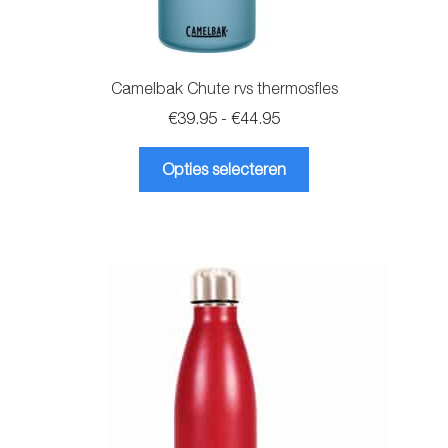
Camelbak Chute rvs thermosfles
Prijsklasse:
€
39.95
-
€
44.95
€39.95
Dit
tot
Opties selecteren
product
€44.95
heeft
meerdere
variaties.
Deze
optie
kan
gekozen
worden
op
de