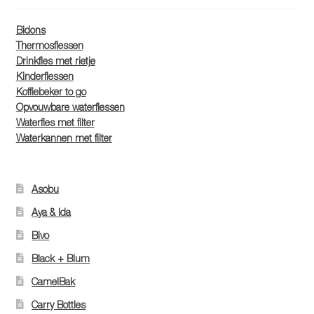
Bidons
Thermosflessen
Drinkfles met rietje
Kinderflessen
Koffiebeker to go
Opvouwbare waterflessen
Waterfles met filter
Waterkannen met filter
Asobu
Aya & Ida
Bivo
Black + Blum
CamelBak
Carry Bottles