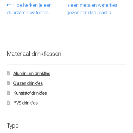
Bericht
Vorig
Volgend
Hoe herken je een
Is een metalen waterfles
bericht:
bericht:
duurzame waterfles
gezonder dan plastic
navigatie
Materiaal drinkflessen
Aluminium drinkfles
Glazen drinkfles
Kunststof drinkfles
RVS drinkfles
Type