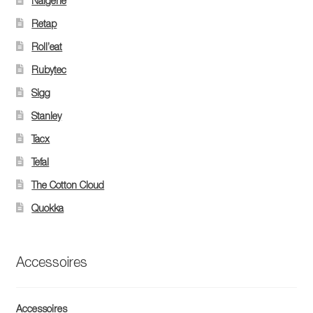
Nalgene
Retap
Roll’eat
Rubytec
Sigg
Stanley
Tacx
Tefal
The Cotton Cloud
Quokka
Accessoires
Accessoires