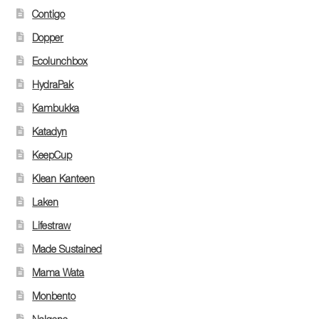
Contigo
Dopper
Ecolunchbox
HydraPak
Kambukka
Katadyn
KeepCup
Klean Kanteen
Laken
Lifestraw
Made Sustained
Mama Wata
Monbento