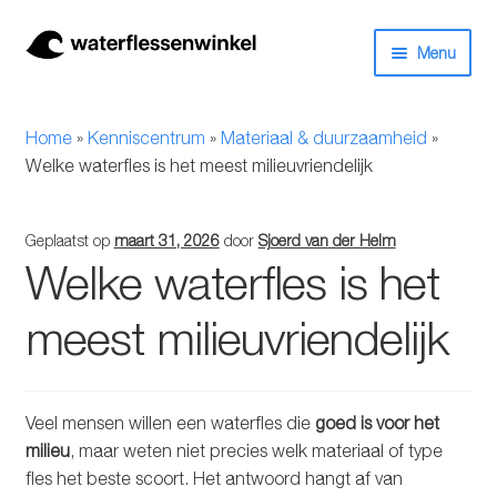
Ga
Ga
Menu
door
naar
naar
de
Herbruikbare waterflessen & drinkflessen
navigatie
inhoud
Home
»
Kenniscentrum
»
Materiaal & duurzaamheid
»
Bidons
Welke waterfles is het meest milieuvriendelijk
Thermosfles
Geplaatst op
maart 31, 2026
door
Sjoerd van der Helm
Welke waterfles is het
Kinderflessen
meest milieuvriendelijk
Drinkfles met rietje
Waterfles met filter
Veel mensen willen een waterfles die
goed is voor het
milieu
, maar weten niet precies welk materiaal of type
Aluminium drinkfles
fles het beste scoort. Het antwoord hangt af van