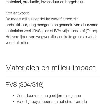
materiaal, productie, levensduur en hergebruik
.
Glazen drinkfles
Kort antwoord
RVS drinkfles
De meest milieuvriendelijke waterflessen zijn
herbruikbaar, lang meegaan en gemaakt van duurzame
Broodtrommels & lunchboxen
materialen
zoals RVS, glas of BPA-vrije kunststof (Tritan).
Het vermijden van wegwerpflessen is de grootste winst
Herbruikbare boterhamzakjes
voor het milieu.
Accessoires
Materialen en milieu-impact
Aanbiedingen
Waterfles bedrukken
RVS (304/316)
Reviews waterflessenwinkel.nl
Zeer duurzaam en gaat jarenlang mee
Volledig recyclebaar aan het einde van de
Contact Waterflessenwinkel.nl