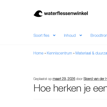
Ga
Ga
door
naar
naar
de
navigatie
inhoud
Soort fles
Inhoud
Broodtro
Home
»
Kenniscentrum
»
Materiaal & duurz
Geplaatst op
maart 29, 2026
door
Sjoerd van der 
Hoe herken je ee