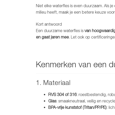
Niet elke waterfles is even duurzaam. Als je 
milieu heeft, maak je een betere keuze voor
Kort antwoord
Een duurzame waterfles is
van hoogwaardig 
en gaat jaren mee
. Let ook op certificering
Kenmerken van een d
1. Materiaal
RVS 304 of 316
: roestbestendig, rob
Glas
: smaakneutraal, veilig en recy
BPA-vrije kunststof (Tritan/PP/PE)
: li