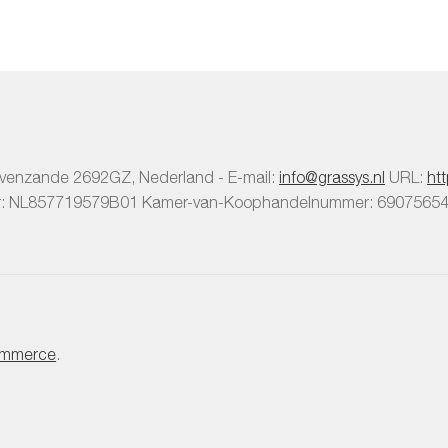
avenzande
2692GZ
,
Nederland
-
E-mail:
info@grassys.nl
URL:
ht
r:
NL857719579B01
Kamer-van-Koophandelnummer: 6907565
mmerce
.