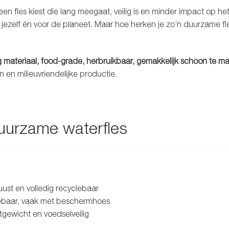
een fles kiest die lang meegaat, veilig is en minder impact op he
 jezelf én voor de planeet. Maar hoe herken je zo’n duurzame fl
materiaal, food-grade, herbruikbaar, gemakkelijk schoon te m
en en milieuvriendelijke productie.
uurzame waterfles
uust en volledig recyclebaar
clebaar, vaak met beschermhoes
chtgewicht en voedselveilig