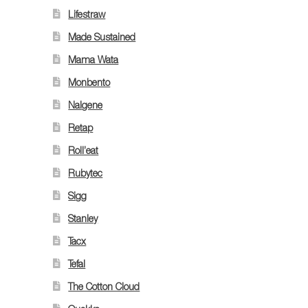
Lifestraw
Made Sustained
Mama Wata
Monbento
Nalgene
Retap
Roll’eat
Rubytec
Sigg
Stanley
Tacx
Tefal
The Cotton Cloud