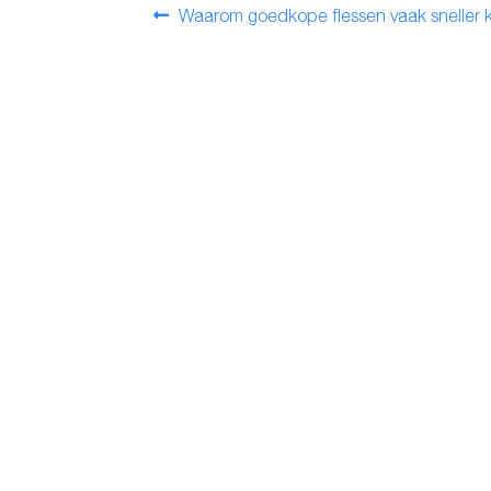
Bericht
Vorig
Waarom goedkope flessen vaak sneller 
bericht:
navigatie