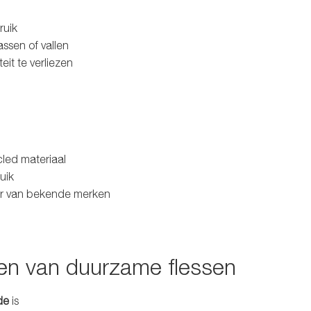
ruik
ssen of vallen
it te verliezen
led materiaal
uik
eur van bekende merken
nen van duurzame flessen
de
is