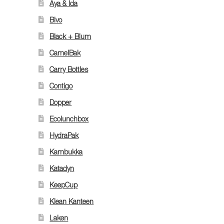
Aya & Ida
Bivo
Black + Blum
CamelBak
Carry Bottles
Contigo
Dopper
Ecolunchbox
HydraPak
Kambukka
Katadyn
KeepCup
Klean Kanteen
Laken