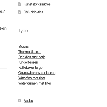
Kunststof drinkfles
t
es?
RVS drinkfles
aken
Type
Bidons
Thermosflessen
Drinkfles met rietje
Kinderflessen
Koffiebeker to go
Opvouwbare waterflessen
Waterfles met filter
Waterkannen met filter
Asobu