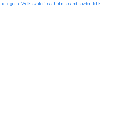
Volgend
kapot gaan
Welke waterfles is het meest milieuvriendelijk
bericht: