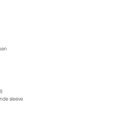
ken
l)
ende sleeve