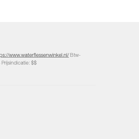
tps://www.waterflessenwinkel.nl/
Btw-
4
Prijsindicatie: $$