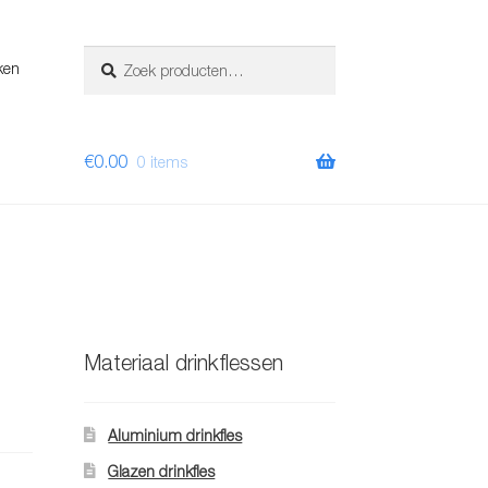
Zoeken
Zoeken
ken
naar:
€
0.00
0 items
Materiaal drinkflessen
Aluminium drinkfles
Glazen drinkfles