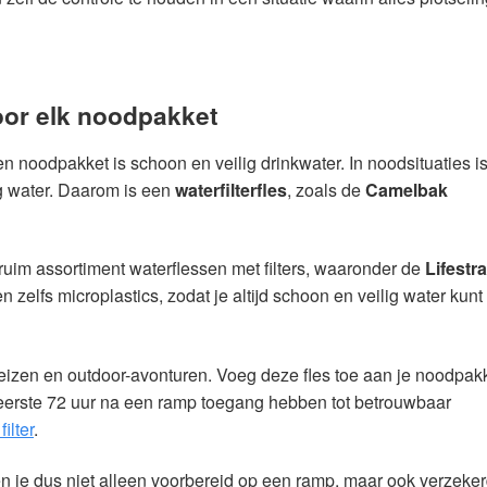
voor elk noodpakket
 noodpakket is schoon en veilig drinkwater. In noodsituaties is
lig water. Daarom is een
waterfilterfles
, zoals de
Camelbak
im assortiment waterflessen met filters, waaronder de
Lifestr
n zelfs microplastics, zodat je altijd schoon en veilig water kunt
reizen en outdoor-avonturen. Voeg deze fles toe aan je noodpakk
de eerste 72 uur na een ramp toegang hebben tot betrouwbaar
ilter
.
ben je dus niet alleen voorbereid op een ramp, maar ook verzeke