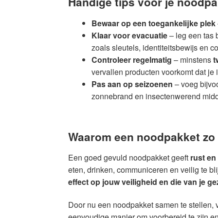
Handige tips voor je noodp
Bewaar op een toegankelijke plek
Klaar voor evacuatie
– leg een tas 
zoals sleutels, identiteitsbewijs en c
Controleer regelmatig
– minstens
t
vervallen producten voorkomt dat je i
Pas aan op seizoenen
– voeg bijvo
zonnebrand en insectenwerend midde
Waarom een noodpakket zo b
Een goed gevuld noodpakket geeft
rust en
eten, drinken, communiceren en veilig te bli
effect op jouw veiligheid en die van je ge
Door nu een noodpakket samen te stellen, v
eenvoudige manier om voorbereid te zijn en 