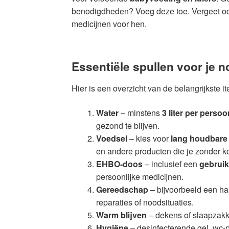
benodigdheden? Voeg deze toe. Vergeet o
medicijnen voor hen.
Essentiële spullen voor je 
Hier is een overzicht van de belangrijkste i
Water
– minstens
3 liter per perso
gezond te blijven.
Voedsel
– kies voor
lang houdbare
en andere producten die je zonder k
EHBO-doos
– inclusief een
gebruik
persoonlijke medicijnen.
Gereedschap
– bijvoorbeeld een ha
reparaties of noodsituaties.
Warm blijven
– dekens of slaapzakke
Hygiëne
– desinfecterende gel, wc-