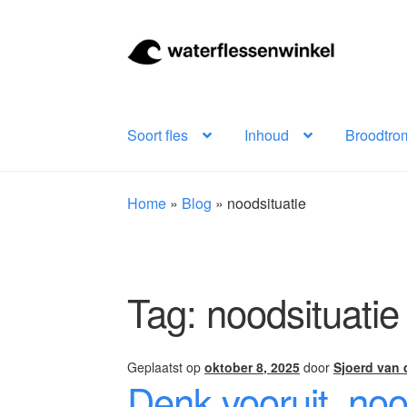
Ga
Ga
door
naar
naar
de
navigatie
inhoud
Soort fles
Inhoud
Broodtro
Home
»
Blog
»
noodsituatie
Tag:
noodsituatie
Geplaatst op
oktober 8, 2025
door
Sjoerd van 
Denk vooruit, no