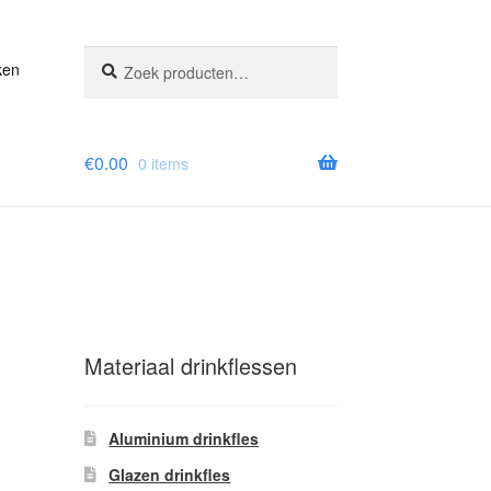
Zoeken
Zoeken
ken
naar:
€
0.00
0 items
Materiaal drinkflessen
Aluminium drinkfles
Glazen drinkfles