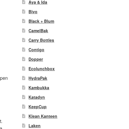
Aya & Ida
Bivo
Black + Blum
CamelBak
Carry Bottles
Contigo
Dopper
Ecolunchbox
epen
HydraPak
Kambukka
Katadyn
KeepCup
Klean Kanteen
t.
Laken
ta