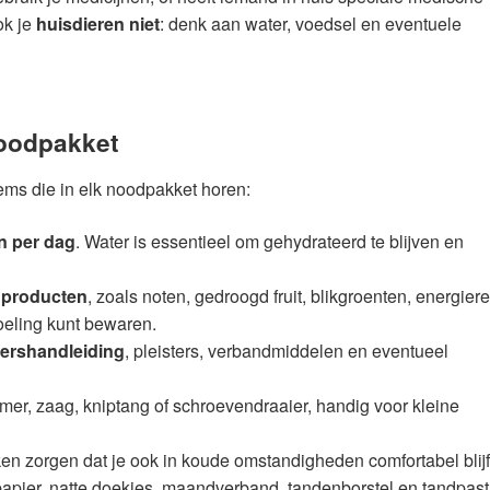
ok je
huisdieren niet
: denk aan water, voedsel en eventuele
noodpakket
tems die in elk noodpakket horen:
on per dag
. Water is essentieel om gehydrateerd te blijven en
 producten
, zoals noten, gedroogd fruit, blikgroenten, energier
oeling kunt bewaren.
ershandleiding
, pleisters, verbandmiddelen en eventueel
mer, zaag, kniptang of schroevendraaier, handig voor kleine
n zorgen dat je ook in koude omstandigheden comfortabel blijf
papier, natte doekjes, maandverband, tandenborstel en tandpas