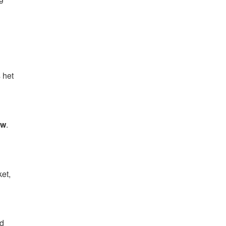
 het
aw
.
et,
rd