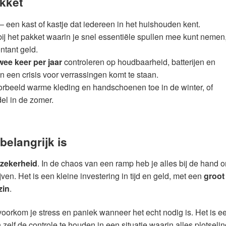
akket
– een kast of kastje dat iedereen in het huishouden kent.
bij het pakket waarin je snel essentiële spullen mee kunt nemen
ontant geld.
wee keer per jaar
controleren op houdbaarheid, batterijen en
n een crisis voor verrassingen komt te staan.
orbeeld warme kleding en handschoenen toe in de winter, of
l in de zomer.
elangrijk is
 zekerheid
. In de chaos van een ramp heb je alles bij de hand o
jven. Het is een kleine investering in tijd en geld, met een
groot
zin
.
oorkom je stress en paniek wanneer het echt nodig is. Het is e
zelf de controle te houden in een situatie waarin alles plotseli