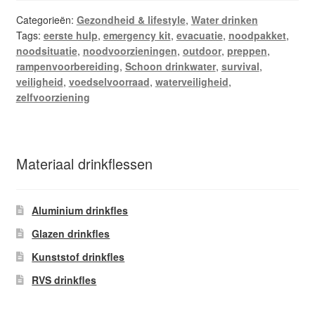
Categorieën:
Gezondheid & lifestyle
,
Water drinken
Tags:
eerste hulp
,
emergency kit
,
evacuatie
,
noodpakket
,
noodsituatie
,
noodvoorzieningen
,
outdoor
,
preppen
,
rampenvoorbereiding
,
Schoon drinkwater
,
survival
,
veiligheid
,
voedselvoorraad
,
waterveiligheid
,
zelfvoorziening
Materiaal drinkflessen
Aluminium drinkfles
Glazen drinkfles
Kunststof drinkfles
RVS drinkfles