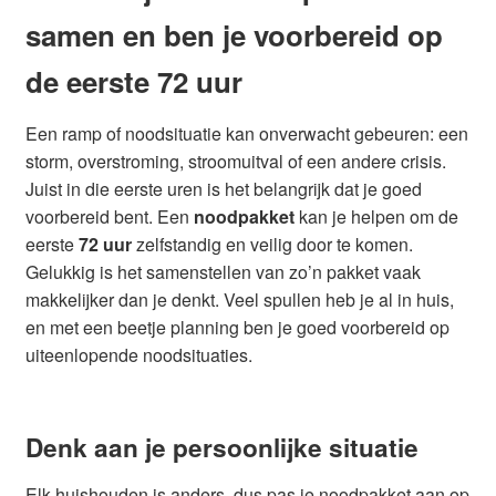
Glazen drinkfles
samen en ben je voorbereid op
de eerste 72 uur
RVS drinkfles
Een ramp of noodsituatie kan onverwacht gebeuren: een
Broodtrommels & lunchboxen
storm, overstroming, stroomuitval of een andere crisis.
Juist in die eerste uren is het belangrijk dat je goed
Herbruikbare boterhamzakjes
voorbereid bent. Een
noodpakket
kan je helpen om de
eerste
72 uur
zelfstandig en veilig door te komen.
Accessoires
Gelukkig is het samenstellen van zo’n pakket vaak
makkelijker dan je denkt. Veel spullen heb je al in huis,
Aanbiedingen
en met een beetje planning ben je goed voorbereid op
uiteenlopende noodsituaties.
Waterfles bedrukken
Reviews waterflessenwinkel.nl
Denk aan je persoonlijke situatie
Contact Waterflessenwinkel.nl
Elk huishouden is anders, dus pas je noodpakket aan op