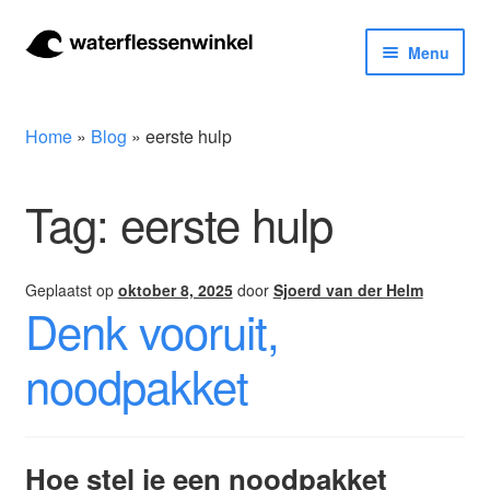
Ga
Ga
Menu
door
naar
naar
de
Herbruikbare waterflessen & drinkflessen
navigatie
inhoud
Home
»
Blog
»
eerste hulp
Bidons
Tag:
eerste hulp
Thermosfles
Kinderflessen
Geplaatst op
oktober 8, 2025
door
Sjoerd van der Helm
Denk vooruit,
Drinkfles met rietje
noodpakket
Waterfles met filter
Aluminium drinkfles
Hoe stel je een noodpakket