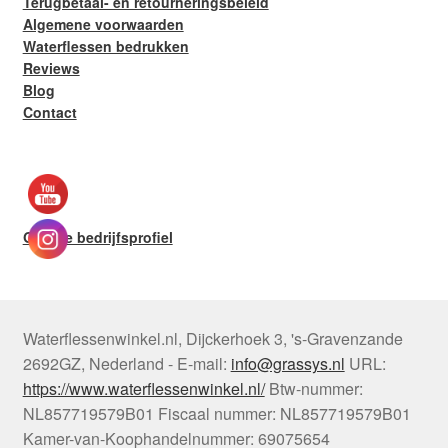
Terugbetaal- en retourneringsbeleid
Algemene voorwaarden
Waterflessen bedrukken
Reviews
Blog
Contact
Google bedrijfsprofiel
Waterflessenwinkel.nl
,
Dijckerhoek 3
,
's-Gravenzande
2692GZ
,
Nederland
-
E-mail:
info@grassys.nl
URL:
https://www.waterflessenwinkel.nl/
Btw-nummer:
NL857719579B01
Fiscaal nummer:
NL857719579B01
Kamer-van-Koophandelnummer: 69075654