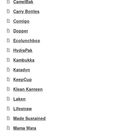
CamelBak
Carry Bottles
Contigo
Dopper
Ecolunchbox
HydraPak
Kambukka
Katadyn
KeepCup
Klean Kanteen
Laken
Lifestraw
Made Sustained
Mama Wata