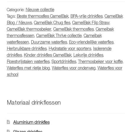
Categorie:
Nieuwe collectie
Tags:
Beste thermosfles CamelBak
,
BPA-vrije drinkfles
,
CamelBak
Blog / Nieuws
,
CamelBak Chug fles
,
CamelBak Flip Straw
,
CamelBak thermosbeker
,
CamelBak thermosfles
,
Camelbak
thermosflessen
,
CamelBak Thrive collectie
,
Camelbak
waterflessen
,
Duurzame waterfles
,
Eco-vriendelijke waterfles
,
Herbruikbare drinkfles
,
Hydratatie voor sporters
,
Isolerende
drinkfles
,
Kinder drinkfles CamelBak
,
Lekvrije drinkfles
,
Roestvrijstalen waterfles
,
Sportdrinkfles
,
Thermosbeker voor koffie
,
Waterfles met rietje blog
,
Waterfles voor onderweg
,
Waterfles voor
school
Materiaal drinkflessen
Aluminium drinkfles
Glazen drinkfles