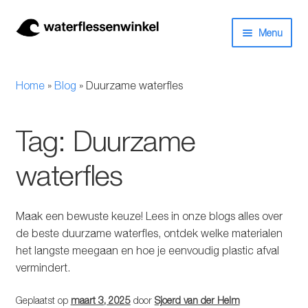
Ga
Ga
Menu
door
naar
naar
de
Herbruikbare waterflessen & drinkflessen
navigatie
inhoud
Home
»
Blog
»
Duurzame waterfles
Bidons
Tag:
Duurzame
Thermosfles
waterfles
Kinderflessen
Drinkfles met rietje
Maak een bewuste keuze! Lees in onze blogs alles over
de beste duurzame waterfles, ontdek welke materialen
Waterfles met filter
het langste meegaan en hoe je eenvoudig plastic afval
vermindert.
Aluminium drinkfles
Geplaatst op
maart 3, 2025
door
Sjoerd van der Helm