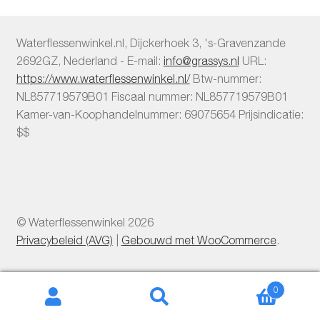
Waterflessenwinkel.nl
,
Dijckerhoek 3
,
's-Gravenzande
2692GZ
,
Nederland
-
E-mail:
info@grassys.nl
URL:
https://www.waterflessenwinkel.nl/
Btw-nummer:
NL857719579B01
Fiscaal nummer:
NL857719579B01
Kamer-van-Koophandelnummer: 69075654
Prijsindicatie:
$$
© Waterflessenwinkel 2026
Privacybeleid (AVG)
Gebouwd met WooCommerce
.
0
Zoeken
Zoeken