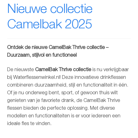
Nieuwe collectie
Glazen drinkfles
Camelbak 2025
RVS drinkfles
Broodtrommels & lunchboxen
Ontdek de nieuwe CamelBak Thrive collectie –
Herbruikbare boterhamzakjes
Duurzaam, stijlvol en functioneel
De nieuwste
CamelBak Thrive collectie
is nu verkrijgbaar
Accessoires
bij Waterflessenwinkel.nl! Deze innovatieve drinkflessen
combineren duurzaamheid, stijl en functionaliteit in één.
Aanbiedingen
Of je nu onderweg bent, sport, of gewoon thuis wilt
genieten van je favoriete drank, de CamelBak Thrive
Waterfles bedrukken
flessen bieden de perfecte oplossing. Met diverse
modellen en functionaliteiten is er voor iedereen een
Reviews waterflessenwinkel.nl
ideale fles te vinden.
Contact Waterflessenwinkel.nl