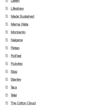
Laken
Lifestraw
Made Sustained
Mama Wata
Monbento
Nalgene
Retap
Roll’eat
Rubytec
Sigg
Stanley
Tacx
Tefal
The Cotton Cloud