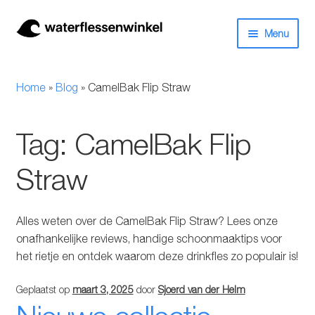
Ga
Ga
Menu
door
naar
naar
de
Herbruikbare waterflessen & drinkflessen
navigatie
inhoud
Home
»
Blog
»
CamelBak Flip Straw
Bidons
Tag:
CamelBak Flip
Thermosfles
Straw
Kinderflessen
Drinkfles met rietje
Alles weten over de CamelBak Flip Straw? Lees onze
onafhankelijke reviews, handige schoonmaaktips voor
Waterfles met filter
het rietje en ontdek waarom deze drinkfles zo populair is!
Geplaatst op
maart 3, 2025
door
Sjoerd van der Helm
Aluminium drinkfles