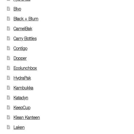
Bivo
Black + Blum
CamelBak
Carry Bottles
Contigo
Dopper
Ecolunchbox
HydraPak
Kambukka
Katadyn
KeepCup
Klean Kanteen
Laken