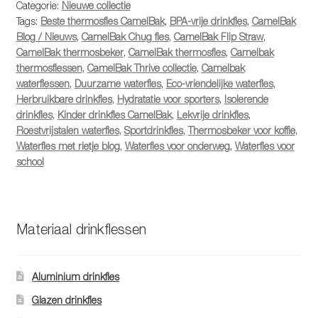
Categorie:
Nieuwe collectie
Tags:
Beste thermosfles CamelBak
,
BPA-vrije drinkfles
,
CamelBak
Blog / Nieuws
,
CamelBak Chug fles
,
CamelBak Flip Straw
,
CamelBak thermosbeker
,
CamelBak thermosfles
,
Camelbak
thermosflessen
,
CamelBak Thrive collectie
,
Camelbak
waterflessen
,
Duurzame waterfles
,
Eco-vriendelijke waterfles
,
Herbruikbare drinkfles
,
Hydratatie voor sporters
,
Isolerende
drinkfles
,
Kinder drinkfles CamelBak
,
Lekvrije drinkfles
,
Roestvrijstalen waterfles
,
Sportdrinkfles
,
Thermosbeker voor koffie
,
Waterfles met rietje blog
,
Waterfles voor onderweg
,
Waterfles voor
school
Materiaal drinkflessen
Aluminium drinkfles
Glazen drinkfles