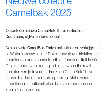
Nieuwe collectie
Glazen drinkfles
Camelbak 2025
RVS drinkfles
Broodtrommels & lunchboxen
Ontdek de nieuwe CamelBak Thrive collectie –
Duurzaam, stijlvol en functioneel
Herbruikbare boterhamzakjes
De nieuwste
CamelBak Thrive collectie
is nu verkrijgbaar
bij Waterflessenwinkel.nl! Deze innovatieve drinkflessen
Accessoires
combineren duurzaamheid, stijl en functionaliteit in één.
Of je nu onderweg bent, sport, of gewoon thuis wilt
Aanbiedingen
genieten van je favoriete drank, de CamelBak Thrive
flessen bieden de perfecte oplossing. Met diverse
Waterfles bedrukken
modellen en functionaliteiten is er voor iedereen een
ideale fles te vinden.
Reviews waterflessenwinkel.nl
Contact Waterflessenwinkel.nl