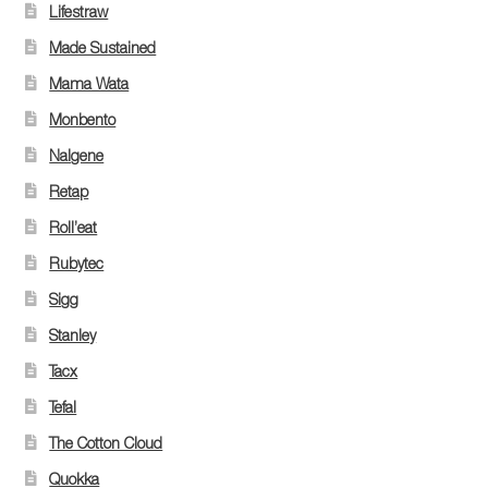
Lifestraw
Made Sustained
Mama Wata
Monbento
Nalgene
Retap
Roll’eat
Rubytec
Sigg
Stanley
Tacx
Tefal
The Cotton Cloud
Quokka