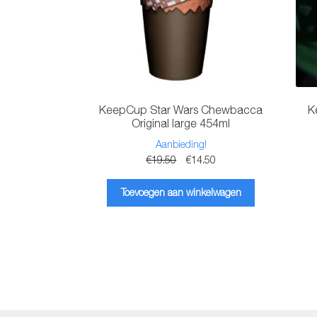
KeepCup Star Wars Chewbacca
K
Original large 454ml
Aanbieding!
Oorspronkelijke
Huidige
€
19.50
€
14.50
prijs
prijs
was:
is:
Toevoegen aan winkelwagen
€19.50.
€14.50.