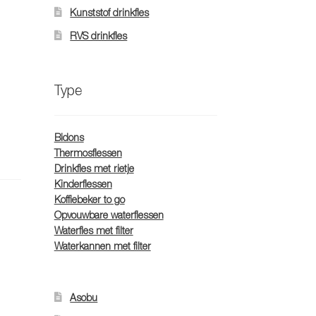
Kunststof drinkfles
RVS drinkfles
Type
Bidons
Thermosflessen
Drinkfles met rietje
Kinderflessen
Koffiebeker to go
Opvouwbare waterflessen
Waterfles met filter
Waterkannen met filter
Asobu