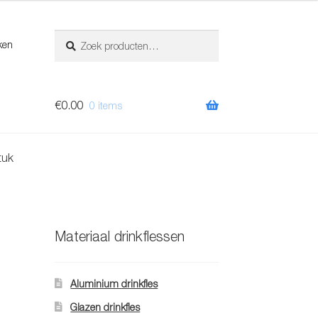
Zoeken
Zoeken
ken
naar:
€
0.00
0 items
tuk
1
Materiaal drinkflessen
Aluminium drinkfles
Glazen drinkfles