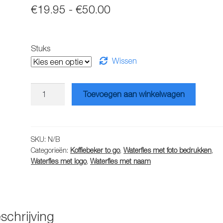
Prijsklasse:
€
19.95
-
€
50.00
€19.95
tot
Stuks
€50.00
Wissen
Waterfles
Toevoegen aan winkelwagen
bedrukken
1
stuk
aantal
SKU:
N/B
Categorieën:
Koffiebeker to go
,
Waterfles met foto bedrukken
,
Waterfles met logo
,
Waterfles met naam
schrijving