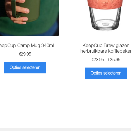
eepCup Camp Mug 340ml
KeepCup Brew glazen
herbruikbare koffiebeke
€
29.95
Prijsk
€
23.95
-
€
25.95
Dit
€23.9
Opties selecteren
Di
product
tot
Opties selecteren
pr
heeft
€25.9
he
meerdere
m
variaties.
va
Deze
D
optie
op
kan
k
gekozen
g
worden
w
op