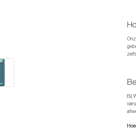
Ho
Onze
gebr
zelf
Be
Bij
W
vana
afwe
Hoe