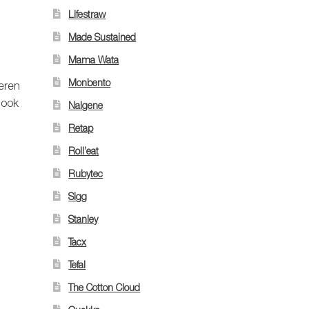
Lifestraw
Made Sustained
Mama Wata
Monbento
veren
 ook
Nalgene
Retap
Roll’eat
Rubytec
Sigg
Stanley
Tacx
Tefal
The Cotton Cloud