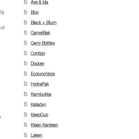
Aya & Ida
ij
Bivo
Black + Blum
 of
CamelBak
Carry Bottles
Contigo
Dopper
Ecolunchbox
HydraPak
Kambukka
Katadyn
KeepCup
n
Klean Kanteen
Laken