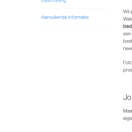
Wil 
Aanvullende informatie
Wate
bed
een 
best
neem
Foto
proe
Jo
Maak
eige