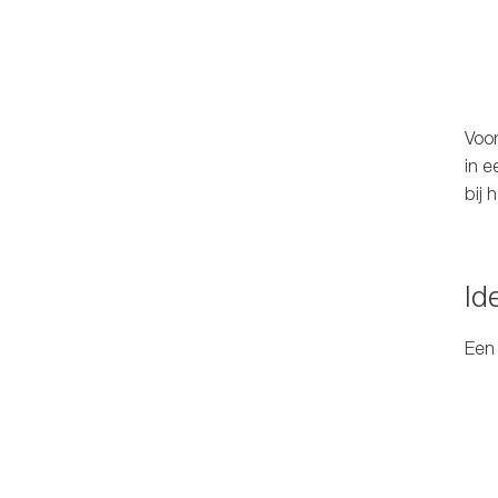
Voor
in 
bij 
Id
Een 