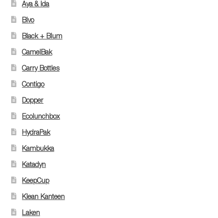
Aya & Ida
Bivo
Black + Blum
CamelBak
Carry Bottles
Contigo
Dopper
Ecolunchbox
HydraPak
Kambukka
Katadyn
KeepCup
Klean Kanteen
Laken