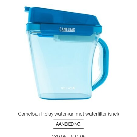
Camelbak Relay waterkan met waterfilter (snel)
AANBIEDING!
Oorspronkelijke
Huidige
€
39.95
€
24.95