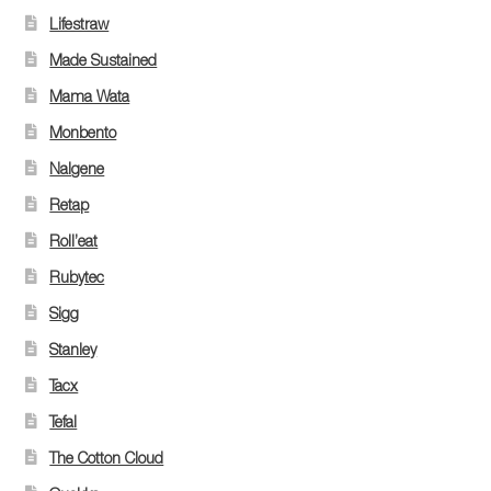
Lifestraw
Made Sustained
Mama Wata
Monbento
Nalgene
Retap
Roll’eat
Rubytec
Sigg
Stanley
Tacx
Tefal
The Cotton Cloud