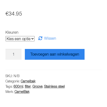
€
34.95
Kleuren
Wissen
Camelbak
Toevoegen aan winkelwagen
Groove
Stainless
Steel
0.6l
SKU:
N/B
Categorie:
Camelbak
aantal
Tags:
600ml
,
filter
,
Groove
,
Stainless steel
Merk:
CamelBak