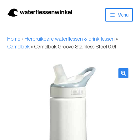
Ga
Ga
Menu
door
naar
naar
de
Herbruikbare waterflessen & drinkflessen
navigatie
inhoud
Home
»
Herbruikbare waterflessen & drinkflessen
»
Bidons
Camelbak
»
Camelbak Groove Stainless Steel 0.6l
Thermosfles
Kinderflessen
🔍
Drinkfles met rietje
Waterfles met filter
Aluminium drinkfles