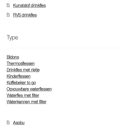
Kunststof drinkfles
productpagina
RVS drinkfles
Type
Bidons
Thermosflessen
Drinkfles met rietje
Kinderflessen
Koffiebeker to go
Opvouwbare waterflessen
Waterfles met filter
Waterkannen met filter
Asobu