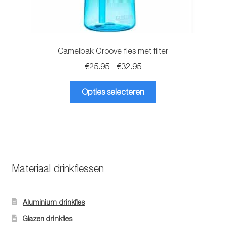
Camelbak Groove fles met filter
Prijsklasse:
€
25.95
-
€
32.95
€25.95
Dit
tot
Opties selecteren
product
€32.95
heeft
meerdere
variaties.
Deze
optie
Materiaal drinkflessen
kan
gekozen
worden
Aluminium drinkfles
op
Glazen drinkfles
de