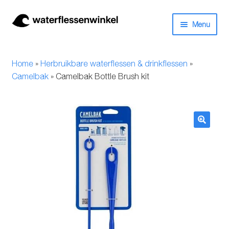
Ga
Ga
Menu
door
naar
naar
de
Herbruikbare waterflessen & drinkflessen
navigatie
inhoud
Home
»
Herbruikbare waterflessen & drinkflessen
»
Bidons
Camelbak
»
Camelbak Bottle Brush kit
Thermosfles
Kinderflessen
🔍
Drinkfles met rietje
Waterfles met filter
Aluminium drinkfles