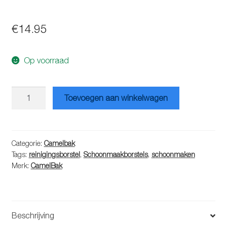
€
14.95
Op voorraad
Camelbak
Toevoegen aan winkelwagen
Bottle
Brush
kit
aantal
Categorie:
Camelbak
Tags:
reinigingsborstel
,
Schoonmaakborstels
,
schoonmaken
Merk:
CamelBak
Beschrijving