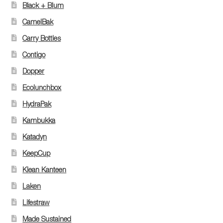
Black + Blum
CamelBak
Carry Bottles
Contigo
Dopper
Ecolunchbox
HydraPak
Kambukka
Katadyn
KeepCup
Klean Kanteen
Laken
Lifestraw
Made Sustained