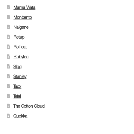
Mama Wata
Monbento
Nalgene
Retap
Roll’eat
Rubytec
Sigg
Stanley
Tacx
Tefal
The Cotton Cloud
Quokka