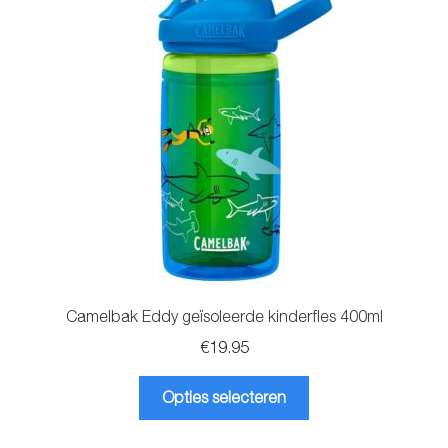
Camelbak Eddy geïsoleerde kinderfles 400ml
€
19.95
Dit
Opties selecteren
product
heeft