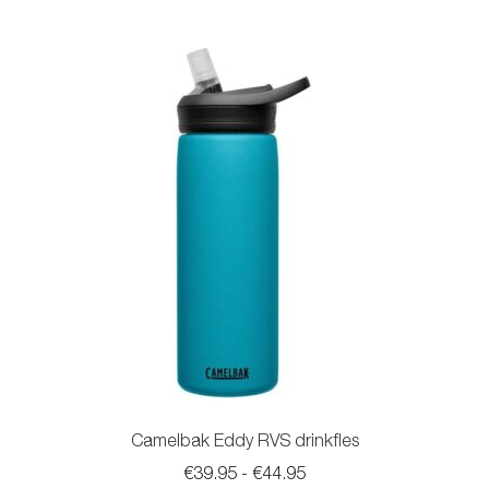
meerdere
variaties.
Deze
optie
kan
gekozen
worden
op
de
productpagina
Camelbak Eddy RVS drinkfles
Prijsklasse:
€
39.95
-
€
44.95