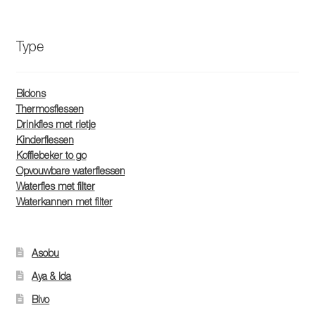
Type
Bidons
Thermosflessen
Drinkfles met rietje
Kinderflessen
Koffiebeker to go
Opvouwbare waterflessen
Waterfles met filter
Waterkannen met filter
Asobu
Aya & Ida
Bivo