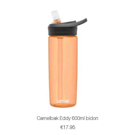
meerdere
variaties.
Deze
optie
kan
gekozen
worden
op
de
productpagina
Camelbak Eddy 600ml bidon
€
17.95