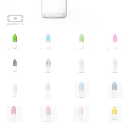
Glazen drinkfles
RVS drinkfles
Broodtrommels & lunchboxen
Herbruikbare boterhamzakjes
Accessoires
Aanbiedingen
Waterfles bedrukken
Reviews waterflessenwinkel.nl
Contact Waterflessenwinkel.nl