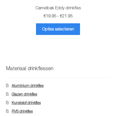
Camelbak Eddy drinkfles
Prijsklasse:
€
19.95
-
€
21.95
€19.95
Dit
tot
Opties selecteren
product
€21.95
heeft
meerdere
variaties.
Deze
optie
Materiaal drinkflessen
kan
gekozen
worden
Aluminium drinkfles
op
Glazen drinkfles
de
Kunststof drinkfles
productpagina
RVS drinkfles