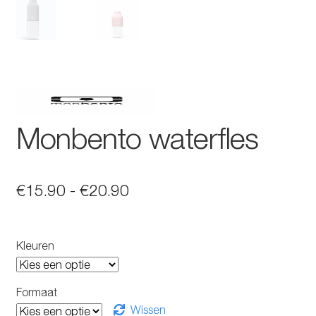
Monbento waterfles
Prijsklasse:
€
15.90
-
€
20.90
€15.90
tot
Kleuren
€20.90
Formaat
Wissen