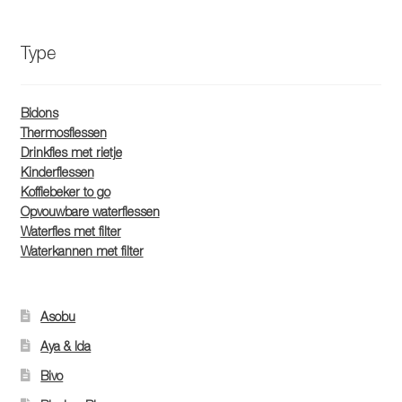
Type
Bidons
Thermosflessen
Drinkfles met rietje
Kinderflessen
Koffiebeker to go
Opvouwbare waterflessen
Waterfles met filter
Waterkannen met filter
Asobu
Aya & Ida
Bivo