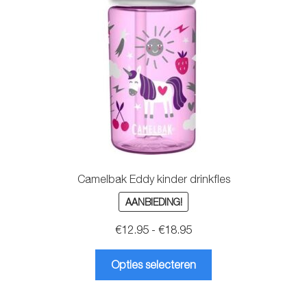
Camelbak Eddy kinder drinkfles
AANBIEDING!
Prijsklasse:
€
12.95
-
€
18.95
€12.95
Dit
tot
Opties selecteren
product
€18.95
heeft