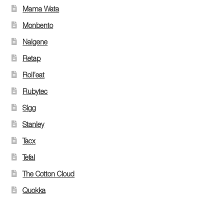
Mama Wata
Monbento
Nalgene
Retap
Roll’eat
Rubytec
Sigg
Stanley
Tacx
Tefal
The Cotton Cloud
Quokka