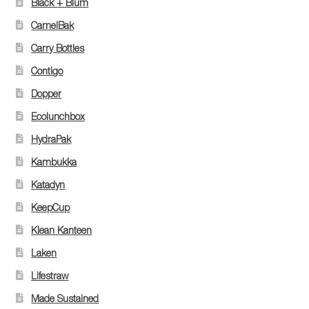
Black + Blum
CamelBak
Carry Bottles
Contigo
Dopper
Ecolunchbox
HydraPak
Kambukka
Katadyn
KeepCup
Klean Kanteen
Laken
Lifestraw
Made Sustained