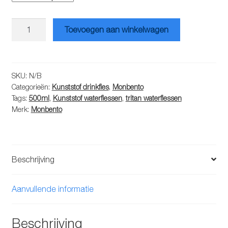
Monbento
Toevoegen aan winkelwagen
waterfles
aantal
SKU:
N/B
Categorieën:
Kunststof drinkfles
,
Monbento
Tags:
500ml
,
Kunststof waterflessen
,
tritan waterflessen
Merk:
Monbento
Beschrijving
Aanvullende informatie
Beschrijving