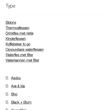
Type
Bidons
Thermosflessen
Drinkfles met rietje
Kinderflessen
Koffiebeker to go
Opvouwbare waterflessen
Waterfles met filter
Waterkannen met filter
Asobu
Aya & Ida
Bivo
Black + Blum