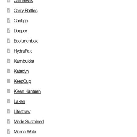
CamelBak
Carry Bottles
Contigo
Dopper
Ecolunchbox
HydraPak
Kambukka
Katadyn
KeepCup
Klean Kanteen
Laken
Lifestraw
Made Sustained
Mama Wata