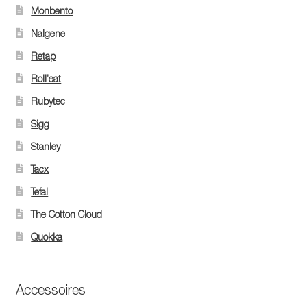
Monbento
Nalgene
Retap
Roll’eat
Rubytec
Sigg
Stanley
Tacx
Tefal
The Cotton Cloud
Quokka
Accessoires