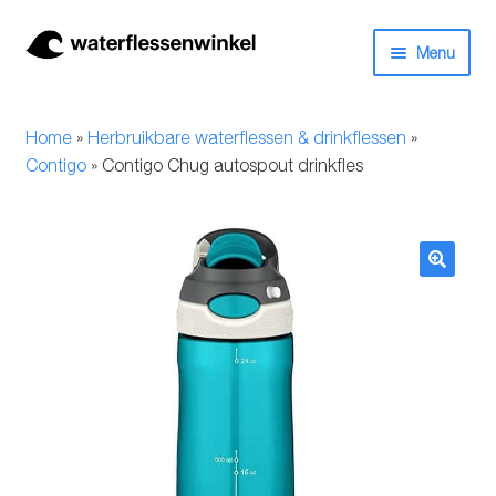
Ga
Ga
Menu
door
naar
naar
de
Herbruikbare waterflessen & drinkflessen
navigatie
inhoud
Home
»
Herbruikbare waterflessen & drinkflessen
»
Bidons
Contigo
»
Contigo Chug autospout drinkfles
Thermosfles
Kinderflessen
🔍
Drinkfles met rietje
Waterfles met filter
Aluminium drinkfles