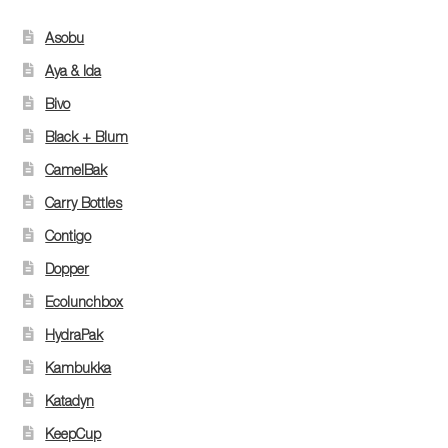
Asobu
Aya & Ida
Bivo
Black + Blum
CamelBak
Carry Bottles
Contigo
Dopper
Ecolunchbox
HydraPak
Kambukka
Katadyn
KeepCup