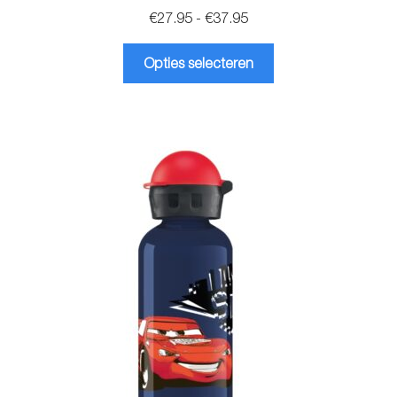
Prijsklasse:
€
27.95
-
€
37.95
€27.95
Dit
tot
Opties selecteren
product
€37.95
heeft
meerdere
variaties.
Deze
optie
kan
gekozen
worden
op
de
productpagina