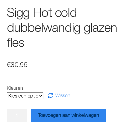
Sigg Hot cold
dubbelwandig glazen
fles
€
30.95
Kleuren
Wissen
Sigg
Toevoegen aan winkelwagen
Hot
cold