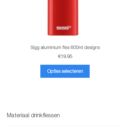
Sigg aluminium fles 600ml designs
€
19.95
Dit
Opties selecteren
product
heeft
meerdere
variaties.
Deze
optie
Materiaal drinkflessen
kan
gekozen