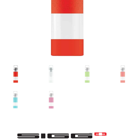
Glazen drinkfles
RVS drinkfles
Broodtrommels & lunchboxen
Herbruikbare boterhamzakjes
Accessoires
Aanbiedingen
Waterfles bedrukken
Reviews waterflessenwinkel.nl
Contact Waterflessenwinkel.nl