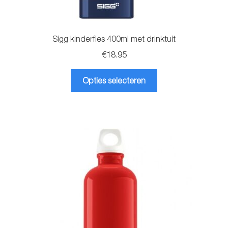
Sigg kinderfles 400ml met drinktuit
€
18.95
Dit
Opties selecteren
product
heeft
meerdere
variaties.
Deze
optie
kan
gekozen
worden
op
de
productpagina