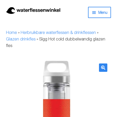
Ga
Ga
Menu
door
naar
naar
de
Herbruikbare waterflessen & drinkflessen
navigatie
inhoud
Home
»
Herbruikbare waterflessen & drinkflessen
»
Bidons
Glazen drinkfles
»
Sigg Hot cold dubbelwandig glazen
fles
Thermosfles
Kinderflessen
🔍
Drinkfles met rietje
Waterfles met filter
Aluminium drinkfles