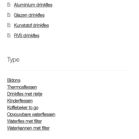
worden
Aluminium drinkfles
op
Glazen drinkfles
de
Kunststof drinkfles
productpagina
RVS drinkfles
Type
Bidons
Thermosflessen
Drinkfles met rietje
Kinderflessen
Koffiebeker to go
Opvouwbare waterflessen
Waterfles met filter
Waterkannen met filter