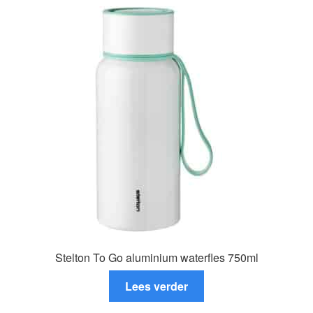
variaties.
Deze
optie
kan
gekozen
worden
op
de
productpagina
Stelton To Go aluminium waterfles 750ml
Lees verder