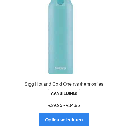
Glazen drinkfles
RVS drinkfles
Broodtrommels & lunchboxen
Herbruikbare boterhamzakjes
Accessoires
Aanbiedingen
Sigg Hot and Cold One rvs thermosfles
AANBIEDING!
Waterfles bedrukken
Prijsklasse:
€
29.95
-
€
34.95
Reviews waterflessenwinkel.nl
€29.95
Dit
tot
Opties selecteren
product
€34.95
Contact Waterflessenwinkel.nl