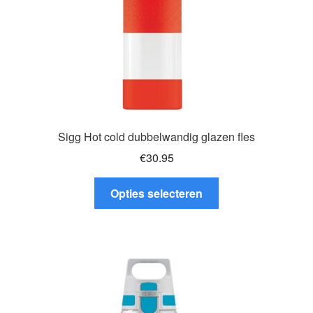
de
productpagina
Sigg Hot cold dubbelwandig glazen fles
€
30.95
Dit
Opties selecteren
product
heeft
meerdere
variaties.
Deze
optie
kan