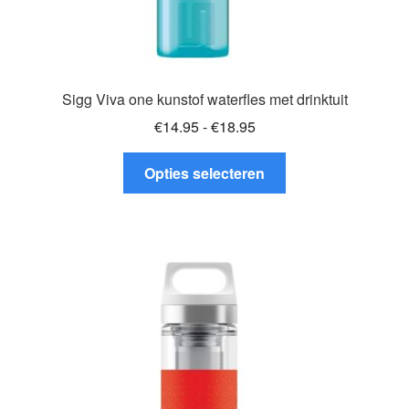
Sigg Viva one kunstof waterfles met drinktuit
Prijsklasse:
€
14.95
-
€
18.95
€14.95
Dit
tot
Opties selecteren
product
€18.95
heeft
meerdere
variaties.
Deze
optie
kan
gekozen
worden
op