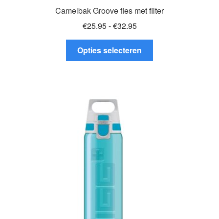
Camelbak Groove fles met filter
Prijsklasse:
€
25.95
-
€
32.95
€25.95
Dit
tot
Opties selecteren
product
€32.95
heeft
meerdere
variaties.
Deze
optie
kan
gekozen
worden
op
de
productpagina