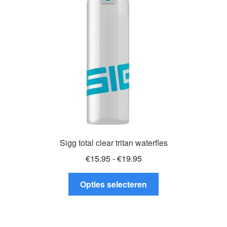
gekozen
worden
op
de
productpagina
Sigg total clear tritan waterfles
Prijsklasse:
€
15.95
-
€
19.95
€15.95
Dit
tot
Opties selecteren
product
€19.95
heeft
meerdere