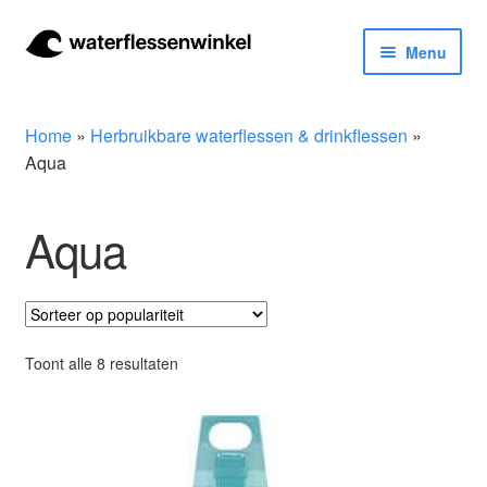
Ga
Ga
Menu
door
naar
naar
de
Herbruikbare waterflessen & drinkflessen
navigatie
inhoud
Home
»
Herbruikbare waterflessen & drinkflessen
»
Bidons
Aqua
Thermosfles
Aqua
Kinderflessen
Drinkfles met rietje
Gesorteerd
Toont alle 8 resultaten
op
Waterfles met filter
populariteit
Aluminium drinkfles