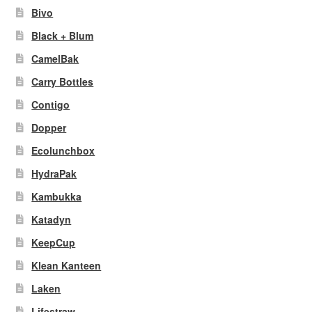
Bivo
Black + Blum
CamelBak
Carry Bottles
Contigo
Dopper
Ecolunchbox
HydraPak
Kambukka
Katadyn
KeepCup
Klean Kanteen
Laken
Lifestraw