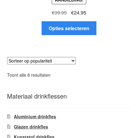
Oorspronkelijke
Huidige
€
39.95
€
24.95
prijs
prijs
Dit
was:
is:
Opties selecteren
product
€39.95.
€24.95.
heeft
meerdere
variaties.
Deze
optie
Gesorteerd
Toont alle 8 resultaten
kan
op
gekozen
populariteit
worden
Materiaal drinkflessen
op
de
Aluminium drinkfles
productpagina
Glazen drinkfles
Kunststof drinkfles