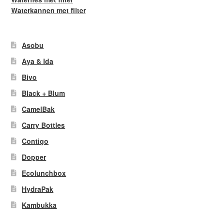
Waterkannen met filter
Asobu
Aya & Ida
Bivo
Black + Blum
CamelBak
Carry Bottles
Contigo
Dopper
Ecolunchbox
HydraPak
Kambukka