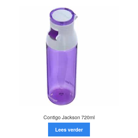
variaties.
Deze
optie
kan
gekozen
worden
op
de
productpagina
Contigo Jackson 720ml
Lees verder