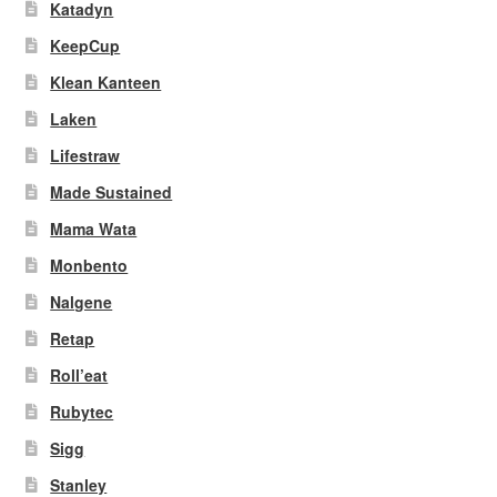
Katadyn
KeepCup
Klean Kanteen
Laken
Lifestraw
Made Sustained
Mama Wata
Monbento
Nalgene
Retap
Roll’eat
Rubytec
Sigg
Stanley