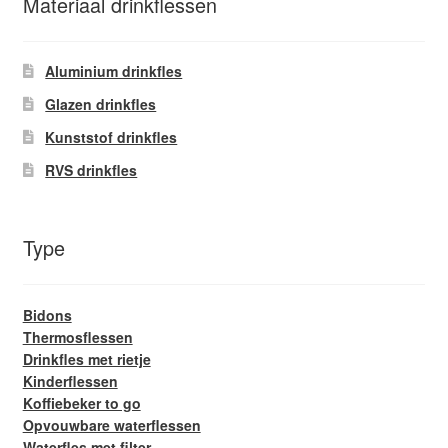
Materiaal drinkflessen
Aluminium drinkfles
Glazen drinkfles
Kunststof drinkfles
RVS drinkfles
Type
Bidons
Thermosflessen
Drinkfles met rietje
Kinderflessen
Koffiebeker to go
Opvouwbare waterflessen
Waterfles met filter