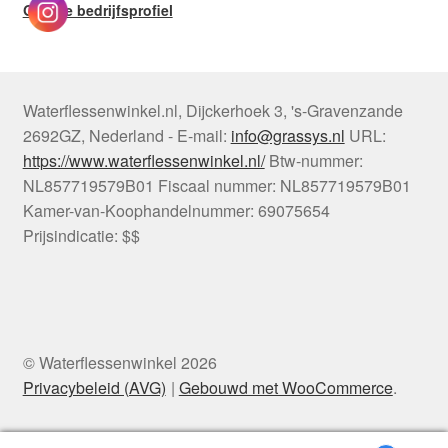
Google bedrijfsprofiel
Waterflessenwinkel.nl
,
Dijckerhoek 3
,
's-Gravenzande
2692GZ
,
Nederland
-
E-mail:
info@grassys.nl
URL:
https://www.waterflessenwinkel.nl/
Btw-nummer:
NL857719579B01
Fiscaal nummer:
NL857719579B01
Kamer-van-Koophandelnummer: 69075654
Prijsindicatie: $$
© Waterflessenwinkel 2026
Privacybeleid (AVG)
Gebouwd met WooCommerce
.