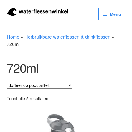
Ga
Ga
Menu
door
naar
naar
de
Herbruikbare waterflessen & drinkflessen
navigatie
inhoud
Home
»
Herbruikbare waterflessen & drinkflessen
»
Bidons
720ml
Thermosfles
720ml
Kinderflessen
Drinkfles met rietje
Gesorteerd
Toont alle 5 resultaten
op
Waterfles met filter
populariteit
Aluminium drinkfles