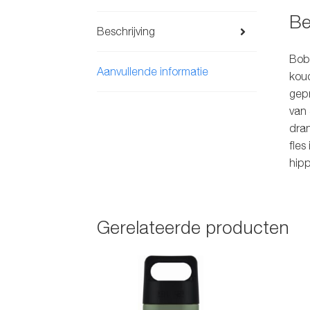
Be
Beschrijving
Bobb
Aanvullende informatie
koud
gepr
van
dran
fles
hipp
Gerelateerde producten