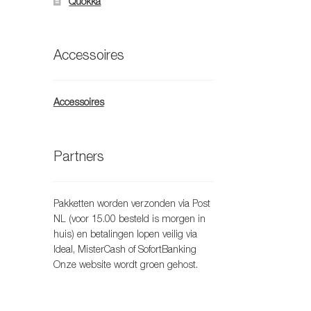
Quokka
ekozen
orden
p
Accessoires
e
oductpagina
Accessoires
Partners
Pakketten worden verzonden via Post
NL (voor 15.00 besteld is morgen in
huis) en betalingen lopen veilig via
Ideal, MisterCash of SofortBanking
Onze website wordt groen gehost.