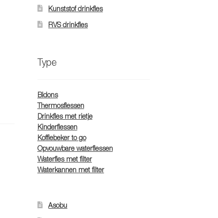
Kunststof drinkfles
RVS drinkfles
Type
Bidons
Thermosflessen
Drinkfles met rietje
Kinderflessen
Koffiebeker to go
Opvouwbare waterflessen
Waterfles met filter
Waterkannen met filter
Asobu