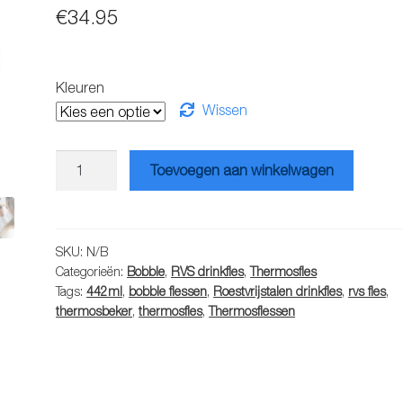
€
34.95
Kleuren
Wissen
Bobble
Toevoegen aan winkelwagen
Insulate
thermosfles
442
ml
SKU:
N/B
Categorieën:
Bobble
,
RVS drinkfles
,
Thermosfles
aantal
Tags:
442ml
,
bobble flessen
,
Roestvrijstalen drinkfles
,
rvs fles
,
thermosbeker
,
thermosfles
,
Thermosflessen