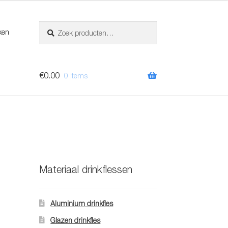
Zoeken
Zoeken
ken
naar:
€
0.00
0 items
Materiaal drinkflessen
Aluminium drinkfles
Glazen drinkfles