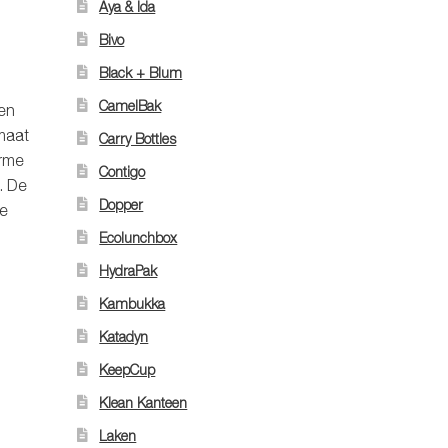
Aya & Ida
Bivo
Black + Blum
CamelBak
en
maat
Carry Bottles
arme
Contigo
. De
Dopper
de
Ecolunchbox
HydraPak
Kambukka
Katadyn
KeepCup
Klean Kanteen
Laken