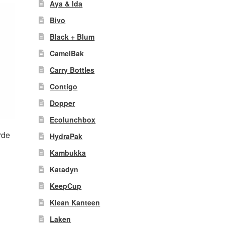
ariaties.
Aya & Ida
Deze
Bivo
ptie
kan
Black + Blum
gekozen
CamelBak
worden
op
Carry Bottles
de
Contigo
productpagina
Dopper
Ecolunchbox
rde
HydraPak
Kambukka
Katadyn
it
KeepCup
product
eeft
Klean Kanteen
meerdere
Laken
ariaties.