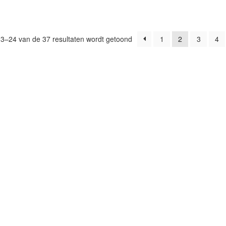
o
Gesorteerd
13–24 van de 37 resultaten wordt getoond
1
2
3
4
op
populariteit