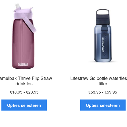
populariteit
amelbak Thrive Flip Straw
Lifestraw Go bottle waterfle
drinkfles
filter
Prijsklasse:
Prijsk
€
18.95
-
€
23.95
€
53.95
-
€
59.95
€18.95
€53.
Dit
D
tot
tot
Opties selecteren
Opties selecteren
product
€23.95
€59.
heeft
h
meerdere