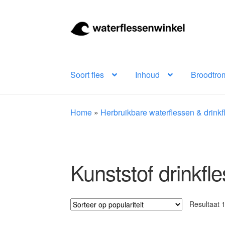
Ga
Ga
door
naar
naar
de
navigatie
inhoud
Soort fles
Inhoud
Broodtro
Home
»
Herbruikbare waterflessen & drink
Kunststof drinkfle
Resultaat 