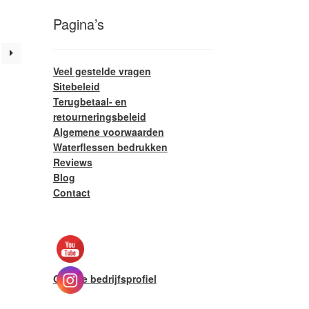
Deze
Pagina’s
ptie
kan
gekozen
Veel gestelde vragen
worden
Sitebeleid
op
Terugbetaal- en
de
retourneringsbeleid
productpagina
Algemene voorwaarden
Waterflessen bedrukken
Reviews
Blog
Contact
Google bedrijfsprofiel