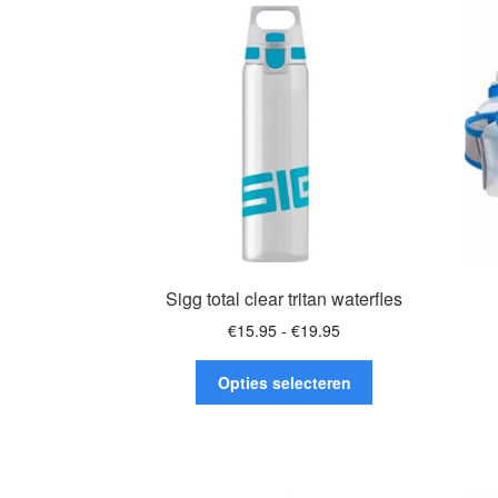
Deze
optie
kan
gekozen
worden
op
de
productpagina
Sigg total clear tritan waterfles
Prijsklasse:
€
15.95
-
€
19.95
€15.95
Dit
tot
Opties selecteren
product
€19.95
heeft
meerdere
variaties.
Deze