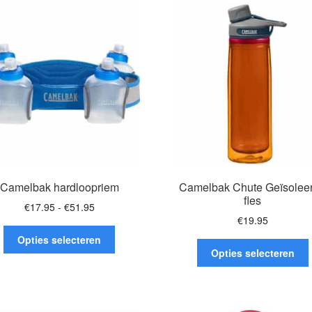
variaties.
v
Deze
optie
o
kan
gekozen
worden
op
de
productpagina
Camelbak hardloopriem
Camelbak Chute Geïsolee
fles
Prijsklasse:
€
17.95
-
€
51.95
€
19.95
€17.95
Dit
tot
Opties selecteren
D
product
€51.95
Opties selecteren
heeft
h
meerdere
variaties.
v
Deze