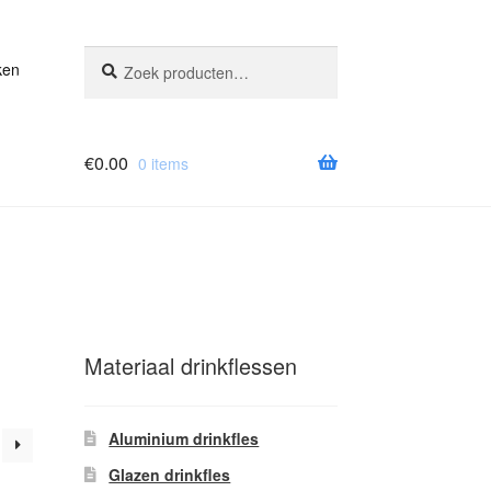
Zoeken
Zoeken
ken
naar:
€
0.00
0 items
Materiaal drinkflessen
Aluminium drinkfles
Glazen drinkfles