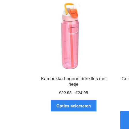
Deze
optie
kan
gekozen
worden
op
de
productpagina
Kambukka Lagoon drinkfles met
Con
rietje
Prijsklasse:
€
22.95
-
€
24.95
€22.95
Dit
tot
Opties selecteren
product
€24.95
heeft
meerdere
variaties.