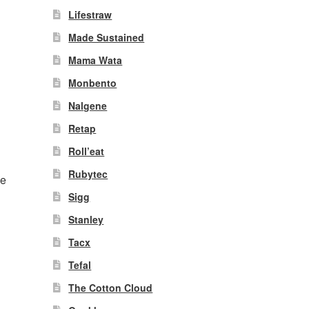
Deze
Lifestraw
ptie
Made Sustained
kan
gekozen
Mama Wata
worden
Monbento
op
de
Nalgene
productpagina
Retap
Roll’eat
Rubytec
je
Sigg
Stanley
it
Tacx
product
Tefal
eeft
meerdere
The Cotton Cloud
ariaties.