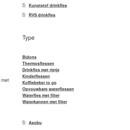
Kunststof drinkfles
RVS drinkfles
Type
Bidons
Thermosflessen
Drinkfles met rietje
Kinderflessen
s met
Koffiebeker to go
Opvouwbare waterflessen
lasse:
Waterfles met filter
95
Waterkannen met filter
it
product
95
eeft
Asobu
meerdere