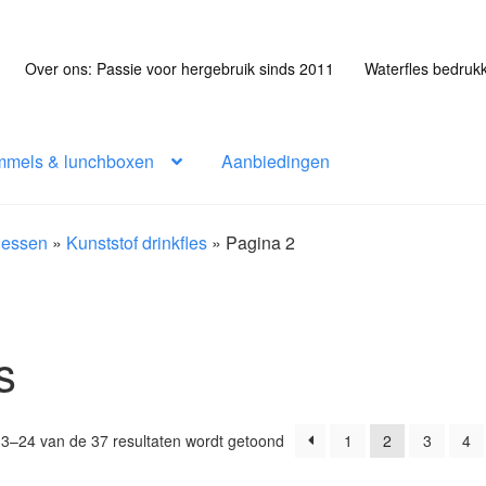
Over ons: Passie voor hergebruik sinds 2011
Waterfles bedruk
mmels & lunchboxen
Aanbiedingen
flessen
»
Kunststof drinkfles
»
Pagina 2
s
Gesorteerd
13–24 van de 37 resultaten wordt getoond
1
2
3
4
op