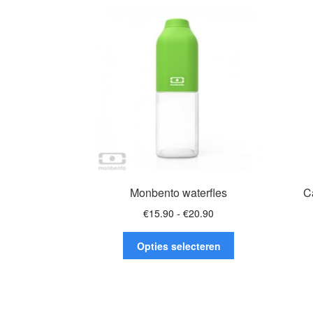
Monbento waterfles
C
Prijsklasse:
€
15.90
-
€
20.90
€15.90
Dit
tot
Opties selecteren
product
€20.90
heeft
meerdere
variaties.