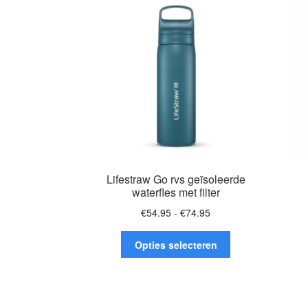
optie
kan
gekozen
worden
op
de
productpagina
Lifestraw Go rvs geïsoleerde
waterfles met filter
Prijsklasse:
€
54.95
-
€
74.95
€54.95
Dit
tot
Opties selecteren
product
€74.95
heeft
meerdere
variaties.