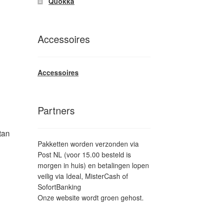
Quokka
Deze
ptie
kan
gekozen
Accessoires
worden
op
de
Accessoires
productpagina
Partners
tan
Pakketten worden verzonden via
Post NL (voor 15.00 besteld is
lasse:
morgen in huis) en betalingen lopen
95
it
veilig via Ideal, MisterCash of
product
SofortBanking
95
eeft
Onze website wordt groen gehost.
meerdere
ariaties.