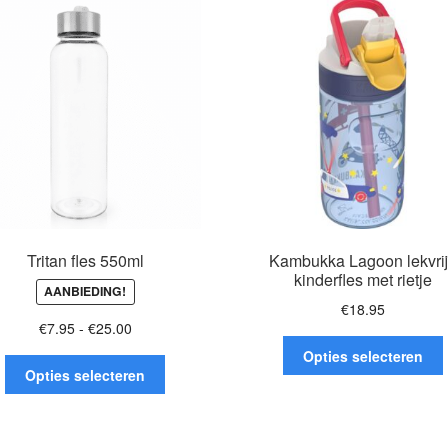
optie
o
kan
gekozen
worden
op
de
productpagina
Tritan fles 550ml
Kambukka Lagoon lekvri
kinderfles met rietje
AANBIEDING!
€
18.95
Prijsklasse:
€
7.95
-
€
25.00
D
€7.95
Opties selecteren
Dit
tot
Opties selecteren
product
h
€25.00
heeft
meerdere
v