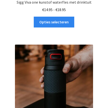
Sigg Viva one kunstof waterfles met drinktuit
Prijsklasse:
€
14.95
-
€
18.95
€14.95
Dit
tot
Opties selecteren
product
€18.95
heeft
meerdere
variaties.
Deze
optie
kan
gekozen
worden
op
de
productpagina