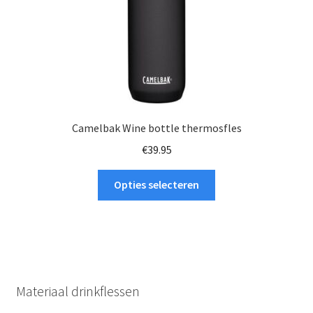
productpagina
Camelbak Wine bottle thermosfles
€
39.95
Dit
Opties selecteren
product
heeft
meerdere
variaties.
Deze
optie
Materiaal drinkflessen
kan