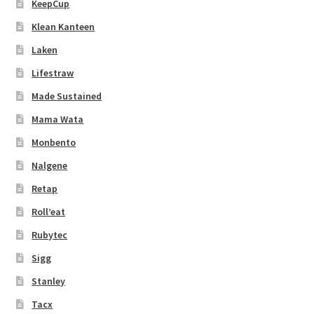
KeepCup
Klean Kanteen
Laken
Lifestraw
Made Sustained
Mama Wata
Monbento
Nalgene
Retap
Roll’eat
Rubytec
Sigg
Stanley
Tacx