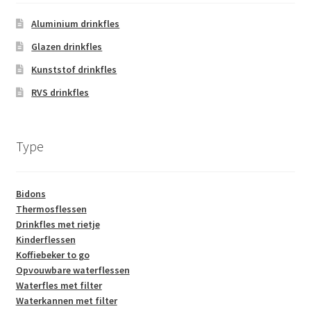
gekozen
worden
Aluminium drinkfles
op
Glazen drinkfles
de
Kunststof drinkfles
productpagina
RVS drinkfles
Type
Bidons
Thermosflessen
Drinkfles met rietje
Kinderflessen
Koffiebeker to go
Opvouwbare waterflessen
Waterfles met filter
Waterkannen met filter