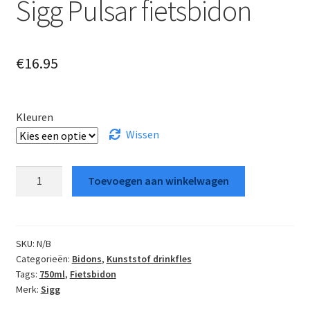
Sigg Pulsar fietsbidon
€
16.95
Kleuren
Wissen
Sigg
Toevoegen aan winkelwagen
Pulsar
fietsbidon
aantal
SKU:
N/B
Categorieën:
Bidons
,
Kunststof drinkfles
Tags:
750ml
,
Fietsbidon
Merk:
Sigg