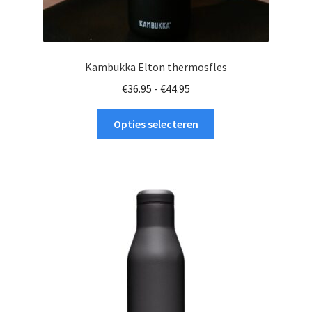
Kambukka Elton thermosfles
Prijsklasse:
€
36.95
-
€
44.95
€36.95
Dit
tot
Opties selecteren
product
€44.95
heeft
meerdere
variaties.
Deze
optie
kan
gekozen
worden
op
de