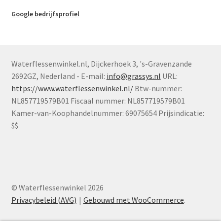
Google bedrijfsprofiel
Waterflessenwinkel.nl
,
Dijckerhoek 3
,
's-Gravenzande
2692GZ
,
Nederland
-
E-mail:
info@grassys.nl
URL:
https://www.waterflessenwinkel.nl/
Btw-nummer:
NL857719579B01
Fiscaal nummer:
NL857719579B01
Kamer-van-Koophandelnummer: 69075654
Prijsindicatie:
$$
© Waterflessenwinkel 2026
Privacybeleid (AVG)
Gebouwd met WooCommerce
.