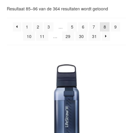
Glazen drinkfles
Gesorteerd
Resultaat 85–96 van de 364 resultaten wordt getoond
op
RVS drinkfles
populariteit
1
2
3
…
5
6
7
8
9
10
11
…
29
30
31
Broodtrommels & lunchboxen
Herbruikbare boterhamzakjes
Accessoires
Aanbiedingen
Waterfles bedrukken
Reviews waterflessenwinkel.nl
Contact Waterflessenwinkel.nl