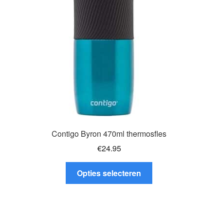
gekozen
worden
op
de
productpagina
Contigo Byron 470ml thermosfles
€
24.95
Dit
Opties selecteren
product
heeft
meerdere
variaties.