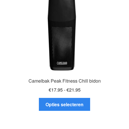
gekozen
worden
op
de
productpagina
Camelbak Peak Fitness Chill bidon
Prijsklasse:
€
17.95
-
€
21.95
€17.95
Dit
tot
Opties selecteren
product
€21.95
heeft
meerdere