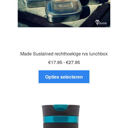
productpagina
Made Sustained rechthoekige rvs lunchbox
Prijsklasse:
€
17.95
-
€
27.95
€17.95
Dit
tot
Opties selecteren
product
€27.95
heeft
meerdere
variaties.
Deze
optie
kan