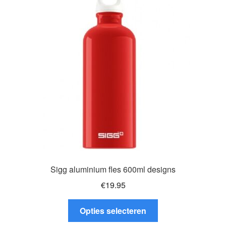
Sigg aluminium fles 600ml designs
€
19.95
Dit
Opties selecteren
product