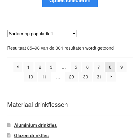
Opties selecteren
product
heeft
meerdere
variaties.
Deze
optie
Gesorteerd
Resultaat 85–96 van de 364 resultaten wordt getoond
kan
op
gekozen
populariteit
worden
1
2
3
…
5
6
7
8
9
op
10
11
…
29
30
31
de
productpagina
Materiaal drinkflessen
Aluminium drinkfles
Glazen drinkfles