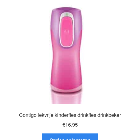
variaties.
Deze
optie
kan
gekozen
worden
op
de
productpagina
Contigo lekvrije kinderfles drinkfles drinkbeker
€
16.95
Dit