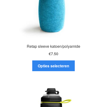
de
productpagina
Retap sleeve katoen/polyamide
€
7.50
Dit
Opties selecteren
product
heeft
meerdere
variaties.
Deze
optie
kan