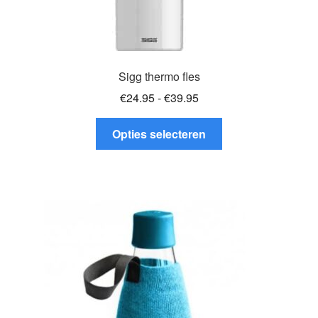
Sigg thermo fles
Prijsklasse:
€
24.95
-
€
39.95
€24.95
Dit
tot
Opties selecteren
product
€39.95
heeft
meerdere
variaties.
Deze
optie
kan
gekozen
worden
op