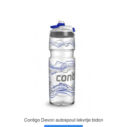
heeft
meerdere
variaties.
Deze
optie
kan
gekozen
worden
op
de
productpagina
Contigo Devon autospout lekvrije bidon