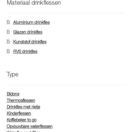
Materiaal drinkflessen
kan
gekozen
worden
Aluminium drinkfles
op
Glazen drinkfles
de
Kunststof drinkfles
productpagina
RVS drinkfles
Type
Bidons
Thermosflessen
Drinkfles met rietje
Kinderflessen
Koffiebeker to go
Opvouwbare waterflessen