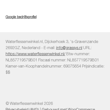
Google bedrijfsprofiel
Waterflessenwinkel.nl
,
Dijckerhoek 3
,
's-Gravenzande
2692GZ
,
Nederland
-
E-mail:
info@grassys.nl
URL:
https://www.waterflessenwinkel.nl/
Btw-nummer:
NL857719579B01
Fiscaal nummer:
NL857719579B01
Kamer-van-Koophandelnummer: 69075654
Prijsindicatie:
$$
© Waterflessenwinkel 2026
Privacybeleid (AVG)
Gebouwd met WooCommerce
.