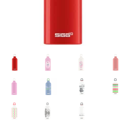
Glazen drinkfles
RVS drinkfles
Broodtrommels & lunchboxen
Herbruikbare boterhamzakjes
Accessoires
Aanbiedingen
Waterfles bedrukken
Reviews waterflessenwinkel.nl
Contact Waterflessenwinkel.nl