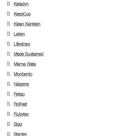
Katadyn
KeepCup
Klean Kanteen
Laken
Lifestraw
Made Sustained
Mama Wata
Monbento
Nalgene
Retap
Roll’eat
Rubytec
Sigg
Stanley