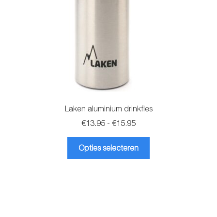
Laken aluminium drinkfles
Prijsklasse:
€
13.95
-
€
15.95
€13.95
Dit
tot
Opties selecteren
product
€15.95
heeft
meerdere
variaties.
Deze
optie