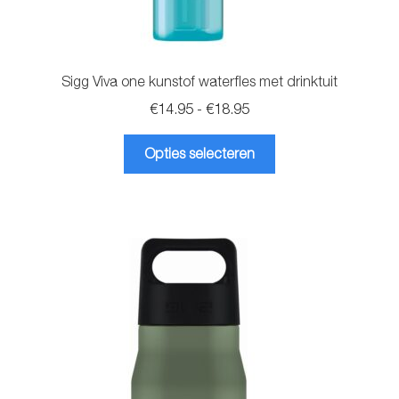
Sigg Viva one kunstof waterfles met drinktuit
Prijsklasse:
€
14.95
-
€
18.95
€14.95
Dit
tot
Opties selecteren
product
€18.95
heeft
meerdere
variaties.
Deze
optie
kan
gekozen
worden
op
de