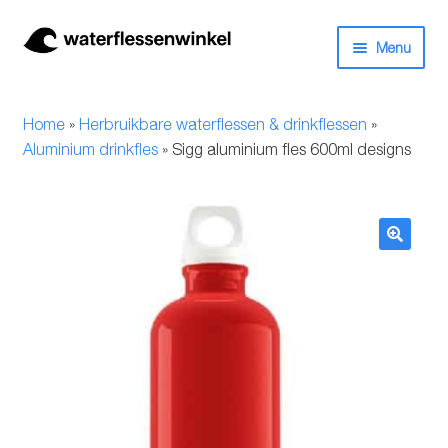
Ga
Ga
Menu
door
naar
naar
de
Herbruikbare waterflessen & drinkflessen
navigatie
inhoud
Home
»
Herbruikbare waterflessen & drinkflessen
»
Bidons
Aluminium drinkfles
»
Sigg aluminium fles 600ml designs
Thermosfles
Kinderflessen
🔍
Drinkfles met rietje
Waterfles met filter
Aluminium drinkfles