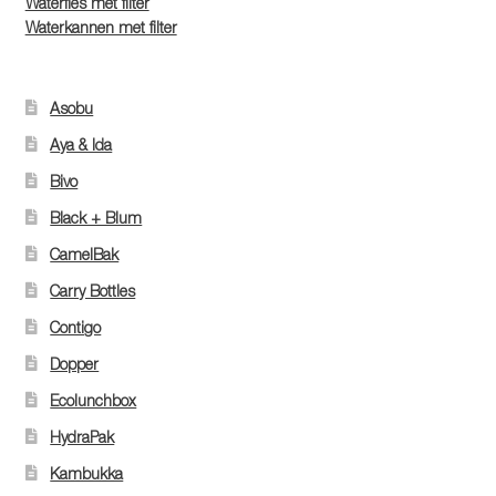
Waterfles met filter
Waterkannen met filter
Asobu
Aya & Ida
Bivo
Black + Blum
CamelBak
Carry Bottles
Contigo
Dopper
Ecolunchbox
HydraPak
Kambukka