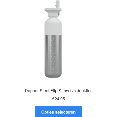
Deze
optie
kan
gekozen
worden
op
de
productpagina
Dopper Steel Flip Straw rvs drinkfles
€
24.95
Dit
Opties selecteren
product