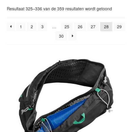
Glazen drinkfles
Gesorteer
Resultaat 325–336 van de 359 resultaten wordt getoond
op
RVS drinkfles
popularitei
1
2
3
…
25
26
27
28
29
30
Broodtrommels & lunchboxen
Herbruikbare boterhamzakjes
Accessoires
Aanbiedingen
Waterfles bedrukken
Reviews waterflessenwinkel.nl
Contact Waterflessenwinkel.nl