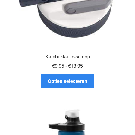
Kambukka losse dop
Prijsklasse:
€
9.95
-
€
13.95
€9.95
Dit
tot
Opties selecteren
product
€13.95
heeft
meerdere
variaties.
Deze
optie
kan