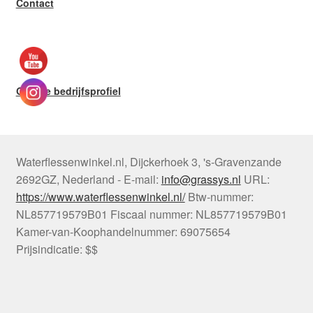
Contact
Google bedrijfsprofiel
Waterflessenwinkel.nl
,
Dijckerhoek 3
,
's-Gravenzande
2692GZ
,
Nederland
-
E-mail:
info@grassys.nl
URL:
https://www.waterflessenwinkel.nl/
Btw-nummer:
NL857719579B01
Fiscaal nummer:
NL857719579B01
Kamer-van-Koophandelnummer: 69075654
Prijsindicatie: $$