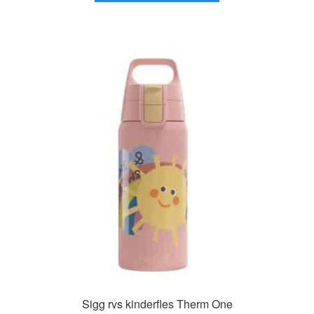
heeft
meerdere
variaties.
Deze
optie
kan
gekozen
worden
op
de
productpagina
Sigg rvs kinderfles Therm One