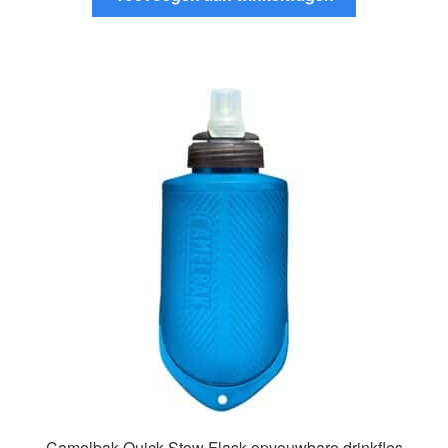
Camelbak Quick Stow Flask opvouwbare drinkfles