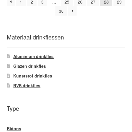
worden
1
2
3
…
25
26
27
28
29
op
30
de
productpagina
Materiaal drinkflessen
Aluminium drinkfles
Glazen drinkfles
Kunststof drinkfles
RVS drinkfles
Type
Bidons