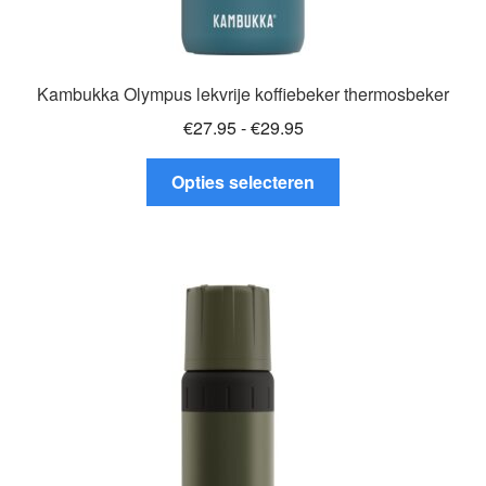
Kambukka Olympus lekvrije koffiebeker thermosbeker
Prijsklasse:
€
27.95
-
€
29.95
€27.95
Dit
tot
Opties selecteren
product
€29.95
heeft
meerdere
variaties.
Deze
optie
kan
gekozen
worden
op
de