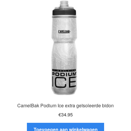
Deze
optie
kan
gekozen
worden
op
de
productpagina
CamelBak Podium Ice extra geïsoleerde bidon
€
34.95
Toevoegen aan winkelwagen