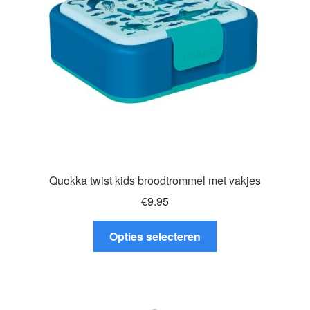
worden
op
de
productpagina
Quokka twist kids broodtrommel met vakjes
€
9.95
Dit
Opties selecteren
product
heeft
meerdere
variaties.