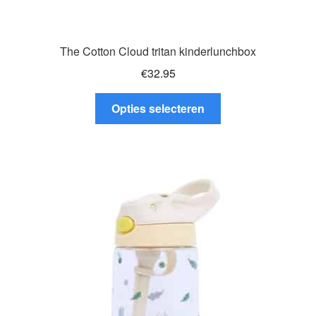
The Cotton Cloud tritan kinderlunchbox
€
32.95
Dit
Opties selecteren
product
heeft
meerdere
variaties.
Deze
optie
kan
gekozen
worden
op
de
productpagina