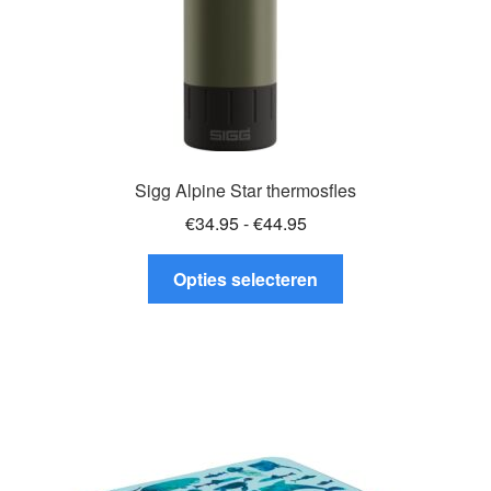
productpagina
Sigg Alpine Star thermosfles
Prijsklasse:
€
34.95
-
€
44.95
€34.95
Dit
tot
Opties selecteren
product
€44.95
heeft
meerdere
variaties.
Deze
optie
kan
gekozen