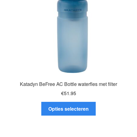
gekozen
worden
op
de
productpagina
Katadyn BeFree AC Bottle waterfles met filter
€
51.95
Dit
Opties selecteren
product
heeft
meerdere
variaties.