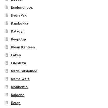
Ecolunchbox
HydraPak
Kambukka
Katadyn
KeepCup
Klean Kanteen
Laken
Lifestraw
Made Sustained
Mama Wata
Monbento
Nalgene
Retap