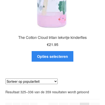
The Cotton Cloud tritan lekvrije kinderfles
€
21.95
Dit
Opties selecteren
product
heeft
meerdere
variaties.
Deze
optie
Gesorteer
Resultaat 325–336 van de 359 resultaten wordt getoond
kan
op
gekozen
popularitei