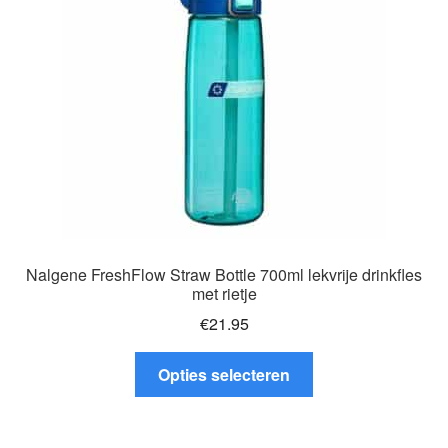
gekozen
worden
op
de
productpagina
Nalgene FreshFlow Straw Bottle 700ml lekvrije drinkfles
met rietje
€
21.95
Dit
Opties selecteren
product
heeft
meerdere