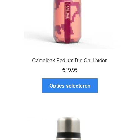
Camelbak Podium Dirt Chill bidon
€
19.95
Dit
Opties selecteren
product
heeft
meerdere
variaties.
Deze
optie
kan