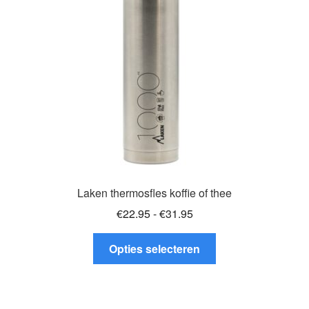
gekozen
worden
op
de
productpagina
Laken thermosfles koffie of thee
Prijsklasse:
€
22.95
-
€
31.95
€22.95
Dit
tot
Opties selecteren
product
€31.95
heeft
meerdere