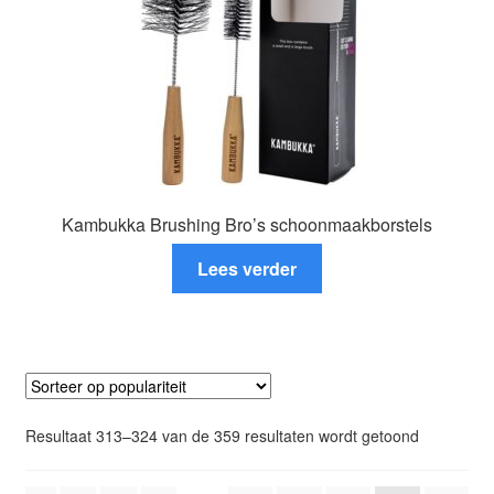
de
productpagina
Kambukka Brushing Bro’s schoonmaakborstels
Lees verder
Gesorteer
Resultaat 313–324 van de 359 resultaten wordt getoond
op
popularitei