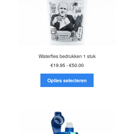
Waterfles bedrukken 1 stuk
Prijsklasse:
€
19.95
-
€
50.00
€19.95
Dit
tot
Opties selecteren
product
€50.00
heeft
meerdere
variaties.
Deze
optie
kan