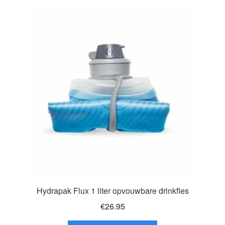
variaties.
Deze
optie
kan
gekozen
worden
op
de
productpagina
Hydrapak Flux 1 liter opvouwbare drinkfles
€
26.95