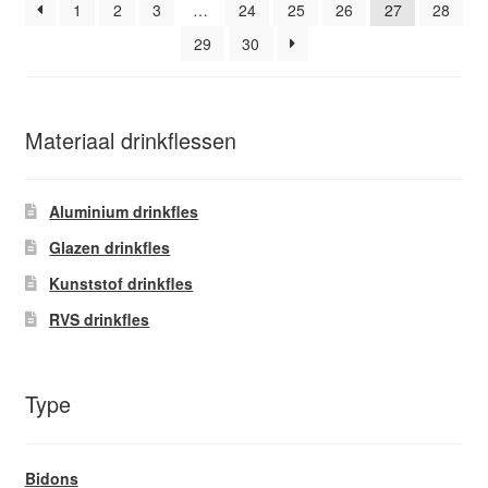
1
2
3
…
24
25
26
27
28
29
30
Materiaal drinkflessen
Aluminium drinkfles
Glazen drinkfles
Kunststof drinkfles
RVS drinkfles
Type
Bidons