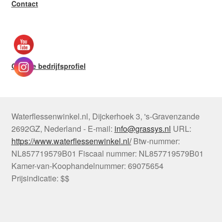
Contact
Google bedrijfsprofiel
Waterflessenwinkel.nl
,
Dijckerhoek 3
,
's-Gravenzande
2692GZ
,
Nederland
-
E-mail:
info@grassys.nl
URL:
https://www.waterflessenwinkel.nl/
Btw-nummer:
NL857719579B01
Fiscaal nummer:
NL857719579B01
Kamer-van-Koophandelnummer: 69075654
Prijsindicatie: $$