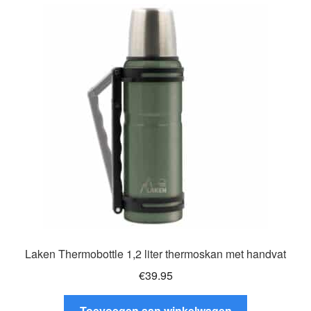
variaties.
Deze
optie
kan
gekozen
worden
op
de
productpagina
Laken Thermobottle 1,2 liter thermoskan met handvat
€
39.95
Toevoegen aan winkelwagen