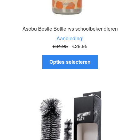
Asobu Bestie Bottle rvs schoolbeker dieren
Aanbieding!
Oorspronkelijke
Huidige
€
34.95
€
29.95
prijs
prijs
Dit
was:
is:
Opties selecteren
product
€34.95.
€29.95.
heeft
meerdere
variaties.
Deze
optie
kan
gekozen
worden
op