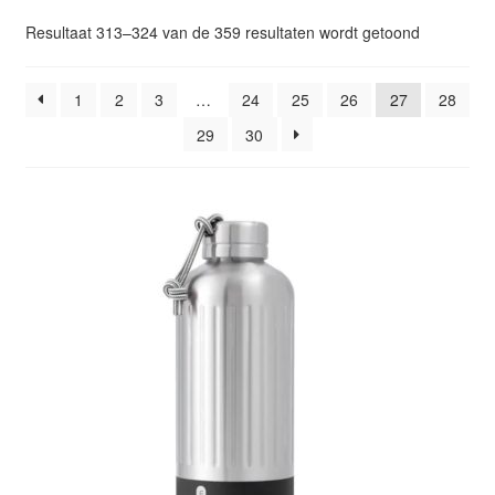
Glazen drinkfles
Gesorteer
Resultaat 313–324 van de 359 resultaten wordt getoond
op
RVS drinkfles
popularitei
1
2
3
…
24
25
26
27
28
29
30
Broodtrommels & lunchboxen
Herbruikbare boterhamzakjes
Accessoires
Aanbiedingen
Waterfles bedrukken
Reviews waterflessenwinkel.nl
Contact Waterflessenwinkel.nl