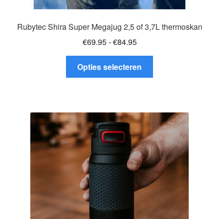
Rubytec Shira Super Megajug 2,5 of 3,7L thermoskan
Prijsklasse:
€
69.95
-
€
84.95
€69.95
Dit
tot
Opties selecteren
product
€84.95
heeft
meerdere
variaties.
Deze
optie
kan
gekozen
worden
op
de
productpagina