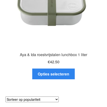
op
de
productpagina
Aya & Ida roestvrijstalen lunchbox 1 liter
€
42.50
Dit
Opties selecteren
product
heeft
meerdere
variaties.
Deze