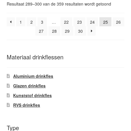
optie
Gesorteer
Resultaat 289–300 van de 359 resultaten wordt getoond
kan
op
gekozen
popularitei
worden
1
2
3
…
22
23
24
25
26
op
27
28
29
30
de
productpagina
Materiaal drinkflessen
Aluminium drinkfles
Glazen drinkfles
Kunststof drinkfles
RVS drinkfles
Type