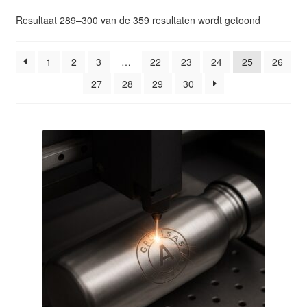
Glazen drinkfles
Gesorteer
Resultaat 289–300 van de 359 resultaten wordt getoond
op
RVS drinkfles
popularitei
1
2
3
…
22
23
24
25
26
27
28
29
30
Broodtrommels & lunchboxen
Herbruikbare boterhamzakjes
Accessoires
Aanbiedingen
Waterfles bedrukken
Reviews waterflessenwinkel.nl
Contact Waterflessenwinkel.nl