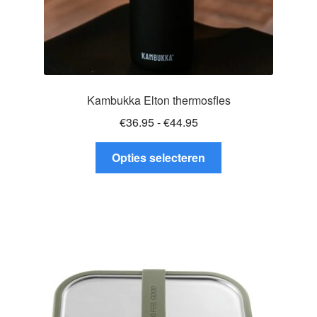
Kambukka Elton thermosfles
Prijsklasse:
€
36.95
-
€
44.95
€36.95
Dit
tot
Opties selecteren
product
€44.95
heeft
meerdere
variaties.
Deze
optie
kan
gekozen
worden