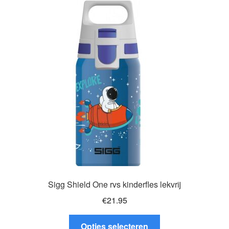
Deze
optie
kan
gekozen
worden
op
de
productpagina
Sigg Shield One rvs kinderfles lekvrij
€
21.95
Dit
Opties selecteren