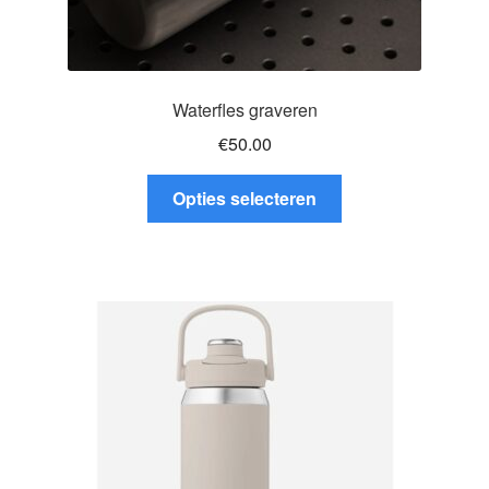
Waterfles graveren
€
50.00
Dit
Opties selecteren
product
heeft
meerdere
variaties.
Deze
optie
kan
gekozen
worden
op
de