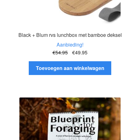
Black + Blum rvs lunchbox met bamboe deksel
Aanbieding!
Oorspronkelijke
Huidige
€
54.95
€
49.95
prijs
prijs
was:
is:
Toevoegen aan winkelwagen
€54.95.
€49.95.