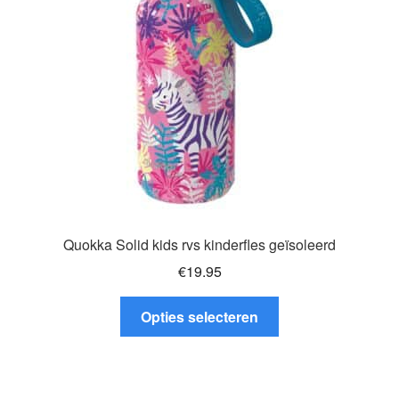
gekozen
worden
op
de
productpagina
Quokka Solid kids rvs kinderfles geïsoleerd
€
19.95
Dit
Opties selecteren
product
heeft
meerdere
variaties.