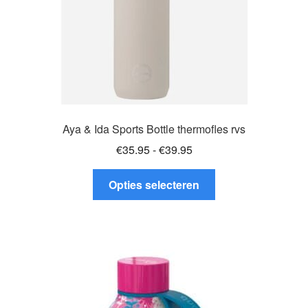
productpagina
Aya & Ida Sports Bottle thermofles rvs
Prijsklasse:
€
35.95
-
€
39.95
€35.95
Dit
tot
Opties selecteren
product
€39.95
heeft
meerdere
variaties.
Deze
optie
kan