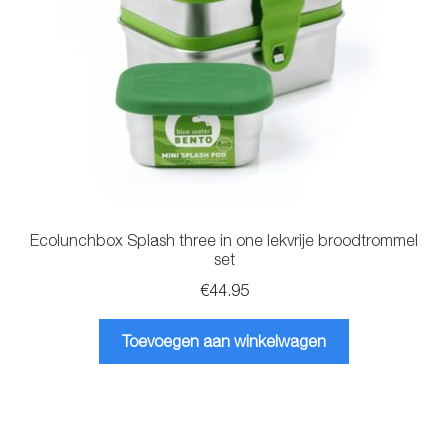
worden
op
de
productpagina
Ecolunchbox Splash three in one lekvrije broodtrommel
set
€
44.95
Toevoegen aan winkelwagen