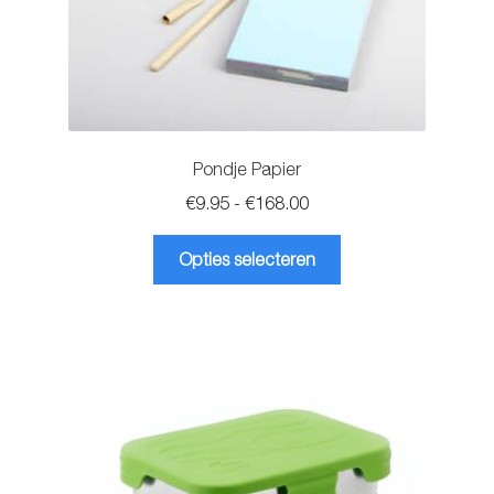
Pondje Papier
Prijsklasse:
€
9.95
-
€
168.00
€9.95
Dit
tot
Opties selecteren
product
€168.00
heeft
meerdere
variaties.
Deze
optie
kan
gekozen