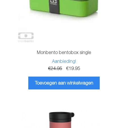
Monbento bentobox single
Aanbieding!
Oorspronkelijke
Huidige
€
24.95
€
19.95
prijs
prijs
was:
is:
Toevoegen aan winkelwagen
€24.95.
€19.95.