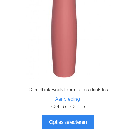
Camelbak Beck thermosfles drinkfles
Aanbieding!
Prijsklasse:
€
24.95
-
€
29.95
€24.95
Dit
tot
Opties selecteren
product
€29.95
heeft