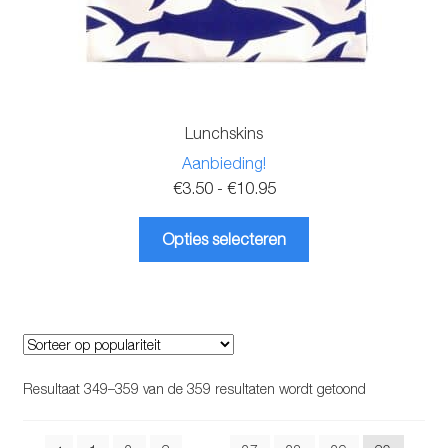
Lunchskins
Aanbieding!
Prijsklasse:
€
3.50
-
€
10.95
€3.50
Dit
tot
Opties selecteren
product
€10.95
heeft
meerdere
variaties.
Deze
optie
Gesorteerd
Resultaat 349–359 van de 359 resultaten wordt getoond
kan
op
gekozen
populariteit