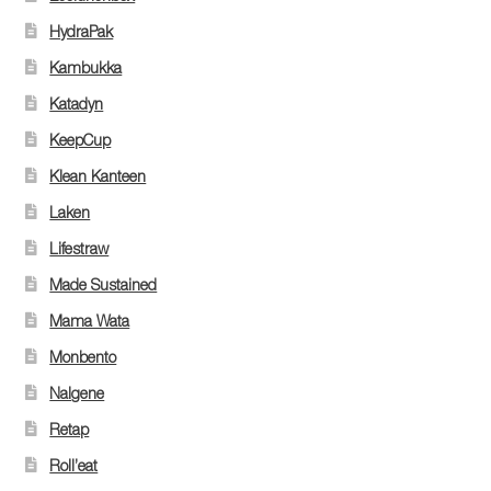
HydraPak
Kambukka
Katadyn
KeepCup
Klean Kanteen
Laken
Lifestraw
Made Sustained
Mama Wata
Monbento
Nalgene
Retap
Roll’eat