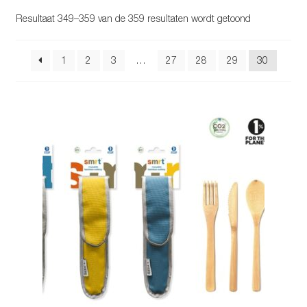
Glazen drinkfles
Gesorteerd
Resultaat 349–359 van de 359 resultaten wordt getoond
op
populariteit
RVS drinkfles
1
2
3
…
27
28
29
30
Broodtrommels & lunchboxen
Herbruikbare boterhamzakjes
Accessoires
Aanbiedingen
Waterfles bedrukken
Reviews waterflessenwinkel.nl
Contact Waterflessenwinkel.nl