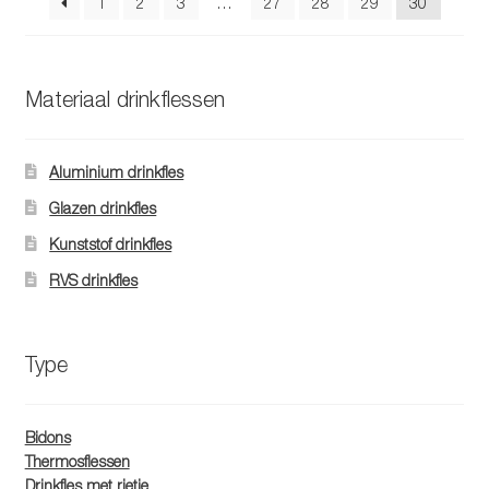
1
2
3
…
27
28
29
30
worden
op
de
productpagina
Materiaal drinkflessen
Aluminium drinkfles
Glazen drinkfles
Kunststof drinkfles
RVS drinkfles
Type
Bidons
Thermosflessen
Drinkfles met rietje