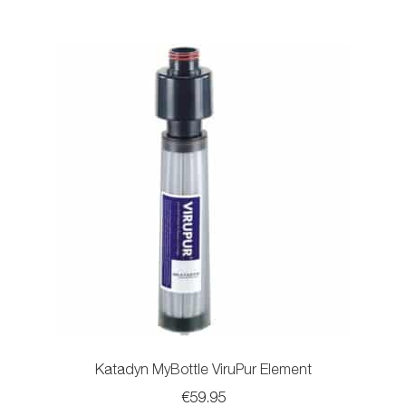
meerdere
variaties.
Deze
optie
kan
gekozen
worden
op
de
productpagina
Katadyn MyBottle ViruPur Element
€
59.95