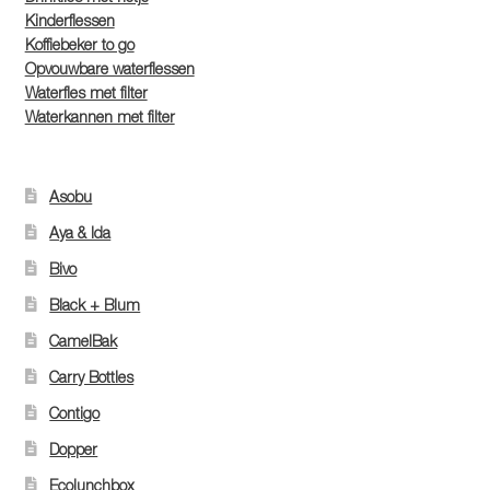
Kinderflessen
Koffiebeker to go
Opvouwbare waterflessen
Waterfles met filter
Waterkannen met filter
Asobu
Aya & Ida
Bivo
Black + Blum
CamelBak
Carry Bottles
Contigo
Dopper
Ecolunchbox