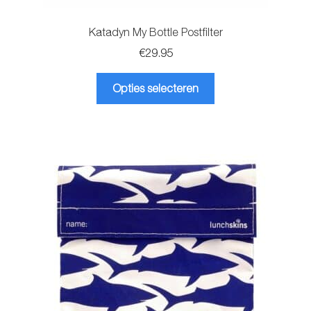
Katadyn My Bottle Postfilter
€
29.95
Dit
Opties selecteren
product
heeft
meerdere
variaties.
Deze
optie
kan
gekozen
worden
op
de
productpagina