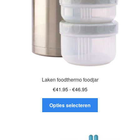
worden
op
de
productpagina
Laken foodthermo foodjar
Prijsklasse:
€
41.95
-
€
46.95
€41.95
Dit
tot
Opties selecteren
product
€46.95
heeft
meerdere
variaties.