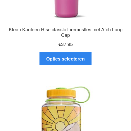
Klean Kanteen Rise classic thermosfles met Arch Loop
Cap
€
37.95
Dit
Opties selecteren
product
heeft
meerdere
variaties.
Deze
optie
kan
gekozen
worden
op