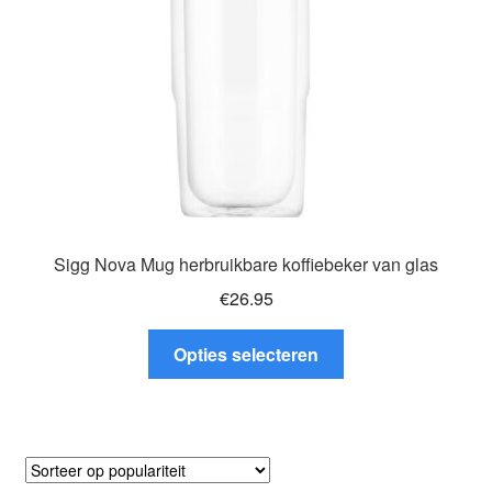
worden
op
de
productpagina
Sigg Nova Mug herbruikbare koffiebeker van glas
€
26.95
Dit
Opties selecteren
product
heeft
meerdere
variaties.
Deze