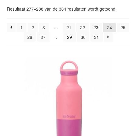
Glazen drinkfles
Gesorteer
Resultaat 277–288 van de 364 resultaten wordt getoond
op
RVS drinkfles
popularitei
1
2
3
…
21
22
23
24
25
26
27
…
29
30
31
Broodtrommels & lunchboxen
Herbruikbare boterhamzakjes
Accessoires
Aanbiedingen
Waterfles bedrukken
Reviews waterflessenwinkel.nl
Contact Waterflessenwinkel.nl