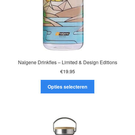
de
productpagina
Nalgene Drinkfles – Limited & Design Editions
€
19.95
Dit
Opties selecteren
product
heeft
meerdere
variaties.
Deze
optie