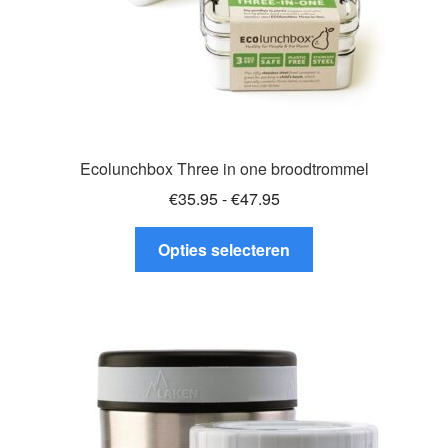
Ecolunchbox Three in one broodtrommel
Prijsklasse:
€
35.95
-
€
47.95
€35.95
Dit
tot
Opties selecteren
product
€47.95
heeft
meerdere
variaties.
Deze
optie
kan
gekozen