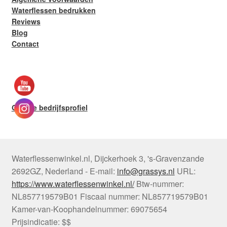
Waterflessen bedrukken
Reviews
Blog
Contact
Google bedrijfsprofiel
Waterflessenwinkel.nl
,
Dijckerhoek 3
,
's-Gravenzande
2692GZ
,
Nederland
-
E-mail:
info@grassys.nl
URL:
https://www.waterflessenwinkel.nl/
Btw-nummer:
NL857719579B01
Fiscaal nummer:
NL857719579B01
Kamer-van-Koophandelnummer: 69075654
Prijsindicatie: $$