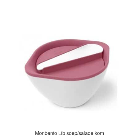
heeft
meerdere
variaties.
Deze
optie
kan
gekozen
worden
op
de
productpagina
Monbento Lib soep/salade kom