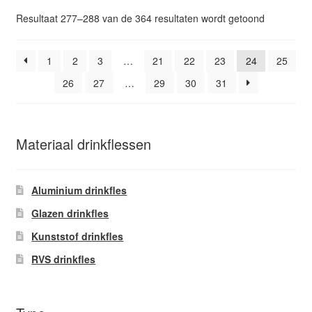
optie
Gesorteer
Resultaat 277–288 van de 364 resultaten wordt getoond
kan
op
gekozen
popularitei
worden
1
2
3
…
21
22
23
24
25
op
26
27
…
29
30
31
de
productpagina
Materiaal drinkflessen
Aluminium drinkfles
Glazen drinkfles
Kunststof drinkfles
RVS drinkfles