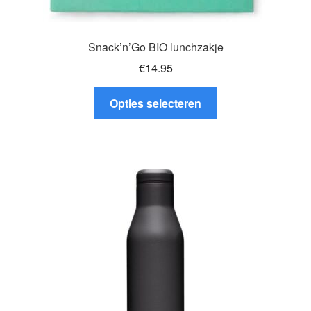
Snack’n’Go BIO lunchzakje
€
14.95
Dit
Opties selecteren
product
heeft
meerdere
variaties.
Deze
optie
kan
gekozen
worden
op
de
productpagina