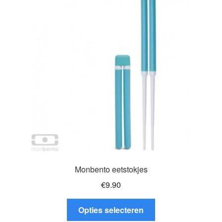
Deze
optie
kan
gekozen
worden
op
de
productpagina
Monbento eetstokjes
€
9.90
Dit
Opties selecteren
product