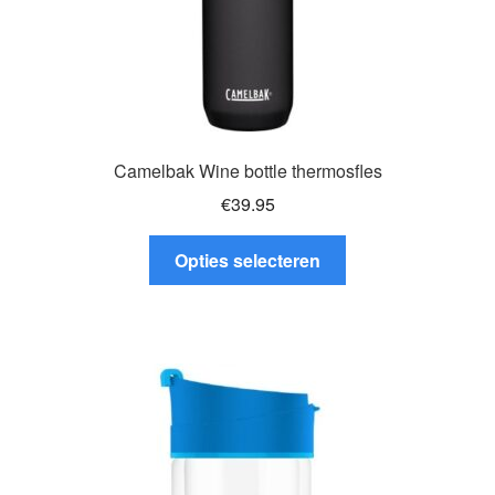
Camelbak Wine bottle thermosfles
€
39.95
Dit
Opties selecteren
product
heeft
meerdere
variaties.
Deze
optie
kan
gekozen