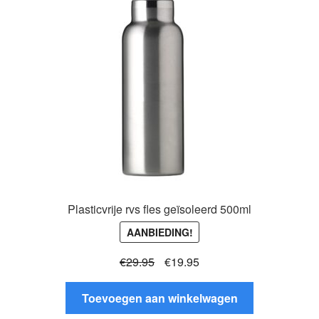
kan
gekozen
worden
op
de
productpagina
Plasticvrije rvs fles geïsoleerd 500ml
AANBIEDING!
Oorspronkelijke
Huidige
€
29.95
€
19.95
prijs
prijs
was:
is:
Toevoegen aan winkelwagen
€29.95.
€19.95.